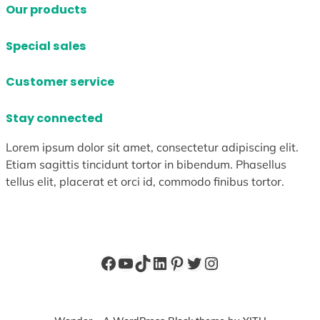
Our products
Special sales
Customer service
Stay connected
Lorem ipsum dolor sit amet, consectetur adipiscing elit.
Etiam sagittis tincidunt tortor in bibendum. Phasellus
tellus elit, placerat et orci id, commodo finibus tortor.
Facebook
YouTube
TikTok
LinkedIn
Pinterest
X
Instagram