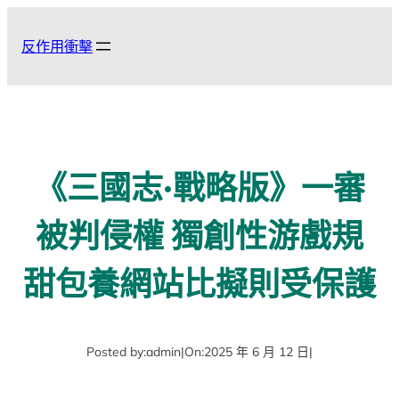
跳
至
反作用衝擊
主
要
內
容
《三國志·戰略版》一審
被判侵權 獨創性游戲規
甜包養網站比擬則受保護
Posted by:
admin
|
On:
2025 年 6 月 12 日
|