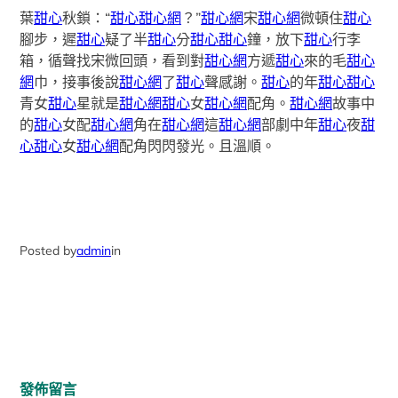
葉
甜心
秋鎖：“
甜心
甜心網
？”
甜心網
宋
甜心網
微頓住
甜心
腳步，遲
甜心
疑了半
甜心
分
甜心
甜心
鐘，放下
甜心
行李
箱，循聲找宋微回頭，看到對
甜心網
方遞
甜心
來的毛
甜心
網
巾，接事後說
甜心網
了
甜心
聲感謝。
甜心
的年
甜心
甜心
青女
甜心
星就是
甜心網
甜心
女
甜心網
配角。
甜心網
故事中
的
甜心
女配
甜心網
角在
甜心網
這
甜心網
部劇中年
甜心
夜
甜
心
甜心
女
甜心網
配角閃閃發光。且溫順。
Posted by
admin
in
發佈留言