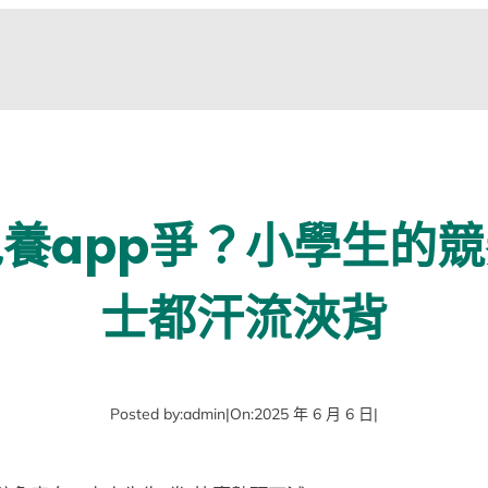
養app爭？小學生的
士都汗流浹背
Posted by:
admin
|
On:
2025 年 6 月 6 日
|