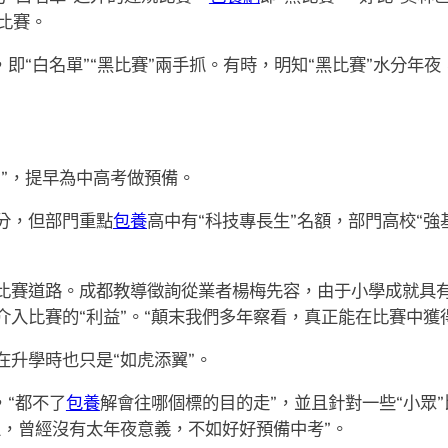
規比賽。
即“白名單”“黑比賽”兩手抓。有時，明知“黑比賽”水分年夜
”，提早為中高考做預備。
分，但部門重點
包養
高中有“科技專長生”名額，部門高校“強
比賽道路。成都教導徵詢從業者楊梅先容，由于小學成就具有
介入比賽的“利益”。“顛末我們多年察看，真正能在比賽中獲
升學時也只是“如虎添翼”。
，“都不了
包養
解會往哪個標的目的走”，並且針對一些“小眾
上，曾經沒有太年夜意義，不如好好預備中考”。