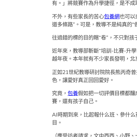
有。」將競賽作為升學捷徑，是不成取
不外，有些家長的苦心
包養網
也可以
道多條路”。可是，教導不是純真的“
往過錯的標的目的瞎“卷”，不只對孩
近年來，教導部斬斷“培訓-比賽-升
越年夜。本年就有不少家長發明，北
正如21世紀教導研討院院長熊丙奇
色，讓愛好真正回回愛好。
究竟，
包養
假如把一切評價目標都釀
賽，還有孩子自己。
AI時期到來，比起報什么班、參什
目。
（應受訪者請求，文中西西、小野、卡