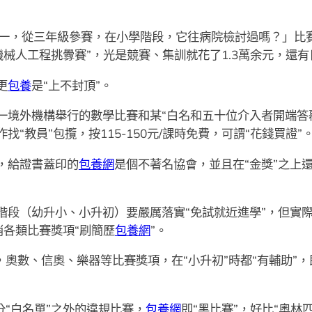
年高一，從三年級參賽，在小學階段，它往病院檢討過嗎？」比
C機械人工程挑釁賽”，光是競賽、集訓就花了1.3萬余元，還有
更
包養
是“上不封頂”。
一境外機構舉行的數學比賽和某“白名和五十位介入者開端答
“教員”包攬，按115-150元/課時免費，可謂“花錢買證”
，給證書蓋印的
包養網
是個不著名協會，並且在“金獎”之上
。
階段（幼升小、小升初）要嚴厲落實“免試就近進學”，但實
消各類比賽獎項“刷簡歷
包養網
”。
，奧數、信奧、樂器等比賽獎項，在“小升初”時都“有輔助”
分“白名單”之外的違規比賽，
包養網
即“黑比賽”，好比“奧林匹