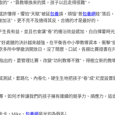
的”，“靠教導換來的獎，孩子以后走得很難”。
或許懂得，懼怕“天賦”被延
包養
誤，煩惱“普
包養網
娃”落后
做加法”，更不克不及適得其反，合適的才是最好的。
子生長有益，並且也會讓“卷”的邊沿效益遞加，白白揮霍時
學”好處鏈的決計越來越強，在平衡各中小學教導資本、衝擊“
京多所中學撤消開放日。沒了簡歷、口試，各類比賽證書在
曾指出的，要管理比賽，改變“功利教導不雅”，得樹立新的教
成測試，套路化、內卷化，硬生生地把孩子“卷”成“尺度設置
么賽，如何才幹讓我們的孩子擁有連續的競爭力、順應力，這
卡、Mike、
包養網
易米均為假名）