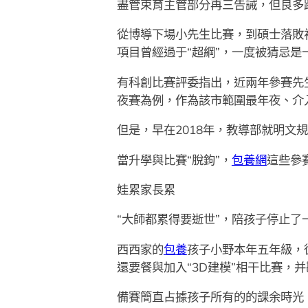
盡管束育主管部分再三告誡，但良多
從博導下場小先生比賽，到碩士落敗
項目曾經過于“超綱”，一度被猜忌是
有科創比賽評委指出，近兩年參賽先
夜賽為例，作為該市範圍最年夜、介入
但是，早在2018年，教導部就明
當升學與比賽“脫鉤”，
包養網
這些參
娃累家長累
“大師都累得要逝世”，陪孩子停止了
西西家的
包養
孩子小野本年五年級，
還要餐與加入“3D建模”相干比賽，
備賽簡直占據孩子所有的的課余時光