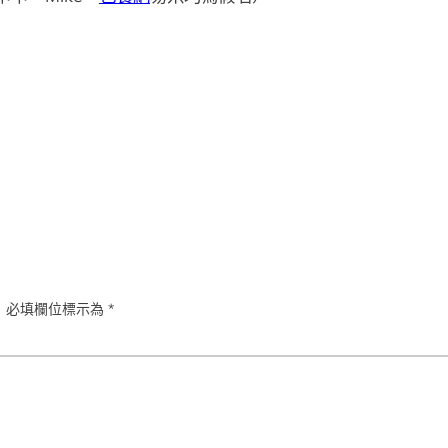
。
必填欄位標示為
*