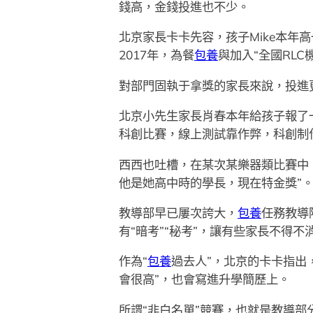
錢高，金錢投進也不少。
北京家長卡卡先容，孩子Mike本
2017年，為餐
包養
與加入“全國RL
對部門固執于拿獎的家長來說，投進
北京小先生家長肖春本年給孩子報了
科創比賽，線上測試靠作弊，科創制作找
西西也吐槽，在某次某樂器類比賽中
他是她高中時的學長，現在特金獎”
教導部早已屢次誇大，
包養
任務教導
有“暗考”“秘考”，讓有些家長不得不
作為“
包養
過去人”，北京的卡卡指出
會很高”，也會寫進升學簡歷上。
所謂“非白名單”競賽，也就是教導部