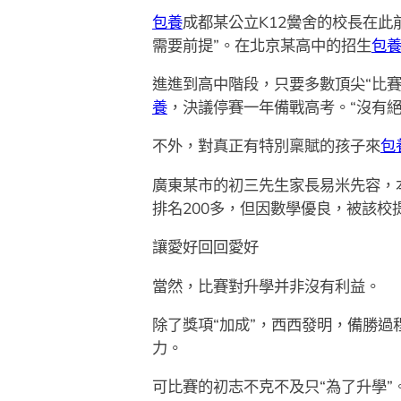
包養
成都某公立K12黌舍的校長在
需要前提”。在北京某高中的招生
包
進進到高中階段，只要多數頂尖“比賽
養
，決議停賽一年備戰高考。“沒有絕
不外，對真正有特別稟賦的孩子來
包
廣東某市的初三先生家長易米先容，
排名200多，但因數學優良，被該校
讓愛好回回愛好
當然，比賽對升學并非沒有利益。
除了獎項“加成”，西西發明，備勝過
力。
可比賽的初志不克不及只“為了升學