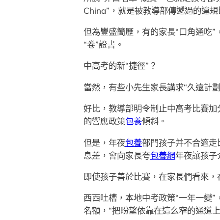
China”，就是被教導部傳遞過的違
但為豐盛簡歷，有的家長“口角通吃”，
“卷”證書。
中高考的新“捷徑”？
當然，有些小先生家長講求“久遠計劃
好比，教導部明令制止中高考比賽加
的響應政策
包養
傾斜。
但是，年夜
包養
部門孩子并不合適走
息差，會向家長夸
包養網
年夜讓孩子
即使孩子善於比賽，在家長們看來，在
西西吐槽，本地中考政策“一年一變”
名額，“把盼望依靠在這么窄的通道