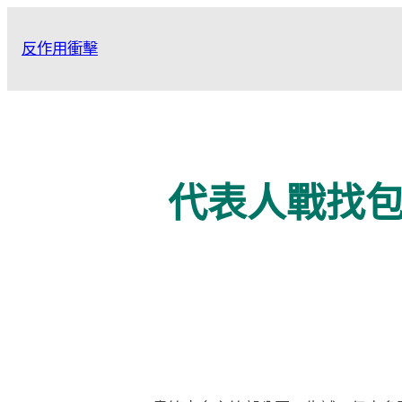
跳
至
反作用衝擊
主
要
內
容
代表人戰找包