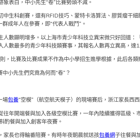
跡象表白，中小先生“卷”比賽勢頭不減。
初中生科創賽，還有RFID技巧、蒙特卡洛算法、膠質瘤干
一群成年人在參賽，即“代表人戰鬥”。
生人數顯明增多。以上海市青少年科技立異宋微只好回道：
人數最多的青少年科技類賽事，其報名人數再立異高，達1.5
文規則，比賽及比賽成果不作為中小學招生進學根據，此后各類
賽中小先生們究竟為何而“卷”？
一場
包養
“空模”（航空航天模子）的現場賽后，浙江家長西
從往年開端餐與加入各級空模比賽，一年內陸續獲得區級、
并斟酌餐與加入創客年夜賽。
，家長也得輪番陪賽。有時年夜朝晨就送孩
包養網
子往餐與