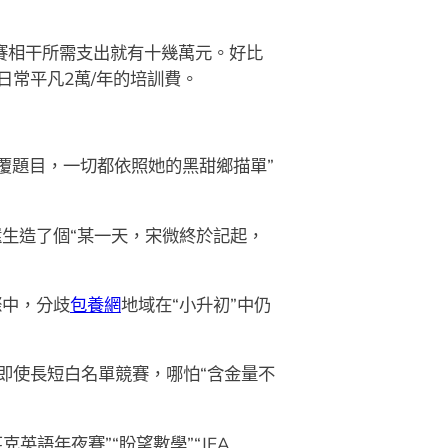
賽相干所需支出就有十幾萬元。好比
日常平凡2萬/年的培訓費。
覆題目，一切都依照她的黑甜鄉描單”
。
還生造了個“某一天，宋微終於記起，
際中，分歧
包養網
地域在“小升初”中仍
，即使長短白名單競賽，哪怕“含金量不
克英語年夜賽”“盼望數學”“JEA