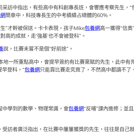
此前采訪中指出，有些高中有科創專長班，會響應考察先生，
養網
簡章中，科技專長生的中考績績占總體的60%。
生”才幹被保送。卡卡表現，孩子Mike
包養網
高一獲得“信奧
對高的成就，走‘強基’也不會被登科”。
養
說，比賽未嘗不是個“好前途”。
本地一所重點高中，會提早簽約有比賽稟賦的先生，此中有
提早登科，“
包養網
只能靠比賽走究竟了，不然高中都讀不了。
程中學到的數學、物理常識，會
包養網
“反哺”課內進修；並
”。受訪者廣泛指出，在比賽中屢屢獲獎的先生，往往是自己就