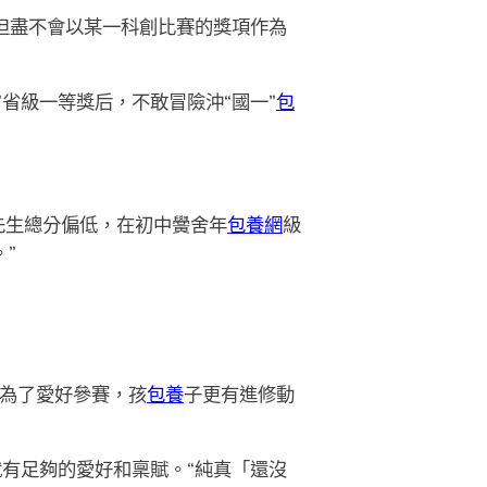
“但盡不會以某一科創比賽的獎項作為
”省級一等獎后，不敢冒險沖“國一”
包
先生總分偏低，在初中黌舍年
包養網
級
”
且為了愛好參賽，孩
包養
子更有進修動
有足夠的愛好和稟賦。“純真「還沒