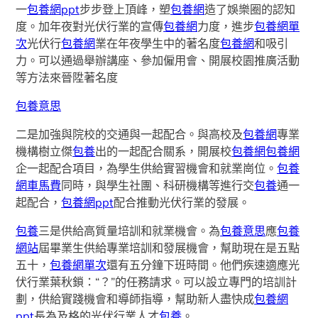
一
包養網ppt
步步登上頂峰，塑
包養網
造了娛樂圈的認知
度。加年夜對光伏行業的宣傳
包養網
力度，進步
包養網單
次
光伏行
包養網
業在年夜學生中的著名度
包養網
和吸引
力。可以通過舉辦講座、參加僱用會、開展校園推廣活動
等方法來晉陞著名度
包養意思
二是加強與院校的交通與一起配合。與高校及
包養網
專業
機構樹立傑
包養
出的一起配合關系，開展校
包養網
包養網
企一起配合項目，為學生供給實習機會和就業崗位。
包養
網車馬費
同時，與學生社團、科研機構等進行交
包養
通一
起配合，
包養網ppt
配合推動光伏行業的發展。
包養
三是供給高質量培訓和就業機會。為
包養意思
應
包養
網站
屆畢業生供給專業培訓和發展機會，幫助現在是五點
五十，
包養網單次
還有五分鐘下班時間。他們疾速適應光
伏行業葉秋鎖：“？”的任務請求。可以設立專門的培訓計
劃，供給實踐機會和導師指導，幫助新人盡快成
包養網
ppt
長為及格的光伏行業人才
包養
。