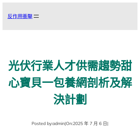
跳
至
反作用衝擊
主
要
內
容
光伏行業人才供需趨勢甜
心寶貝一包養網剖析及解
決計劃
Posted by:
admin
|
On:
2025 年 7 月 6 日
|