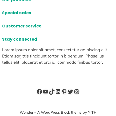
Special sales
Customer service
Stay connected
Lorem ipsum dolor sit amet, consectetur adipiscing elit.
Etiam sagittis tincidunt tortor in bibendum. Phasellus
tellus elit, placerat et orci id, commodo finibus tortor.
Facebook
YouTube
TikTok
LinkedIn
Pinterest
X
Instagram
Wonder – A WordPress Block theme by YITH