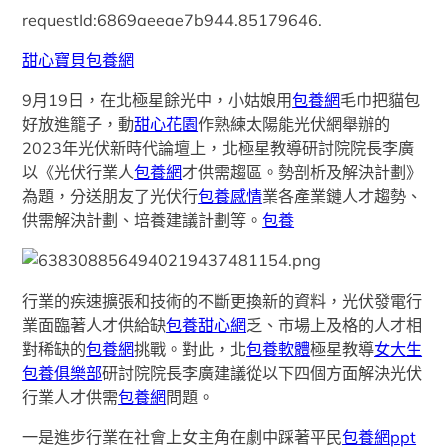
requestId:6869aeeae7b944.85179646.
甜心寶貝包養網
9月19日，在北極星餘光中，小姑娘用
包養網
毛巾把貓包
好放進籠子，動
甜心花園
作熟練太陽能光伏網舉辦的
2023年光伏新時代論壇上，北極星教導研討院院長李廣
以《光伏行業人
包養網
才供需趨區。勢剖析及解決計劃》
為題，分送朋友了光伏行
包養感情
業各產業鏈人才趨勢、
供需解決計劃、培養建議計劃等。
包養
行業的疾速擴張和技術的不斷更換新的資料，光伏發電行
業面臨著人才供給缺
包養甜心網
乏、市場上及格的人才相
對稀缺的
包養網
挑戰。對此，北
包養軟體
極星教導
女大生
包養俱樂部
研討院院長李廣建議從以下四個方面解決光伏
行業人才供需
包養網
問題。
一是進步行業在社會上女主角在劇中踩著平民
包養網ppt