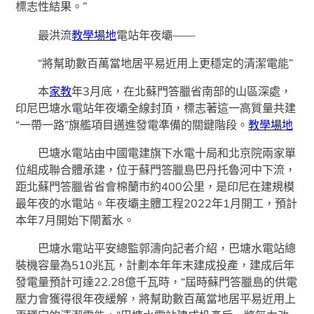
標志性結果。”
最洪流
教學場地
電站年夜壩——
“將幫助數百萬當地居平易近用上更穩定的清潔電能”
本
家教
年3月底，在北蘇門答臘省南部的山區深處，
印尼巴塘水電站年夜壩全線封頂，標志著這一高質量共建
“一帶一路”旗艦項目邁進發電準備的關鍵階段。
教學場地
巴塘水電站由中國電建旗下水電十局和北京院兩家單
位組成聯合體承建，位于蘇門答臘島巴丹托魯河中下流，
距北蘇門答臘省省會棉蘭市約400公里，是印尼在建規模
最年夜的水電站。年夜壩主體工程2022年1月開工，預計
本年7月開始下閘蓄水。
巴塘水電站平安總監郭濤向記者介紹，巴塘水電站總
裝機容量為510兆瓦，計劃本年年末建成投產，建成后年
發電量預計可達22.28億千瓦時，“屆時蘇門答臘島的供電
壓力會獲得很年夜緩解，將幫助數百萬當地居平易近用上