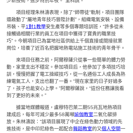
少新技術，進步特別年夜。”里科說。
項目經理朱林濤表現，除了“師帶徒”軌制，項目團隊
還啟動了“屬地青年技巧晉陞計劃”，組織電氣安裝、設備
吊裝、平
1對1教學
安生產等多個專題培訓班，“許多從未
接觸過相關行業的員工在項目中獲得了寶貴的職業技
巧”。今朝項目已為當地社區供給上千個直接或間接就業
崗位，培養了近百名把握地熱電站施工技術的青年骨干。
來項目任務之前，阿爾穆薩只從事一些簡單的體力勞
動，家里支出不穩定。參加項目后，他參加了多項技巧培
訓，慢慢把握了電工操縱技巧，從一名通俗工人成長為熟
練電氣工人，支出也翻了一番。“現在家里的日子好過多
了，孩子也能安心上學。”阿爾穆薩說，“這份任務讓我看
到了更好的未來。”
據當地媒體報道，盧穆特巴萊二期55兆瓦地熱項目
建成后，每年可減少最多58萬噸
瑜伽教室
二氧化碳排
放。朱林濤說：“該項目展現了中企在綠色動力領域的先
進技術，是中印尼綠色一起配合
舞蹈教室
的又
個人空間
一