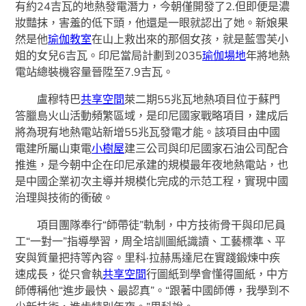
有約24吉瓦的地熱發電潛力，今朝僅開發了2.但即便是濃
妝豔抹，害羞的低下頭，他還是一眼就認出了她。新娘果
然是他
瑜伽教室
在山上救出來的那個女孩，就是藍雪芙小
姐的女兒6吉瓦。印尼當局計劃到2035
瑜伽場地
年將地熱
電站總裝機容量晉陞至7.9吉瓦。
盧穆特巴
共享空間
萊二期55兆瓦地熱項目位于蘇門
答臘島火山活動頻繁區域，是印尼國家戰略項目，建成后
將為現有地熱電站新增55兆瓦發電才能。該項目由中國
電建所屬山東電
小樹屋
建三公司與印尼國家石油公司配合
推進，是今朝中企在印尼承建的規模最年夜地熱電站，也
是中國企業初次主導并規模化完成的示范工程，實現中國
治理與技術的衝破。
項目團隊奉行“師帶徒”軌制，中方技術骨干與印尼員
工“一對一”指導學習，周全培訓圖紙識讀、工藝標準、平
安與質量把持等內容。里科·拉赫馬達尼在實踐鍛煉中疾
速成長，從只會執
共享空間
行圖紙到學會懂得圖紙，中方
師傅稱他“進步最快、最認真”。“跟著中國師傅，我學到不