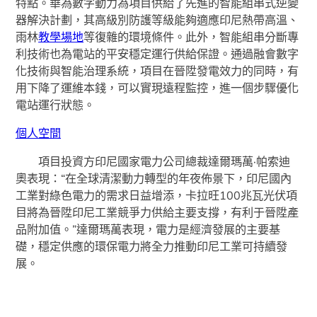
特點。華為數字動力為項目供給了先進的智能組串式逆變
器解決計劃，其高級別防護等級能夠適應印尼熱帶高溫、
雨林
教學場地
等復雜的環境條件。此外，智能組串分斷專
利技術也為電站的平安穩定運行供給保證。通過融會數字
化技術與智能治理系統，項目在晉陞發電效力的同時，有
用下降了運維本錢，可以實現遠程監控，進一個步驟優化
電站運行狀態。
個人空間
項目投資方印尼國家電力公司總裁達爾瑪萬·帕索迪
奧表現：“在全球清潔動力轉型的年夜佈景下，印尼國內
工業對綠色電力的需求日益增添，卡拉旺100兆瓦光伏項
目將為晉陞印尼工業競爭力供給主要支撐，有利于晉陞產
品附加值。”達爾瑪萬表現，電力是經濟發展的主要基
礎，穩定供應的環保電力將全力推動印尼工業可持續發
展。