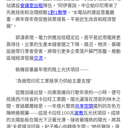
站建設
會議室出租
隊伍。”阿伊普說，中企給印尼帶來了
先進技術和治理經驗
1對1教學
，“水電站的建設意義嚴
重，將年夜年夜促進就業增長、平易近生改良和經濟發
展”。
郭濤表現，電力供應加倍穩定后，居平易近用電將更
靠得住，企業的生產本錢會隨之下降，路況、物流、基礎
設施等行業會受害，將吸引更多企業落戶蘇門答臘，推動
區域經濟發展
交流
。
裝機容量最年夜的陸上光伏項目——
“為晉陞印尼工業競爭力供給主要支撐”
從雅加達出發，向東南邊向行駛年夜約一小時，便可
抵達西爪哇省的卡拉旺工業園。陽光灑落在茂密的林木之
間，穿過層層綠意，一年夜片整齊
共享空間
擺列的灰色方
陣映進眼簾——這是卡拉旺100兆
家教
瓦光伏項目。成排
的太陽能板在陽光下泛著光澤，接收著熾熱的陽光，將其
源“夫君還沒回房，妃子擔心你睡衛生間。”她低聲說。源