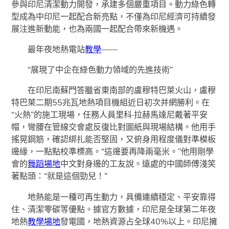
參與印尼清潔動力開發，承建多個嚴重項目。動力綠色轉
型成為中印尼一起配合新亮點，不僅為印尼經濟可持續發
展注進新動能，也為兩國一起配合帶來新機遇。
最年夜地熱電站
教學
——
“展現了中企在綠色動力領域的先進技術”
在印尼南蘇門答臘省東南部的盧穆特巴萊火山，盧穆
特巴萊二期55兆瓦地熱項目機組近日初次并網勝利。在
“火熱”的施工現場，任務人員里科·拉赫馬達尼戴著平安
帽，彎腰在管線交會處反復比對圖紙與現場結構。他用手
搖晃鋼筋，確認綁扎能否堅固，又俯身用程度儀對準模板
邊緣，一點點校準標高。“這邊要再降兩毫米。”他用剛學
會的
舞蹈場地
中文對身邊的工友說。遠處的中國師傅淺笑
著點頭：“就是這個勁兒！”
地熱能是一種可再生動力，具備連續穩定、平安靠得
住、清潔零碳等優點。據官方數據，印尼是全球第二年夜
地熱
教學場地
發電國，地熱資源占全球40%以上。印尼擁