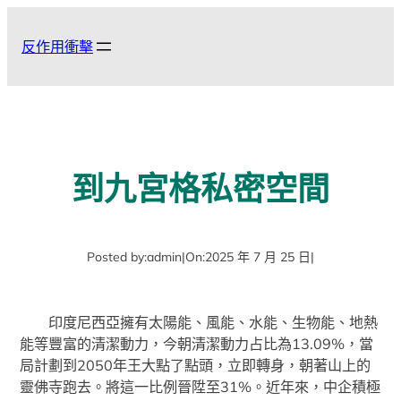
跳
至
反作用衝擊
主
要
內
容
到九宮格私密空間
Posted by:
admin
|
On:
2025 年 7 月 25 日
|
印度尼西亞擁有太陽能、風能、水能、生物能、地熱
能等豐富的清潔動力，今朝清潔動力占比為13.09%，當
局計劃到2050年王大點了點頭，立即轉身，朝著山上的
靈佛寺跑去。將這一比例晉陞至31%。近年來，中企積極