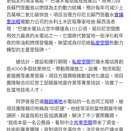
更穩定的清潔電能。”巴塘水電站建成投產后，將無力改
良蘇門答臘島以燃煤為主的動力結構，預計每年可減少上
百萬噸二氧化碳排放。項目治理方印尼北蘇門答臘水
會議
室出租
電動力公司的水利土木匠程專家哈迪·蘇西洛表
現：“巴塘水電站占空中積僅為101公頃，是印尼空間應
用效力最高的水電站之一。它還將代替當地一些淨化較年
夜的柴油和燃煤發電廠，無望成為印尼綠
私密空間
色動力
轉型的主要里程碑。”
據估計，建設和運行期間，
私密空間
巴塘水電站將創
造4000多個就業崗位，帶動周邊施工、設備、物流和配
套服務等產業發展。項目方還積極推動當地化建設。項目
團隊聯合印尼勞工部開展地面作業等專業培訓，培養了一
批當地技術人才。
阿伊普是巴塘
舞蹈場地
水電站的一名合同工程師，被
項目團隊親切地稱為“印尼通”。他經常深刻當地開展市場
調研，與當局和社區協調溝通，解決了不少實際難題。
“我底本是一名公務員，看到中企
共享空間
帶來了資金、
技術和專業團隊，我對項目充滿信念，決定參加巴塘水電