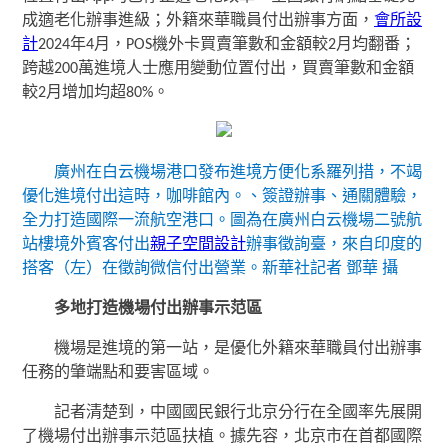
成適老化辦事進級；外籍來華職員付出辦事方面，
會所設
計
2024年4月，POS機外卡買賣筆數和金額較2月均翻番；
跨越200萬進境人士應用變動位置付出，買賣筆數和金額
較2月增加均超80%。
廣州在白云機場港口發布進境方便化系羅列措，不竭
優化進境付出這時，咖啡館內。、簽證辦事、通關體驗，
全力打造國際一流航空港口。圖為在廣州白云機場二號航
站樓境外賓客付出
親子空間設計
辦事徵詢臺，來自印度的
搭客（左）在徵詢微信付出營業。新華社記者 鄧華 攝
多地打造機場付出辦事示范區
機場是進境的第一站，是優化外籍來華職員付出辦事
任務的肇端點和要害區域。
記者清楚到，中國國民銀行北京分行在全國率先展開
了機場付出辦事示范區扶植。據先容，北京市在首都國際