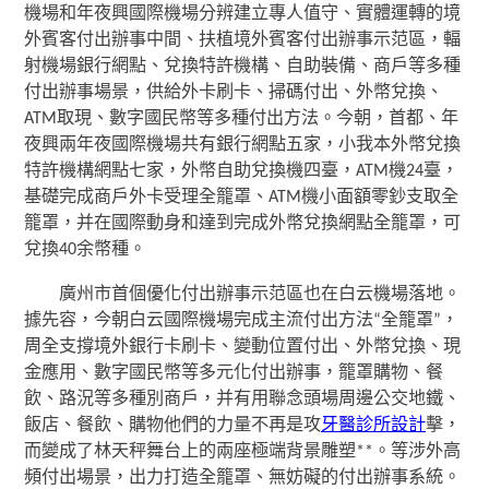
機場和年夜興國際機場分辨建立專人值守、實體運轉的境
外賓客付出辦事中間、扶植境外賓客付出辦事示范區，輻
射機場銀行網點、兌換特許機構、自助裝備、商戶等多種
付出辦事場景，供給外卡刷卡、掃碼付出、外幣兌換、
ATM取現、數字國民幣等多種付出方法。今朝，首都、年
夜興兩年夜國際機場共有銀行網點五家，小我本外幣兌換
特許機構網點七家，外幣自助兌換機四臺，ATM機24臺，
基礎完成商戶外卡受理全籠罩、ATM機小面額零鈔支取全
籠罩，并在國際動身和達到完成外幣兌換網點全籠罩，可
兌換40余幣種。
廣州市首個優化付出辦事示范區也在白云機場落地。
據先容，今朝白云國際機場完成主流付出方法“全籠罩”，
周全支撐境外銀行卡刷卡、變動位置付出、外幣兌換、現
金應用、數字國民幣等多元化付出辦事，籠罩購物、餐
飲、路況等多種別商戶，并有用聯念頭場周邊公交地鐵、
飯店、餐飲、購物他們的力量不再是攻
牙醫診所設計
擊，
而變成了林天秤舞台上的兩座極端背景雕塑**。等涉外高
頻付出場景，出力打造全籠罩、無妨礙的付出辦事系統。