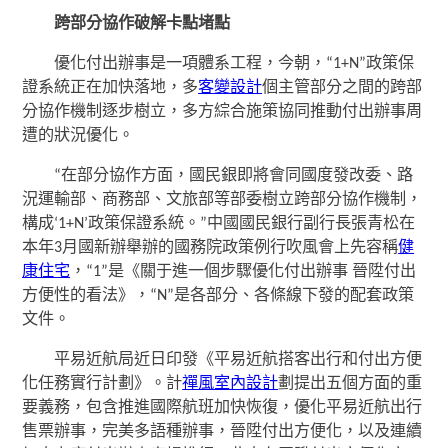
跨部分協作破解卡點堵點
優化付出辦事是一項體系工程，今朝，“1+N”政策保
證系統正在加快落地，多
客變設計
個主管部分之間的跨部
分協作機制逐步樹立，多方綜合施策協同推動付出辦事周
遭的狀況優化。
“在部分協作方面，國民銀即將會同國度發改委、路
況運輸部、商務部、文旅部等部委樹立跨部分協作機制，
構成‘1+N’政策保證系統。”中國國民銀行副行長張青松在
本年3月國新辦舉辦的國務院政策例行吹風會上先容稱
健
康住宅
，“1”是《關于進一個步驟優化付出辦事 晉陞付出
方便性的看法》，“N”是各部分、各條線下發的配套政策
文件。
平易近航局近日印發《平易近航搭客出行和付出方便
化任務實行計劃》。計
禪風室內設計
劃提出五個方面的重
要義務，包含推進國際航班加快恢復，優化平易近航出行
售票辦事，完美多語種辦事，晉陞付出方便化，以及連續