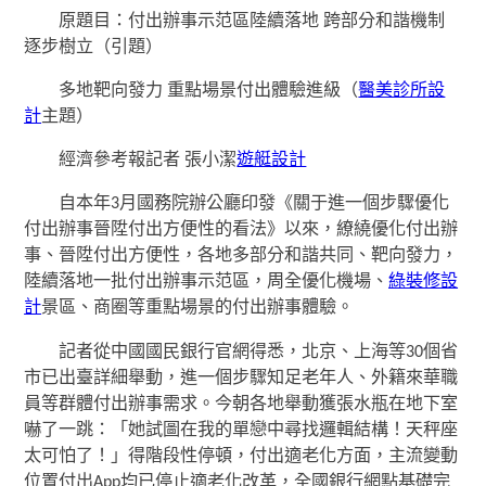
原題目：付出辦事示范區陸續落地 跨部分和諧機制
逐步樹立（引題）
多地靶向發力 重點場景付出體驗進級（
醫美診所設
計
主題）
經濟參考報記者 張小潔
遊艇設計
自本年3月國務院辦公廳印發《關于進一個步驟優化
付出辦事晉陞付出方便性的看法》以來，繚繞優化付出辦
事、晉陞付出方便性，各地多部分和諧共同、靶向發力，
陸續落地一批付出辦事示范區，周全優化機場、
綠裝修設
計
景區、商圈等重點場景的付出辦事體驗。
記者從中國國民銀行官網得悉，北京、上海等30個省
市已出臺詳細舉動，進一個步驟知足老年人、外籍來華職
員等群體付出辦事需求。今朝各地舉動獲張水瓶在地下室
嚇了一跳：「她試圖在我的單戀中尋找邏輯結構！天秤座
太可怕了！」得階段性停頓，付出適老化方面，主流變動
位置付出App均已停止適老化改革，全國銀行網點基礎完