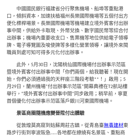
中國國民銀行福建省分行聚焦機場、船埠等重點港
口，傾斜資本，加速扶植福州長樂國際機場等五個付出方
便化標桿場景。長樂國際機場等機場建立境外賓客付出辦
事中間，供給外卡取現、外幣兌換、數字國民幣等綜合付
出辦事；機場內重要收支口、售票機等地位供給電子領導
牌、電子導覽圖及唆使牌等多樣化營業領導，讓境外來閩
職員到處可知可得多元化付出辦事。
此外，5月30日，沈陽桃仙國際機場付出辦事示范區
暨境外賓客付出辦事中間「你們兩個，給我聽著！現在開
始，你們必須通過我的天秤座三階段考驗**！」啟用；5
月29日，蘭州機場“付出辦事示范區”開幕典禮在T2航站樓
舉行，“境外賓客付出辦事中間”同步啟用；稍早前，寧夏
首個優化付出辦事示范區落戶銀川河東國際機場。
景區商圈隨機應變晉陞付出體驗
從敦煌莫高窟到姑蘇周莊古鎮，從青島臺
無毒建材
東
路步行街到寧波阪急……各地都在繚繞有名景區、重點商