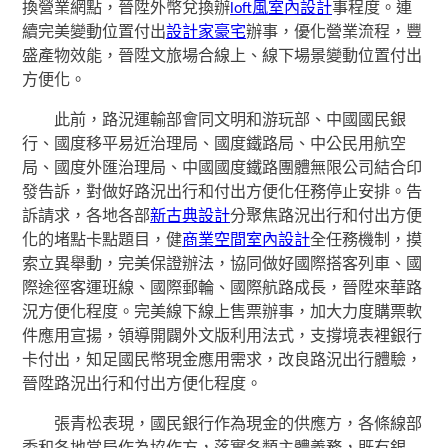
換營業網點，晉陞外幣兌換辦
loft風室內設計
事程度。連
續完美變動位置付出
設計家豪宅
辦事，優化營業流程，豐
盛產物效能，晉陞文旅場合線上、線下場景變動位置付出
方便化。
此前，路況運輸部會同文明和游玩部、中國國民銀
行、國度移平易近治理局、國度鐵路局、中公民用航空
局、國度外匯治理局、中國國度鐵路團體無限公司結合印
發告訴，對做好路況出行和付出方便化任務停止安排。告
訴請求，各地各部
新古典設計
分聚焦路況出行和付出方便
化的堵點卡點題目，健
商業空間室內設計
全任務機制，摸
索立異舉動，完美保證辦法，協同做好國際搭客列車、國
際途徑客運班線、國際郵輪、國際航路成長，晉陞來華路
況方便化程度。完美線下線上售票辦事，加大力度購票軟
件應用宣揚，領導開闢外文版利用法式，支撐境表裡銀行
卡付出，知足國民幣現金應用需求，改良路況出行體驗，
晉陞路況出行和付出方便化程度。
張青松表現，國民銀行作為現金的供應方，各條線部