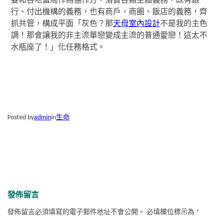
委和各地當局作為協作方，落實各類主體義務，既有銀
行、付出機構的義務，也有商戶、商圈、飯店的義務，齊
抓共管，構成平面「灰色？那
天母室內設計
不是我的主色
調！那會讓我的非主流單戀變成主流的普通愛戀！這太不
水瓶座了！」化任務格式。
Posted by
admin
in
生命
發佈留言
發佈留言必須填寫的電子郵件地址不會公開。
必填欄位標示為
*