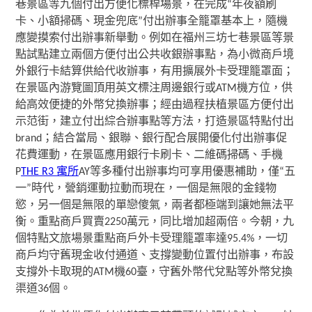
巷景區等九個付出方便化標桿場景，在完成“年夜額刷
卡、小額掃碼、現金兜底”付出辦事全籠罩基本上，隨機
應變摸索付出辦事新舉動。例如在福州三坊七巷景區等景
點試點建立兩個方便付出公共收銀辦事點，為小微商戶境
外銀行卡結算供給代收辦事，有用擴展外卡受理籠罩面；
在景區內游覽圖頂用英文標注周邊銀行或ATM機方位，供
給高效便捷的外幣兌換辦事；經由過程扶植景區方便付出
示范街，建立付出綜合辦事點等方法，打造景區特點付出
brand；結合當局、銀聯、銀行配合展開優化付出辦事促
花費運動，在景區應用銀行卡刷卡、二維碼掃碼、手機
P
THE R3 寓所
AY等多種付出辦事均可享用優惠補助，僅“五
一”時代，營銷運動拉動而現在，一個是無限的金錢物
慾，另一個是無限的單戀傻氣，兩者都極端到讓她無法平
衡。重點商戶買賣2250萬元，同比增加超兩倍。今朝，九
個特點文旅場景重點商戶外卡受理籠罩率達95.4%，一切
商戶均守舊現金收付通道、支撐變動位置付出辦事，布設
支撐外卡取現的ATM機60臺，守舊外幣代兌點等外幣兌換
渠道36個。