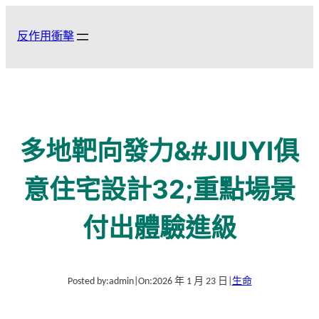
跳
至
反作用衝擊
主
要
內
容
多地靶向發力&#JIUYI俱
意住宅設計32;重點場景
付出體驗進級
Posted by:
admin
|
On:
2026 年 1 月 23 日
|
生命