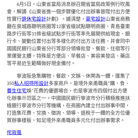
6月5日，山東省當局消息辦召開省當局政策例行吹風
會，解讀《山東省進一個步驟優化付出辦事晉陞付出方便
性實行
退休宅設計
計劃》。據清楚，
豪宅設計
山東省商務
廳在泉城路聰明商圈等12家省級試點聰明商圈、青島臺東
路步行街等31條省級試點步行街等率先展開供給現金、銀
行卡、變動位置付出等多樣化的付出方法任務，并會同中
國國民銀行山東省分行等部分領導批發、餐飲、住宿等行
業運營主體，特殊是方便店、早餐店、美容美發店、藥店
等平易近生範疇做好現金備付。
寧波阪急集購物、餐飲、文娛、休閑為一體，匯集了
350
私人招待所設計
多家商戶，是境外來甬職員“購、食、
養生住宅
娛”花費的優選場合，也是寧波市四個付出方便
化辦事示范區之一。中國國民銀行寧波市分行積極推進扶
植銀行寧波市分行等機構，在商圈內建立付出辦事中間，
打造集花費、兌換、徵詢、領導、退稅于一體的全方位優
質辦事樣板，知足境外來甬職員多元化付出辦事需求。
侘寂風