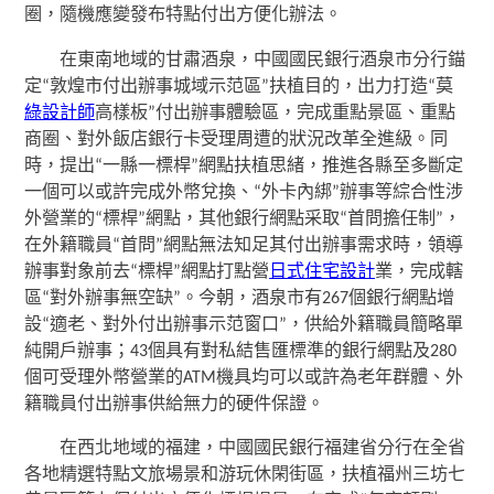
圈，隨機應變發布特點付出方便化辦法。
在東南地域的甘肅酒泉，中國國民銀行酒泉市分行錨
定“敦煌市付出辦事城域示范區”扶植目的，出力打造“莫
綠設計師
高樣板”付出辦事體驗區，完成重點景區、重點
商圈、對外飯店銀行卡受理周遭的狀況改革全進級。同
時，提出“一縣一標桿”網點扶植思緒，推進各縣至多斷定
一個可以或許完成外幣兌換、“外卡內綁”辦事等綜合性涉
外營業的“標桿”網點，其他銀行網點采取“首問擔任制”，
在外籍職員“首問”網點無法知足其付出辦事需求時，領導
辦事對象前去“標桿”網點打點營
日式住宅設計
業，完成轄
區“對外辦事無空缺”。今朝，酒泉市有267個銀行網點增
設“適老、對外付出辦事示范窗口”，供給外籍職員簡略單
純開戶辦事；43個具有對私結售匯標準的銀行網點及280
個可受理外幣營業的ATM機具均可以或許為老年群體、外
籍職員付出辦事供給無力的硬件保證。
在西北地域的福建，中國國民銀行福建省分行在全省
各地精選特點文旅場景和游玩休閑街區，扶植福州三坊七