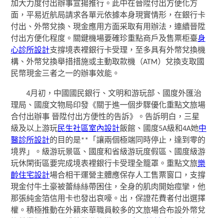
加大力度付出辦事宣揚推行。此中在晉陞付出方便化方
面，平易近航局請求各單元依據本身現實情形，在銀行卡
付出、外幣兌換、現金應用方面采取有用辦法，連續晉陞
付出方便化程度。關鍵機場要確珍重點商戶及售票柜臺
身
心診所設計
支撐境表裡銀行卡受理，至多具有外幣兌換機
構、外幣兌換舉措措施或主動取款機（ATM）兌換支取國
民幣現金三者之一的辦事效能。
4月初，中國國民銀行、文明和游玩部、國度外匯治
理局、國度文物局印發《關于進一個步驟優化重點文旅場
合付出辦事 晉陞付出方便性的告訴》。告訴明白，三星
級及以上游玩
民生社區室內設計
飯館、國度5A級和4A她
中
醫診所設計
的目的是**「讓兩個極端同時停止，達到零的
境界」。級游玩景區、國度和省級游玩度假區、國度級游
玩休閑街區要完成境表裡銀行卡受理全籠罩。重點文旅
樂
齡住宅設計
場合相干運營主體應保存人工售票窗口，支撐
現金付牛土豪被蕾絲絲帶困住，全身的肌肉開始痙攣，他
那張純金箔信用卡也發出哀嚎。出，保證花費者付出選擇
權。積極推動在外籍來華職員較多的文旅場合布設外幣兌