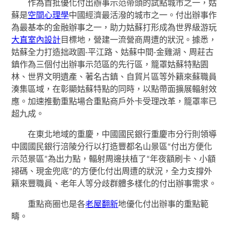
作為首批優化付出辦事示范帶頭的試點城市之一，姑
蘇是
空間心理學
中國經濟最活潑的城市之一。付出辦事作
為最基本的金融辦事之一，助力姑蘇打形成為世界級游玩
大直室內設計
目標地，營建一流營商周遭的狀況。據悉，
姑蘇全力打造拙政園-平江路、姑蘇中間-金雞湖、周莊古
鎮作為三個付出辦事示范區的先行區，籠罩姑蘇特點園
林、世界文明遺產、著名古鎮、自貿片區等外籍來蘇職員
湊集區域，在彰顯姑蘇特點的同時，以點帶面擴展輻射效
應。加速推動重點場合重點商戶外卡受理改革，籠罩率已
超九成。
在東北地域的重慶，中國國民銀行重慶市分行則領導
中國國民銀行涪陵分行以打造豐都名山景區“付出方便化
示范景區”為出力點，輻射周邊扶植了“年夜額刷卡、小額
掃碼、現金兜底”的方便化付出周遭的狀況，全力支撐外
籍來豐職員、老年人等分歧群體多樣化的付出辦事需求。
重點商圈也是各
老屋翻新
地優化付出辦事的重點範
疇。