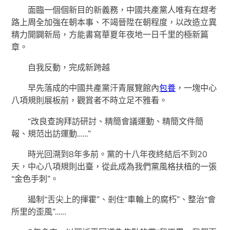
面臨一個個新目的新義務，中國共產黨人唯有在趕考
路上周全加強在朝本事、不竭晉陞在朝程度，以改造立異
精力開闢新局，方能書寫華夏年夜地一日千里的極新篇
章。
自我反動，完成新跨越
早先落成的中國共產黨汗青展覽館內
包養
，一塊中心
八項規則展板前，觀賞者不時立足不雅看。
“改良查詢拜訪研討、精簡會議運動、精簡文件簡
報、規范出訪運動……”
時光回溯到8年多前。黨的十八年夜終結后不到20
天，中心八項規則出臺，從此成為我們黨風格扶植的一張
“金色手刺”。
遏制“舌尖上的揮霍”、剎住“車輪上的腐朽”、整治“會
所里的歪風”……