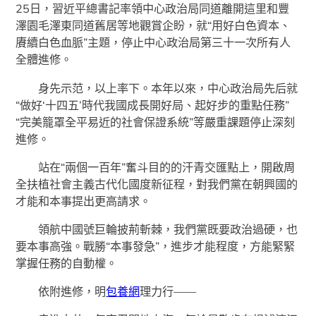
25日，習近平總書記率領中心政治局同道離開這里和豐
澤園毛澤東同道舊居等地觀賞企盼，就“用好白色資本、
賡續白色血脈”主題，停止中心政治局第三十一次所有人
全體進修。
身先示范，以上率下。本年以來，中心政治局先后就
“做好‘十四五’時代我國成長開好局、起好步的重點任務”
“完美籠罩全平易近的社會保證系統”等嚴重課題停止深刻
進修。
站在“兩個一百年”奮斗目的的汗青交匯點上，開啟周
全扶植社會主義古代化國度新征程，對我們黨在朝興國的
才能和本事提出更高請求。
領航中國號巨輪披荊斬棘，我們黨既要政治過硬，也
要本事高強。戰勝“本事發急”，進步才能程度，方能緊緊
掌握任務的自動權。
依附進修，明
包養網
理力行——