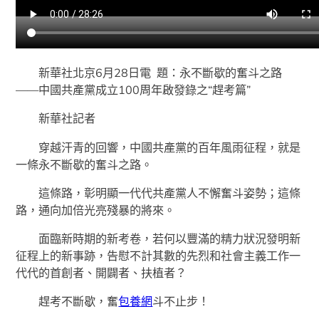
新華社北京6月28日電 題：永不斷歇的奮斗之路
——中國共產黨成立100周年啟發錄之“趕考篇”
新華社記者
穿越汗青的回響，中國共產黨的百年風雨征程，就是
一條永不斷歇的奮斗之路。
這條路，彰明顯一代代共產黨人不懈奮斗姿勢；這條
路，通向加倍光亮殘暴的將來。
面臨新時期的新考卷，若何以豐滿的精力狀況發明新
征程上的新事跡，告慰不計其數的先烈和社會主義工作一
代代的首創者、開闢者、扶植者？
趕考不斷歇，奮
包養網
斗不止步！