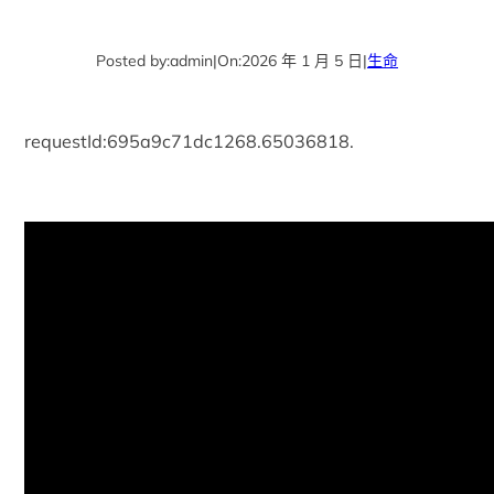
Posted by:
admin
|
On:
2026 年 1 月 5 日
|
生命
requestId:695a9c71dc1268.65036818.