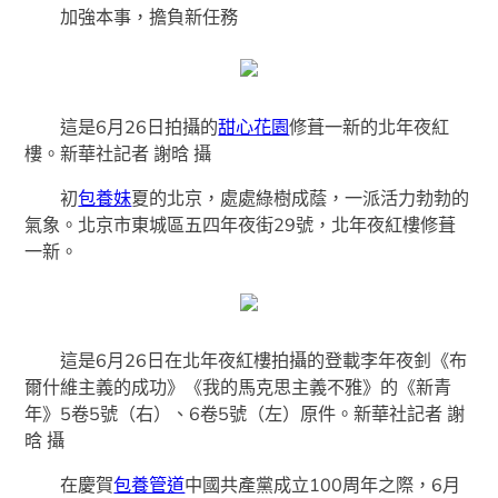
加強本事，擔負新任務
這是6月26日拍攝的
甜心花園
修葺一新的北年夜紅
樓。新華社記者 謝晗 攝
初
包養妹
夏的北京，處處綠樹成蔭，一派活力勃勃的
氣象。北京市東城區五四年夜街29號，北年夜紅樓修葺
一新。
這是6月26日在北年夜紅樓拍攝的登載李年夜釗《布
爾什維主義的成功》《我的馬克思主義不雅》的《新青
年》5卷5號（右）、6卷5號（左）原件。新華社記者 謝
晗 攝
在慶賀
包養管道
中國共產黨成立100周年之際，6月