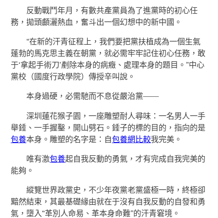
反動戰鬥年月，有數共產黨員為了進黨時的初心任
務，拋頭顱灑熱血，奮斗出一個幻想中的新中國。
“在新的汗青征程上，我們要把黨扶植成為一個生氣
蓬勃的馬克思主義在朝黨，就必需牢牢記住初心任務，敢
于‘拿起手術刀’剷除本身的病癥、處理本身的題目。”中心
黨校（國度行政學院）傳授辛叫說。
本身過硬，必需馳而不息從嚴治黨——
深圳蓮花猴子園，一座雕塑耐人尋味：一名男人一手
舉錘、一手握鑿，開山劈石。錘子的標的目的，指向的是
包養
本身。雕塑的名字是：自
包養網比較
我完美。
唯有激
包養
起自我反動的勇氣，才有完成自我完美的
能夠。
縱覽世界政黨史，不少年夜黨老黨盛極一時，終極卻
黯然結束，其最基礎緣由就在于沒有自我反動的自發和勇
氣，墮入“革別人命易、革本身命難”的汗青窘境。