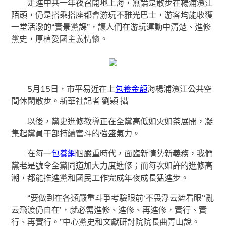
走進中共一年夜召開地上海，無論是散步在楊浦濱江
陌頭，仍是搭乘搭座都會游玩不雅光巴士，游客均能收獲
一堂活潑的“實景黨課”，讓人們在游玩運動中清楚、進修
黨史，厚植愛國主義情懷。
5月15日，市平易近在上
包養金額
海楊浦濱江公共空
間休閑散步。新華社記者 劉穎 攝
以後，黨史進修教導正在全黨高低如火如荼展開，凝
集起黨員干部持續奮斗的強盛氣力。
在每一
包養網
個嚴重時代，面臨新情勢新義務，我們
黨老是號令全黨同道加大力度進修；而每次如許的進修高
潮，都能推進黨和國民工作完成年夜成長猛進步。
“要做到在各類嚴重斗爭考驗眼前‘不畏浮云遮看眼’‘亂
云飛渡仍自在’，就必需進修、進修、再進修，實行、實
行、再實行。”中心黨史和文獻研討院院長曲青山說。