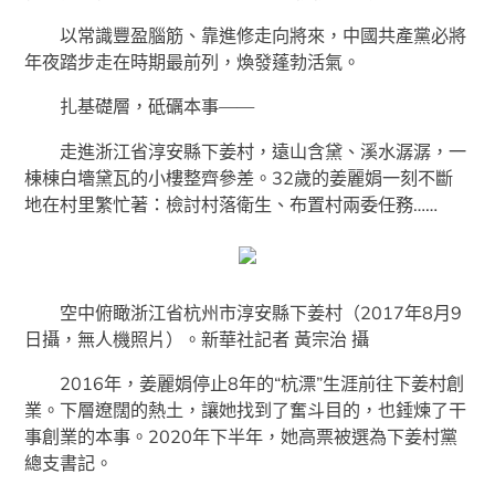
以常識豐盈腦筋、靠進修走向將來，中國共產黨必將
年夜踏步走在時期最前列，煥發蓬勃活氣。
扎基礎層，砥礪本事——
走進浙江省淳安縣下姜村，遠山含黛、溪水潺潺，一
棟棟白墻黛瓦的小樓整齊參差。32歲的姜麗娟一刻不斷
地在村里繁忙著：檢討村落衛生、布置村兩委任務……
空中俯瞰浙江省杭州市淳安縣下姜村（2017年8月9
日攝，無人機照片）。新華社記者 黃宗治 攝
2016年，姜麗娟停止8年的“杭漂”生涯前往下姜村創
業。下層遼闊的熱土，讓她找到了奮斗目的，也錘煉了干
事創業的本事。2020年下半年，她高票被選為下姜村黨
總支書記。