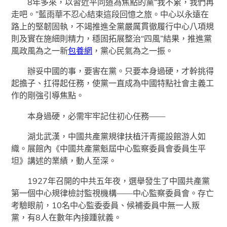
8年多來，以習近平同道為焦點的黨“我不累，我們再
走吧。”藍雨華不忍心結束這段回憶之旅。中心以永遠在
路上的堅韌固執，不竭推進全黨嚴厲貫徹履行中心八項規
則及實在施細則精力，穩固拓展整治“四風”結果，推進黨
風政風為之一新
包養網
，黨心民氣為之一振。
辦妥中國的事，要害在黨。只要本身過硬，才幹挑得
起擔子、扛得起任務，使黨一直成為中國特點社會主義工
作的剛強引導焦點。
本身過硬，必需牢牢記住初心任務——
湖北武漢，中國共產黨規律扶植汗青擺設館游人如
織。展館內《中國共產黨魁屆中心監察委員會委員生平
坦》講述的業績，動人至深。
1927年召開的中共五年夜，選舉發生了中國共產黨
第一個中心規律檢討監視機構——中心監察委員會。存亡
考驗眼前，10名中心監委委員、候補委員中無一人叛
黨，有8人在數年內接踵就義。