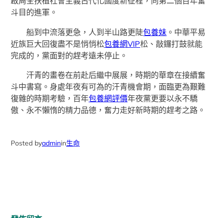
啟周全扶植社會主義古代化國度新征程，向第二個百年奮
斗目的進軍。
船到中流落更急，人到半山路更陡
包養妹
。中華平易
近族巨大回復盡不是悄悄松
包養網VIP
松、敲鑼打鼓就能
完成的，黨面對的趕考遠未停止。
汗青的畫卷在前赴后繼中展展，時期的華章在接續奮
斗中書寫。身處年夜有可為的汗青機會期，面臨更為艱難
復雜的時期考驗，百年
包養網評價
年夜黨更要以永不驕
傲、永不懶惰的精力品德，奮力走好新時期的趕考之路。
Posted by
admin
in
生命