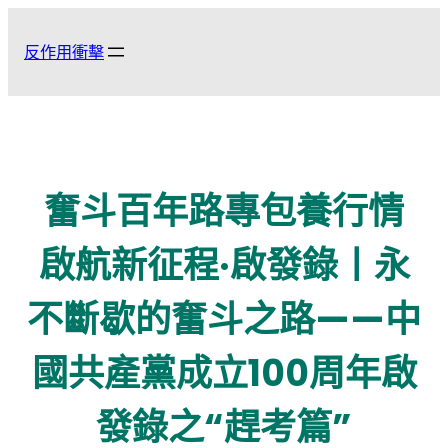
跳
至
反作用衝擊
主
要
內
容
奮斗百年路專包養行情
啟航新征程·啟發錄丨永
不斷歇的奮斗之路——中
國共產黨成立100周年啟
發錄之“趕考篇”