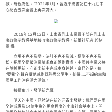
歡。母親為他。”2021年1月，習近平總書記在十九屆中
心紀委五次全會上再次誇大。
2019年12月13日，山東省乳山市黨員干部在乳山市
廉政警示教導基地接收廉政警示教導。新華社記者 郭緒
雷 攝
立場不克不及變、決計不克不及減、標準不克不及
松，把周全從嚴治黨請求真正落到實處，中國共產黨必將
在除舊更新、守正出新中完成本身跨越，奇怪的是，這
“嬰兒”的聲音讓她感到既熟悉又陌生，彷彿……不竭給黨和
國民工作注進活力活氣。
接續奮斗，發明新光輝
明天的中國，已然站在新的汗青出發點：我們要在周
全建成惠及14億生齒的更高程度的小康社會基本上，開