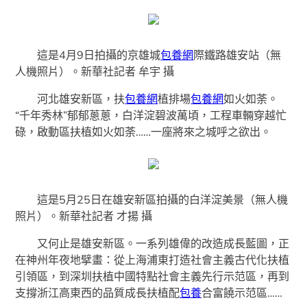
這是4月9日拍攝的京雄城
包養網
際鐵路雄安站（無
人機照片）。新華社記者 牟宇 攝
河北雄安新區，扶
包養網
植排場
包養網
如火如荼。
“千年秀林”郁郁蔥蔥，白洋淀碧波萬頃，工程車輛穿越忙
碌，啟動區扶植如火如荼……一座將來之城呼之欲出。
這是5月25日在雄安新區拍攝的白洋淀美景（無人機
照片）。新華社記者 才揚 攝
又何止是雄安新區。一系列雄偉的改造成長藍圖，正
在神州年夜地擘畫：從上海浦東打造社會主義古代化扶植
引領區，到深圳扶植中國特點社會主義先行示范區，再到
支撐浙江高東西的品質成長扶植配
包養
合富饒示范區……