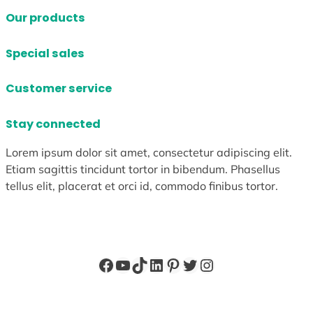
Our products
Special sales
Customer service
Stay connected
Lorem ipsum dolor sit amet, consectetur adipiscing elit.
Etiam sagittis tincidunt tortor in bibendum. Phasellus
tellus elit, placerat et orci id, commodo finibus tortor.
Facebook
YouTube
TikTok
LinkedIn
Pinterest
X
Instagram