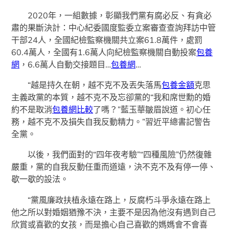
2020年，一組數據，彰顯我們黨有腐必反、有貪必
肅的果斷決計：中心紀委國度監委立案審查查詢拜訪中管
干部24人，全國紀檢監察機關共立案61.8萬件，處罰
60.4萬人，全國有1.6萬人向紀檢監察機關自動投案
包養
網
，6.6萬人自動交接題目…
包養網
…
“越是持久在朝，越不克不及丟失落馬
包養金額
克思
主義政黨的本質，越不克不及忘卻黨的“我和席世勳的婚
約不是取消
包養網比較
了嗎？”藍玉華皺眉說道。初心任
務，越不克不及損失自我反動精力。”習近平總書記警告
全黨。
以後，我們面對的“四年夜考驗”“四種風險”仍然復雜
嚴重，黨的自我反動任重而道遠，決不克不及有停一停、
歇一歇的設法。
“黨風廉政扶植永遠在路上，反腐朽斗爭永遠在路上
他之所以對婚姻猶豫不決，主要不是因為他沒有遇到自己
欣賞或喜歡的女孩，而是擔心自己喜歡的媽媽會不會喜