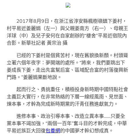
2017年8月9日，在浙江省淳安縣楓樹嶺鎮下姜村，
村平易近姜麗娟（左一）與父親姜南方（右一）、母親王
洋球（中）及兒子安何在自家創辦的“棲舍”平易近宿院內
合影。新華社記者 黃宗治 攝
已經的下姜村是個貧苦村，現在舊貌換新顏。村頭聳
立著六個年夜字：夢開端的處所。“將來，我們要跳出下
姜成長下姜，走出先富幫后富、區域配合富的村落復興新
門路。”姜麗娟果斷地說。
起而行之、勇挑重任，積極投身新時期中國特點社會
主義巨大實行，在非常熱絡的下層一線經風雨、見世面、
煉本事，才幹為完成新時期黨的汗青任務進獻氣力。
進修本事、政治引導本事、改造立異本事……只要全
黨本事不竭加強，“兩個一百年”奮斗目的才幹完成，中華
平易近族巨大回復
包養網
的中國夢才幹幻想成真。