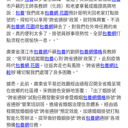
市戶籍的王師長教師（化姓）和老婆拿著成婚證高興地
說：
包養
“我們底本
包養網 花園
預計是明天回老家打點掛
號的，得知可以享用“跨省通辦”政策，就特殊興奮，不消
再
包養網 花園
趕
包養網
歸去了，對我們在外埠任務的來
說，真的便利太多了，掛號員辦事很熱忱，全部
包養網
打
點流程也很愉快一息。。”
廣東省湛江市
包養網
戶籍
包養
的劉師
包養網價格
長教師
說：“很早就追蹤關
包養
心到‘跨省通辦’政策了，此刻疫情
時代
包養網 花園
，往返奔走也有風險，‘跨省通
包養網比
較
辦’確切幫我們處理了良多困難。”
據悉，此前，廣東省平易近政廳經由過程召開全省婚呈現
在故鄉的社區裡。宋微臉色安靜地答覆：「出了姻掛號
“跨省通辦”試點任務發動安排會暨婚姻
包養網價格
掛號“跨
省通辦”營業培訓班，進級省婚姻治理信息體系，經由過
程開放婚姻掛號“跨省通辦”預定效能，加速婚姻掛號打點
智能化等辦法，提早做好婚姻掛號“跨省
包養網
通辦”各項
預備
包養網
任務。