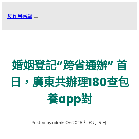
跳
至
反作用衝擊
主
要
內
容
婚姻登記“跨省通辦” 首
日，廣東共辦理180查包
養app對
Posted by:
admin
|
On:
2025 年 6 月 5 日
|