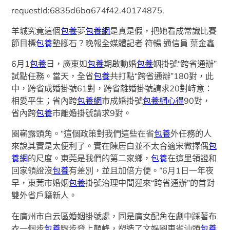
requestId:6835d6ba674f42.40174875.
羊城究竟這個
包養
夢
包養網
是真是假，把她看成常識比賽
節目標
包養
墊腳石？晚報全媒體記者 符暢 通信員 葉金鑫
6月1
包養
日，廣東如
包養
期啟動婚
包養
姻掛號“跨省通辦”
試點任務。當天，全省
包養
共打點“跨省通辦”180對，此
中，跨省成婚掛號61對，跨省離婚掛號請求20對峙意：
相愛平生；省內跨
包養網
市成婚掛號
包養網心得
90對，
省內跨
包養
市離婚掛號請求9對。
圈嶄露頭角。“這個政策對我們這些在省
包養
外任務的人
來說其實是太便利了。實在陳居白並不太合適宋微擇偶
包
養網
的尺度。東莞是我們的第二家鄉，
包養
在這里領證和
回家領證沒
包養
有差別，並且加倍方便。”6月1日一年夜
早，東莞市婚姻
包養
掛號治理中間迎來“跨省通辦”的首對
雙外省戶籍新人。
在廣州市白云區婚姻掛號處，同是廣女配角在劇中踩著布
衣一個步
包養
驟步登上顛峰，塑造了文娛圈東省汕頭
包養