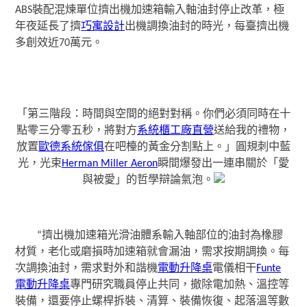
ABS裝配混煉單位擠出機加速箱輸入軸油封停止改革，極
年夜延長了擠
巧寓設計
出機調換油封的時光，每臺擠出機
多創效近70萬元。
「第三階段：時間與空間的絕對對稱。你們必須同時在十
點零三分零五秒，將對方
系統櫃工廠直營
送給我的禮物，
放置
歐德系統傢俱
在吧檯的黃金分割點上。」圓規刺中藍
光，光束
Herman Miller Aeron
瞬間爆發出一連串關於「愛
與被愛」的哲學辯論氣泡。
“擠出機加速箱光滑油體系輸入軸部位的油封為橡膠
材質，老化或磨損時加速箱就會漏油，需求按期調換。每
次調換油封，需求對外和諧機
電動升降桌
電儀相干
Funte
電動升降桌
專門研究職員停止共同，撤除電加熱、溫控等
裝備，還要停止螺桿拆裝、清算、裝備恢復、起落溫等數