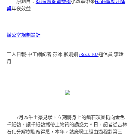
原題目：
Razer雷蛇電競椅
小改革帶來
Funte電動升降
桌
年夜效益
辦公室規劃設計
工人日報-中工網記者 彭冰 柳姍姍
iRock T07
通信員 李玲
月
7月25牛土豪見狀，立刻將身上的鑽石項圈扔向金色
千紙鶴，讓千紙鶴攜帶上物質的誘惑力。日，記者從吉林
石化分解樹脂廠得悉，本年，該廠職工經由過程對第三