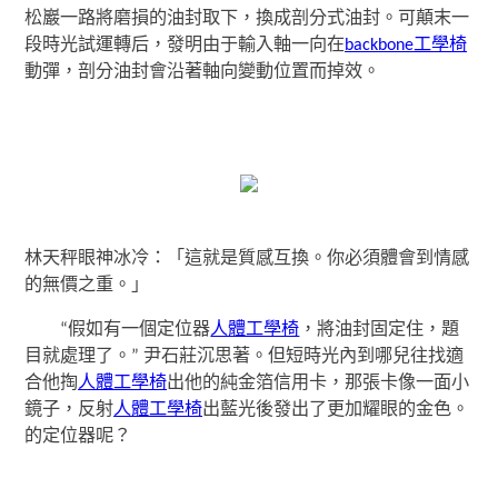
松巖一路將磨損的油封取下，換成剖分式油封。可顛末一
段時光試運轉后，發明由于輸入軸一向在
backbone工學椅
動彈，剖分油封會沿著軸向變動位置而掉效。
林天秤眼神冰冷：「這就是質感互換。你必須體會到情感
的無價之重。」
“假如有一個定位器
人體工學椅
，將油封固定住，題
目就處理了。” 尹石莊沉思著。但短時光內到哪兒往找適
合他掏
人體工學椅
出他的純金箔信用卡，那張卡像一面小
鏡子，反射
人體工學椅
出藍光後發出了更加耀眼的金色。
的定位器呢？