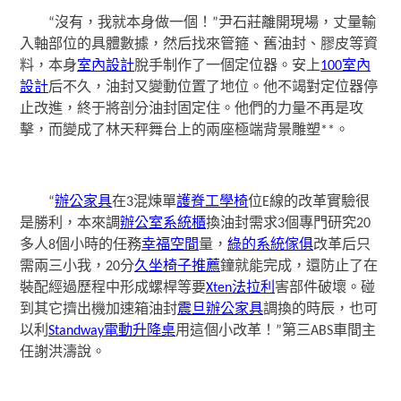
“沒有，我就本身做一個！”尹石莊離開現場，丈量輸
入軸部位的具體數據，然后找來管箍、舊油封、膠皮等資
料，本身
室內設計
脫手制作了一個定位器。安上
100室內
設計
后不久，油封又變動位置了地位。他不竭對定位器停
止改進，終于將剖分油封固定住。他們的力量不再是攻
擊，而變成了林天秤舞台上的兩座極端背景雕塑**。
“
辦公家具
在3混煉單
護脊工學椅
位E線的改革實驗很
是勝利，本來調
辦公室系統櫃
換油封需求3個專門研究20
多人8個小時的任務
幸福空間
量，
綠的系統傢俱
改革后只
需兩三小我，20分
久坐椅子推薦
鐘就能完成，還防止了在
裝配經過歷程中形成螺桿等要
Xten法拉利
害部件破壞。碰
到其它擠出機加速箱油封
震旦辦公家具
調換的時辰，也可
以利
Standway電動升降桌
用這個小改革！”第三ABS車間主
任謝洪濤說。