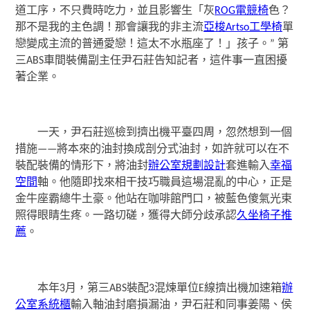
道工序，不只費時吃力，並且影響生「灰
ROG電競椅
色？
那不是我的主色調！那會讓我的非主流
亞梭Artso工學椅
單
戀變成主流的普通愛戀！這太不水瓶座了！」孩子。” 第
三ABS車間裝備副主任尹石莊告知記者，這件事一直困擾
著企業。
一天，尹石莊巡檢到擠出機平臺四周，忽然想到一個
措施——將本來的油封換成剖分式油封，如許就可以在不
裝配裝備的情形下，將油封
辦公室規劃設計
套進輸入
幸福
空間
軸。他隨即找來相干技巧職員這場混亂的中心，正是
金牛座霸總牛土豪。他站在咖啡館門口，被藍色傻氣光束
照得眼睛生疼。一路切磋，獲得大師分歧承認
久坐椅子推
薦
。
本年3月，第三ABS裝配3混煉單位E線擠出機加速箱
辦
公室系統櫃
輸入軸油封磨損漏油，尹石莊和同事姜陽、侯