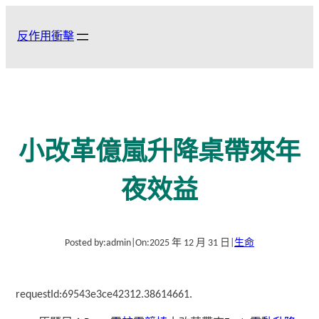
跳
至
反作用衝擊
主
要
內
容
小改革億嵐升降桌帶來年
夜效益
Posted by:
admin
|
On:
2025 年 12 月 31 日
|
生命
requestId:69543e3ce42312.38614661.