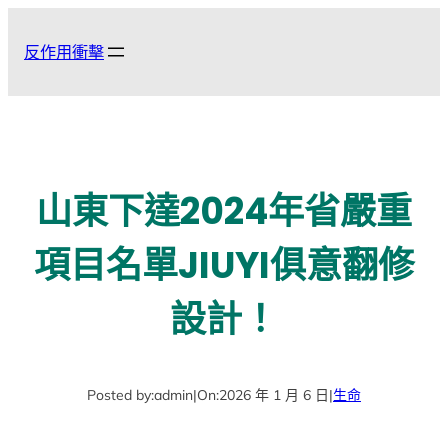
跳
至
反作用衝擊
主
要
內
容
山東下達2024年省嚴重
項目名單JIUYI俱意翻修
設計！
Posted by:
admin
|
On:
2026 年 1 月 6 日
|
生命