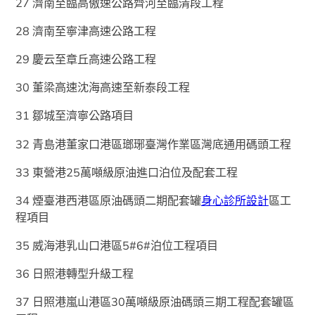
27 濟南至臨高傲速公路齊河至臨清段工程
28 濟南至寧津高速公路工程
29 慶云至章丘高速公路工程
30 董梁高速沈海高速至新泰段工程
31 鄒城至濟寧公路項目
32 青島港董家口港區瑯琊臺灣作業區灣底通用碼頭工程
33 東營港25萬噸級原油進口泊位及配套工程
34 煙臺港西港區原油碼頭二期配套罐
身心診所設計
區工
程項目
35 威海港乳山口港區5#6#泊位工程項目
36 日照港轉型升級工程
37 日照港嵐山港區30萬噸級原油碼頭三期工程配套罐區