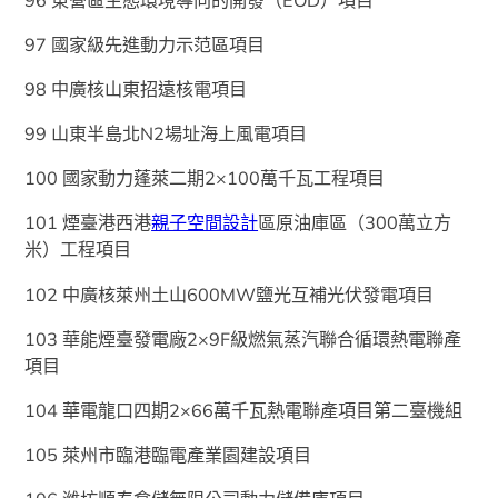
97 國家級先進動力示范區項目
98 中廣核山東招遠核電項目
99 山東半島北N2場址海上風電項目
100 國家動力蓬萊二期2×100萬千瓦工程項目
101 煙臺港西港
親子空間設計
區原油庫區（300萬立方
米）工程項目
102 中廣核萊州土山600MW鹽光互補光伏發電項目
103 華能煙臺發電廠2×9F級燃氣蒸汽聯合循環熱電聯產
項目
104 華電龍口四期2×66萬千瓦熱電聯產項目第二臺機組
105 萊州市臨港臨電產業園建設項目