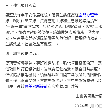
三、強化項目監管
要堅決守牢平安發展底線，落實生態保護紅
空間心理學
線、環境質量底線、資源應用上線和生態環境準進清單
“三線一單”管控請求，集約節約應用地盤資源，落實“四水
四定”，加強生態保護修復。統籌做好處所債務、動力平
安、生產平安等各類風險隱患防范化解，實現經濟效益、
生態效益、社會效益有機統一。
四、加年夜推進力度
要落實領導幫包、專班推進請求，強化項目臺賬治理，逐
個項目制訂任務計劃，實施責任化推進。健全日常調度、
催促協調推進機制，積極解決項目開工建設碰到的困難問
題。強化跟蹤問效，實施動態治理，年中動態調整優化項
目庫，高效
醫美診所設計
有序推動項目建設。
山東省國民當局
2024年1月10日