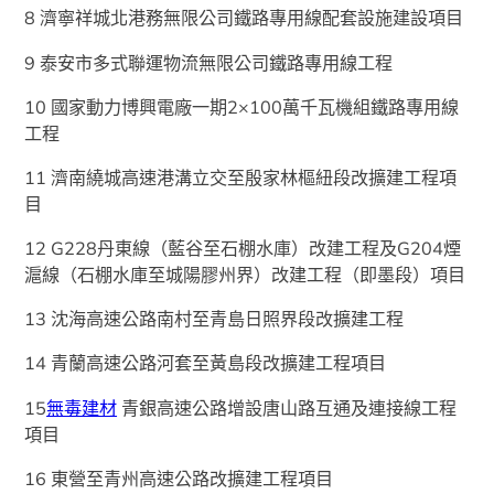
8 濟寧祥城北港務無限公司鐵路專用線配套設施建設項目
9 泰安市多式聯運物流無限公司鐵路專用線工程
10 國家動力博興電廠一期2×100萬千瓦機組鐵路專用線
工程
11 濟南繞城高速港溝立交至殷家林樞紐段改擴建工程項
目
12 G228丹東線（藍谷至石棚水庫）改建工程及G204煙
滬線（石棚水庫至城陽膠州界）改建工程（即墨段）項目
13 沈海高速公路南村至青島日照界段改擴建工程
14 青蘭高速公路河套至黃島段改擴建工程項目
15
無毒建材
青銀高速公路增設唐山路互通及連接線工程
項目
16 東營至青州高速公路改擴建工程項目