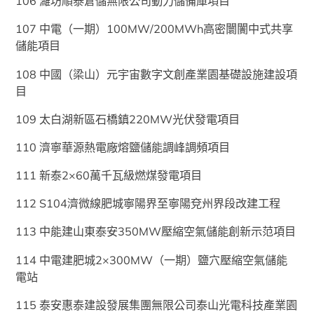
106 濰坊順泰倉儲無限公司動力儲備庫項目
107 中電（一期）100MW/200MWh高密闤闠中式共享
儲能項目
108 中國（梁山）元宇宙數字文創產業園基礎設施建設項
目
109 太白湖新區石橋鎮220MW光伏發電項目
110 濟寧華源熱電廠熔鹽儲能調峰調頻項目
111 新泰2×60萬千瓦級燃煤發電項目
112 S104濟微線肥城寧陽界至寧陽兗州界段改建工程
113 中能建山東泰安350MW壓縮空氣儲能創新示范項目
114 中電建肥城2×300MW（一期）鹽穴壓縮空氣儲能
電站
115 泰安惠泰建設發展集團無限公司泰山光電科技產業園