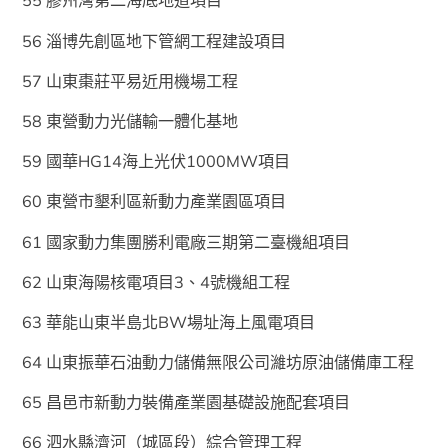
55 膠州灣第二海底地道項目
56 淄博先創區地下管網工程建設項目
57 山東棗莊平易近用機場工程
58 東營動力光儲輸一體化基地
59 國華HG14海上光伏1000MW項目
60 東營市墾利區新動力產業園區項目
61 國家動力集團勝利電廠三期第二臺機組項目
62 山東海陽核電項目3、4號機組工程
63 華能山東半島北BW場址海上風電項目
64 山東振華石油動力儲備無限公司濰坊原油儲備庫工程
65 昌邑市新動力裝備產業園基礎設施配套項目
66 泗水縣濟河（城區段）綜合管理工程