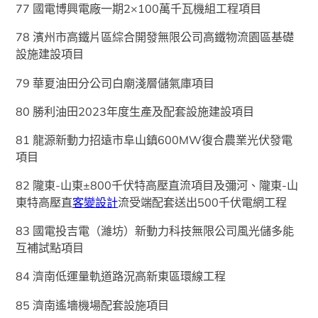
77 國電博興電廠一期2×100萬千瓦機組工程項目
78 濱州市高鐵片區綜合開發無限公司高鐵物流園區基礎
設施建設項目
79 華夏油田分公司白廟淺層儲氣庫項目
80 勝利油田2023年度生產及配套設施建設項目
81 龍源新動力招遠市阜山鎮600MW復合農業光伏發電
項目
82 隴東-山東±800千伏特高壓直流項目及彌河、隴東-山
東特高壓直
客變設計
流受端配套送出500千伏電網工程
83 國電投吉電（濰坊）新動力科技無限公司風光儲多能
互補試點項目
84 濟南低運量軌道路況高新東區環線工程
85 濟南遙墻機場配套設施項目