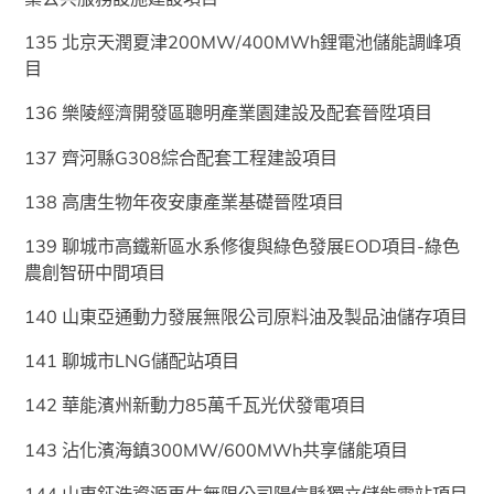
135 北京天潤夏津200MW/400MWh鋰電池儲能調峰項
目
136 樂陵經濟開發區聰明產業園建設及配套晉陞項目
137 齊河縣G308綜合配套工程建設項目
138 高唐生物年夜安康產業基礎晉陞項目
139 聊城市高鐵新區水系修復與綠色發展EOD項目-綠色
農創智研中間項目
140 山東亞通動力發展無限公司原料油及製品油儲存項目
141 聊城市LNG儲配站項目
142 華能濱州新動力85萬千瓦光伏發電項目
143 沾化濱海鎮300MW/600MWh共享儲能項目
144 山東鉦浩資源再生無限公司陽信縣獨立儲能電站項目