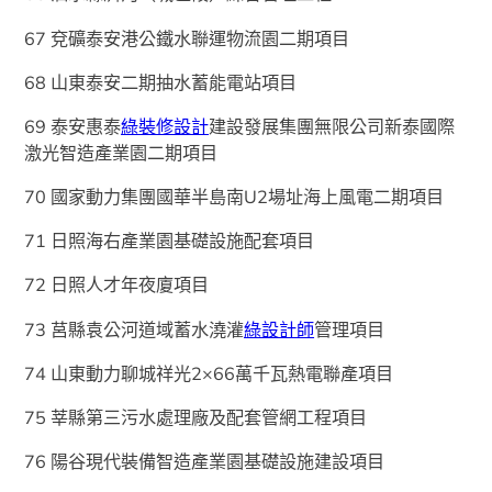
67 兗礦泰安港公鐵水聯運物流園二期項目
68 山東泰安二期抽水蓄能電站項目
69 泰安惠泰
綠裝修設計
建設發展集團無限公司新泰國際
激光智造產業園二期項目
70 國家動力集團國華半島南U2場址海上風電二期項目
71 日照海右產業園基礎設施配套項目
72 日照人才年夜廈項目
73 莒縣袁公河道域蓄水澆灌
綠設計師
管理項目
74 山東動力聊城祥光2×66萬千瓦熱電聯產項目
75 莘縣第三污水處理廠及配套管網工程項目
76 陽谷現代裝備智造產業園基礎設施建設項目