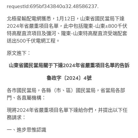
requestId:695bf343840a32.48586237.
北極星輸配電網獲悉，1月12日，山東省國民當局下達
2024年省嚴重項目名單，此中包括隴東-山東±800千伏
特高壓直流項目及彌河、隴東-山東特高壓直流受端配套
送出500千伏電網工程。
原文進下：
山東省國民當局關于下達2024年省嚴重項目名單的告訴
魯政字〔2024〕4號
各市國民當局，各縣（市、區）國民當局，省當局各部
門、各直屬機構：
現將2024年省嚴重項目名單下達給你們，并提出以下任
務請求：
一、進步思惟認識