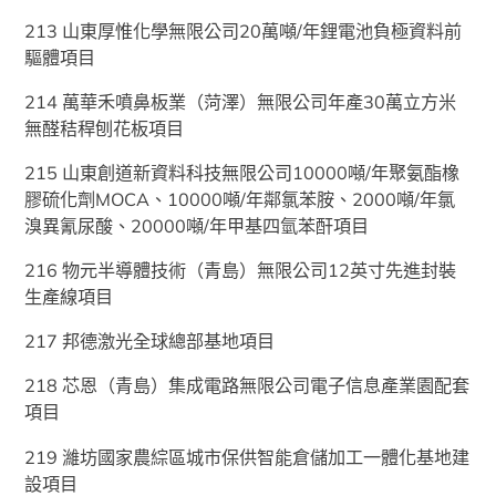
213 山東厚惟化學無限公司20萬噸/年鋰電池負極資料前
驅體項目
214 萬華禾噴鼻板業（菏澤）無限公司年產30萬立方米
無醛秸稈刨花板項目
215 山東創道新資料科技無限公司10000噸/年聚氨酯橡
膠硫化劑MOCA、10000噸/年鄰氯苯胺、2000噸/年氯
溴異氰尿酸、20000噸/年甲基四氫苯酐項目
216 物元半導體技術（青島）無限公司12英寸先進封裝
生產線項目
217 邦德激光全球總部基地項目
218 芯恩（青島）集成電路無限公司電子信息產業園配套
項目
219 濰坊國家農綜區城市保供智能倉儲加工一體化基地建
設項目