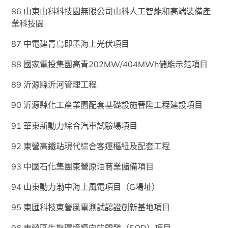
86 山東山科科技園無限公司山科人工智能和高端裝備產
業科技園
87 中電建青島即墨海上光伏項目
88 國家電投集團高青202MW/404MWh儲能示范項目
89 沂源縣沂河管理工程
90 沂源縣化工產業園配套基礎設施晉陞工程建設項目
91 華東新動力綜合汽車試驗場項目
92 東營高鐵站現代綜合客運樞紐及配套工程
93 中國石化集團東營原油商業儲備項目
94 山東動力渤中海上風電項目（G場址）
95 東匯科技東營風電測試認證創新基地項目
96 東營區生態環境導向的開發（EOD）項目