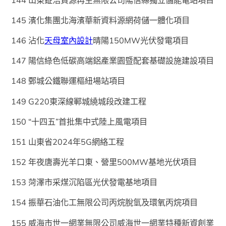
145 濱化集團北海濱華新資料源網荷儲一體化項目
146 沾化
天母室內設計
晴陽150MW光伏發電項目
147 陽信綠色低碳高端鋁產業園暨配套基礎設施建設項目
148 鄄城公鐵聯運樞紐場站項目
149 G220東深線鄆城繞城段改建工程
150 “十四五”首批集中式陸上風電項目
151 山東省2024年5G網絡工程
152 年夜唐壽光羊口東、營里500MW基地光伏項目
153 菏澤市采煤沉陷區光伏發電基地項目
154 振華石油化工無限公司丙烷脫氫及環氧丙烷項目
155 威海市世一網業無限公司威海世一網業特種新資創業