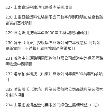
227 山東嬴城飛龍現代醫藥產業園項目
228 山東亞新塑料包裝無限公司數字印刷聰明包裝產教融
會實訓基地項目
229 濟南匯川技術年產6000臺工程型變頻器項目
230 蘇泰（山東）控股集團無限公司中年夜慧科·高端金
屬新資料（不銹鋼）聰明物聯產業鏈項目
231 威海中外運聰明國際物流無限公司威海中外運國際聰
明物流中間項目
232 港華軸承科技（山東）無限公司年產500萬套軸承項
目
233 濰柴雷沃（濰坊）農業裝備無限公司高端農業裝備智
能制造項目
234 山東肥城海晶鹽化無限公司綠色生態精制鹽（II期）