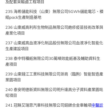
及配套采輸鹵工程項目
235 海希儲能科技（山東）無限公司5GWh儲能電芯、模
組pack生產制造基地
236 山東威高利彤生物制品無限公司皰疹疫苗技術改革與
產業化項目
237 山東威高血液凈化制品股份無限公司血液凈化智能化
生產建設項目
238 泰中特種紙無限公司30萬噸效能紙基及輔助資料生
產項目
239 山東錢江工業科技無限公司浙商（臨朐）智能智造產
業園項目
240 泰安明德新資料無限公司明升達高分子資料產業園吡
啶項目
241 冠縣艾瑞思汽車科技無限公司鋁鎂合金車輪項
中醫診