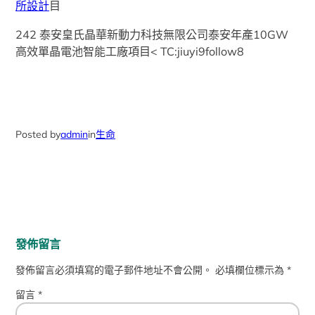
所設計
目
242 泰安皇氏晶華新動力科技無限公司泰安年產10GW
高效單晶電池智能工廠項目< TC:jiuyi9follow8
Posted by
admin
in
生命
發佈留言
發佈留言必須填寫的電子郵件地址不會公開。
必填欄位標示為
*
留言
*