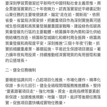
要深刻學習貫徹習近平新時代中國特點社會主義思惟，周
全貫徹落實黨的二十年夜精力，認真落實習近平總書記對
山東任務的主要唆使請求，錨定“走在前、開新局”，依照
省委、省當局決策安排，把嚴重項目作為深刻實施黃河道
域生態保護和高質量發展嚴重國家戰略、建設綠色低碳高
質量發展先行區的主要載體，統籌擴年夜內需和深化供給
側結構性改造，統籌新型城鎮化和鄉村周全振興，統籌高
質量發展和高程度平安，深刻推進“三個十年夜”行動，抓
實抓細嚴重產業、基礎設施、平易近生保證項目建設，著
力擴年夜有用投資，持續推動經濟實現質的有用晉陞和量
的公道增長。
二、健全任務機制
要親密協調共同，凸起項目化推進、市場化運作、精準化
保證、多元化招引，健全全過程閉環服務推進體系。堅持
“要素跟著項目走”，強化地盤、資金、能耗指標等要素創
新保證，加速推進規劃、地盤、環評、能評等後期任務落
實，促進項目盡快構成實物任務量。