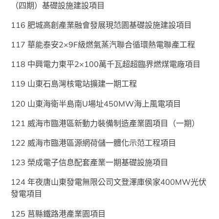
（四期）基礎設施建設項目
116 肥城高創產業融會發展現范園基礎設施建設項目
117 華能泰安2×9F級燃氣蒸汽聯合循環熱電聯產工程
118 中興電力東平2×100萬千瓦超超臨界燃煤電廠項目
119 山東石島灣核電站擴建一期工程
120 山東海衛半島南U場址450MW海上風電項目
121 威海市臨港區新動力裝備制造產業園項目（一期）
122 威海市臨港區源網荷儲一體化示范工程項目
123 榮成電子信息配套產業一期基礎設施項目
124 年夜唐山東發電無限公司文登澤庫侯家400MW光伏
發電項目
125 莒縣鐵路港產業園項目