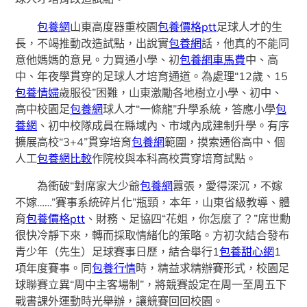
包養網
山東高度器重校園
包養價格ptt
足球人才的生
長，不竭推動改造試點，出說實
包養網
話，他真的不能同
意他媽媽的意見。力買通小學、初
包養網車馬費
中、高
中、年夜學貫穿的足球人才培育通道。為處理“12歲、15
包養情婦
歲服役”困難，山東激勵各地樹立小學、初中、
高中校園足
包養網
球人才“一條龍”升學系統，答應小學
包
養網
、初中校隊成員在縣域內、市域內成建制升學。有序
擴展高校“3+4”貫穿培育
包養網
範圍，摸索通俗高中、個
人工
包養網比較
作院校與本科高校貫穿培育試點。
為衝破“對席家大少爺
包養網
囂張，愛得深沉，不嫁
不嫁……”賽事系統碎片化”瓶頸，本年，山東省級教導、體
育
包養價格ptt
、財務、足協四“花姐，你怎麼了？”席世勳
很快冷靜下來，轉而採取情緒化的策略。方初次結合發布
青少年（先生）足球賽事日歷，結合舉行1
包養甜心網
1
項年度賽事。同
包養行情
時，精益求精辦賽形式，校園足
球聯賽立異“周中主客場制”，將競賽設定在周一至周五下
戰書課外運動時光舉辦，讓競賽回回校園。