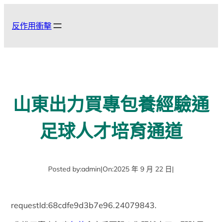
跳
至
反作用衝擊
主
要
內
容
山東出力買專包養經驗通
足球人才培育通道
Posted by:
admin
|
On:
2025 年 9 月 22 日
|
requestId:68cdfe9d3b7e96.24079843.