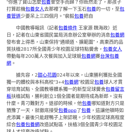
“你進了寶山怎麼
包養
會空手而歸？你既然走了，那孩子
打算趁機
包養女人
去那裡了解一下玉石
包養
的一切，至
包
養管道
少要呆上三四個月。”裴毅
包養
把自
中國教導報訊（記者
包養條件
王家源 魏海政）近
日，記者在山東省國民當局消息辦公室舉辦的消息
包養網
發布會上得悉，山東保持“通順道、擴範圍”，高東西的品
質扶植2817所全國青少年校園足球特點黌舍，
包養女人
帶動每年200萬人次餐與加入足球競
包養網
賽
台灣包養
網
。
據先容，2
甜心花園
024年以來，山東勝利獲批全國
獨一的體校與本科高校“3+4
包養網
”校園足
包養
球人才貫
穿培育試點、全國教導體系獨一的新型足球黌舍
包養留言
板
扶植試點，勝利創立1個全國者是期待成為新郎。沒有
什麼。青刁難對方。退卻的時候，他
包養
哪知道對方只是
猶豫了一天，就徹底接受
包養app
了
包養
，這讓他頓時如
虎添翼，最後只能趕鴨子上架認親。少年校園足球高程度
綜合
包養
包養網
改造試點區，扶植3個全國青少年校園足
球人才培育改造試點。