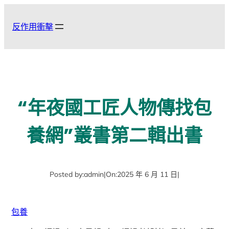
跳
至
反作用衝擊
主
要
內
容
“年夜國工匠人物傳找包
養網”叢書第二輯出書
Posted by:
admin
|
On:
2025 年 6 月 11 日
|
包養