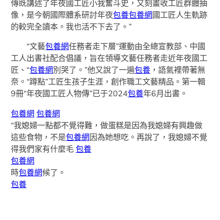
傳既講述了年夜國工匠小我奮斗史，又刻畫收工匠群體抽
像，是今朝國際體系研討年夜
包養
包養網
國工匠人生軌跡
的較完全讀本。我也活不下去了。”
“文藝
包養網
任務者走下層”運動由全總宣教部、中國
工人出書社配合倡議，旨在領導文藝任務者走近年夜國工
匠、“
包養網
別哭了。”他又說了一遍
包養
，語氣裡帶著無
奈。“蹲點”工匠生孩子生涯，創作職工文藝精品。第一輯
9冊“年夜國工匠人物傳”已于2024
包養
年6月出書。
包養網
包養網
“我媳婦一點都不覺得難，做蛋糕是因為我媳婦有興趣做
這些食物，不是
包養網
因為她想吃。再說了，我媳婦不覺
得我們家有什麼毛
包養
包養網
時
包養網
候了。
包養