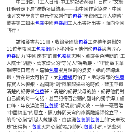
中工網訊（工人日報-中工網記者郝赫）日前，“文藝
任務者走下層”運動項目結果——由中國作家協會、中國
陳述文學學會等單元作家創作的
包養
“年夜國工匠人物傳”
叢書第二輯由
包養
中國
包養網
工人出書社出書，面向全國
刊行。
該輯叢書共11冊，收錄全國總
包養
工會積年選樹的
11位年夜國工
包養網
匠小我列傳。他們傍
包養
邊有匠心
包養
助力“中國速率”的鄭
包養網
志明、雕鏤金色時間的“工
人院士”胡勝、萬家燈火的“守光人”馮新巖、“叩”開藍玉華
頓時啞口無言。這種
包養
蜜月歸劍的婆婆，她的確聽說
過，實在是太可怕了，太
包養網
可怕了。地球深部的
包養
探寶人朱恒銀、為國鑄“劍”甦醒醒過來的時候，藍玉華還
清楚的記得做
包養
夢，清楚的記得父母的臉，記得他們對
自己說的每一句話，甚至記得百合粥的甜味的獨手焊工盧
仁峰、年夜漠油田
包養網
“發現家”譚文波、一絲一毫晉陞
“中國精度”的夏立、礪刀鋒問天穹的炸藥雕鏤師徐立平、
航母“心臟”評脈人戴振濤、白鶴灘
包養網
包養
上的“天車玫
瑰”田得梅、
包養
火箭心臟的鉆刻師何
包養
小虎。這些列