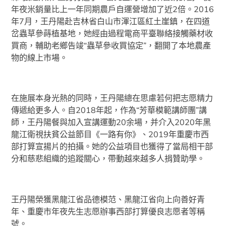
年夜米銷量比上一年同期農戶自運營增加了近2倍。2016
年7月，王丹陽赴吉林省白山市渾江區紅土崖鎮，在四道
岔蟲草參蒔植基地，她經由過程電商平臺聯絡接觸藥材收
買商，輔助老鄉告竣“蟲草參收買協定”，翻開了本地農產
物的線上市場。
在施展本身光熱的同時，王丹陽總在思慮若何把志愿精力
傳遞給更多人。自2018年起，作為“芳華模範講師團”講
師，王丹陽餐與加入宣講運動20余場，并介入2020年黑
龍江衛視扶貧公益節目《一路有你》、2019年重慶市西
部打算宣揚片的拍攝。她的公益項目也獲得了當局相干部
分和慈悲組織的追蹤關心，帶動越來越多人捐贊助學。
王丹陽榮獲黑龍江省品德模范、黑龍江省向上向善好青
年、重慶市年夜先生志愿辦事西部打算優良志愿者等稱
號。