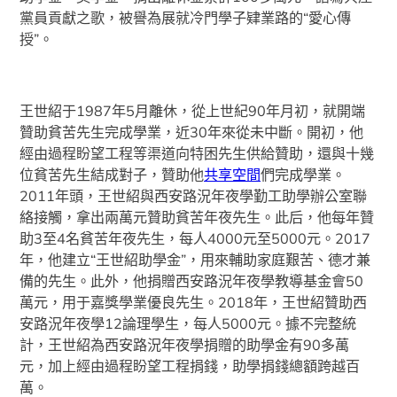
黨員貢獻之歌，被譽為展就冷門學子肄業路的“愛心傳
授”。
王世紹于1987年5月離休，從上世紀90年月初，就開端
贊助貧苦先生完成學業，近30年來從未中斷。開初，他
經由過程盼望工程等渠道向特困先生供給贊助，還與十幾
位貧苦先生結成對子，贊助他
共享空間
們完成學業。
2011年頭，王世紹與西安路況年夜學勤工助學辦公室聯
絡接觸，拿出兩萬元贊助貧苦年夜先生。此后，他每年贊
助3至4名貧苦年夜先生，每人4000元至5000元。2017
年，他建立“王世紹助學金”，用來輔助家庭艱苦、德才兼
備的先生。此外，他捐贈西安路況年夜學教導基金會50
萬元，用于嘉獎學業優良先生。2018年，王世紹贊助西
安路況年夜學12論理學生，每人5000元。據不完整統
計，王世紹為西安路況年夜學捐贈的助學金有90多萬
元，加上經由過程盼望工程捐錢，助學捐錢總額跨越百
萬。