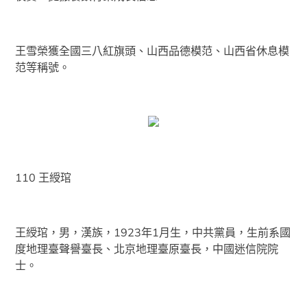
王雪榮獲全國三八紅旗頭、山西品德模范、山西省休息模
范等稱號。
110 王綬琯
王綬琯，男，漢族，1923年1月生，中共黨員，生前系國
度地理臺聲譽臺長、北京地理臺原臺長，中國迷信院院
士。