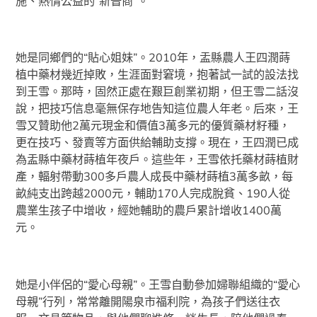
施、熱情公益的“新晉商”。
她是同鄉們的“貼心姐妹”。2010年，盂縣農人王四潤蒔
植中藥材幾近掉敗，生涯面對窘境，抱著試一試的設法找
到王雪。那時，固然正處在艱巨創業初期，但王雪二話沒
說，把技巧信息毫無保存地告知這位農人年老。后來，王
雪又贊助他2萬元現金和價值3萬多元的優質藥材籽種，
更在技巧、發賣等方面供給輔助支撐。現在，王四潤已成
為盂縣中藥材蒔植年夜戶。這些年，王雪依托藥材蒔植財
產，輻射帶動300多戶農人成長中藥材蒔植3萬多畝，每
畝純支出跨越2000元，輔助170人完成脫貧、190人從
農業生孩子中增收，經她輔助的農戶累計增收1400萬
元。
她是小伴侶的“愛心母親”。王雪自動參加婦聯組織的“愛心
母親”行列，常常離開陽泉市福利院，為孩子們送往衣