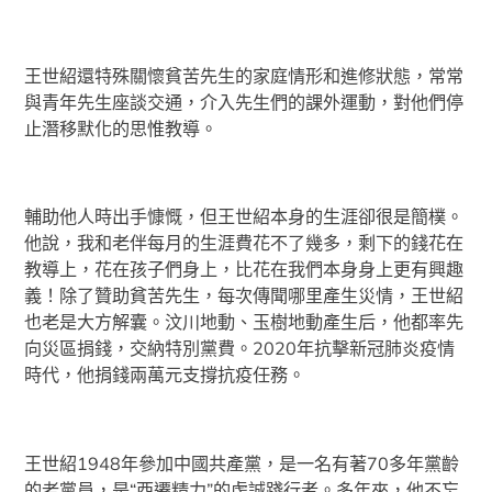
王世紹還特殊關懷貧苦先生的家庭情形和進修狀態，常常
與青年先生座談交通，介入先生們的課外運動，對他們停
止潛移默化的思惟教導。
輔助他人時出手慷慨，但王世紹本身的生涯卻很是簡樸。
他說，我和老伴每月的生涯費花不了幾多，剩下的錢花在
教導上，花在孩子們身上，比花在我們本身身上更有興趣
義！除了贊助貧苦先生，每次傳聞哪里產生災情，王世紹
也老是大方解囊。汶川地動、玉樹地動產生后，他都率先
向災區捐錢，交納特別黨費。2020年抗擊新冠肺炎疫情
時代，他捐錢兩萬元支撐抗疫任務。
王世紹1948年參加中國共產黨，是一名有著70多年黨齡
的老黨員，是“西遷精力”的虔誠踐行者。多年來，他不忘