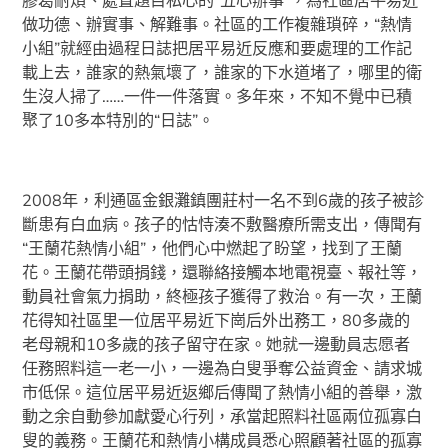
膠葛耐煩、處置題目私心的“五心辦事”，為社區居平易近
做功德、辦實事、解難事。社區的工作複雜瑣碎，“熱情
小組”就經由過程日誌把居平易近反應和要處理的工作記
載上去，誰家的熱氣壞了，誰家的下水道堵了，哪里的衛
生沒人掃了……一件一件落實。多年來，不知不覺中已積
聚了10多本特別的“日誌”。
2008年，利通區金銀灘鎮團莊村一名不到6歲的孩子被診
斷患有白血病。孩子的怙恃湊不敷醫療所需支出，傳聞有
“王蘭花熱情小組”，他們心中燃起了盼望，找到了王蘭
花。王蘭花帶頭捐錢，還聯絡接觸本地電視臺、報社等，
動員社會氣力捐助，終極孩子獲得了救治。有一次，王蘭
花得知社區里一位居平易近下崗后外出務工，80多歲的
老母親和10多歲的孩子留守在家。她就一邊動員志愿者
任務照料這一老一小，一邊為白叟爭奪公益資金、請求城
市低保。這位居平易近返鄉后傳聞了熱情小組的善舉，激
動之余自動參加獻愛心行列，承當起照料社區兩位孤寡白
叟的義務。王蘭花和熱情小構成員悉心照顧著社區的孤寡