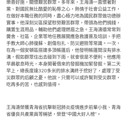
樂善好施，關懷艱苦群眾。多年來，王海濤一直懷著對
黨、對國民無比酷愛的恥辱之心，熱情于社會公益工作，
在做好本職任務的同時，盡心極力地為國民群眾做功德辦
實事。他深刻災區探望慰勞艱苦群眾，帶頭為他們捐錢，
購置生涯用品，輔助他們處理燃眉之急。王海濤還常常到
黌舍、社區、企業等地任務展開應急救護普及培訓，手把
手教大師心肺復蘇、創傷包扎、防災避險等常識。一次，
在為一個安頓區搭建多頂帳篷后，他發明帳篷間沒有排水
溝，假如群眾住出去碰到下雨，就會很是不便利。他應用
早晨歇息時光，本身開著借來的發掘機加緊發掘。第二天
早上，總長度達320多米的排水溝終于挖好了，處理了受
災群眾的后顧之憂。他說，只需可以或許幫到受災群眾，
吃再多的苦，也感到值得。
王海濤榮獲青海省抗擊新冠肺炎疫情進步前輩小我、青海
省優良共產黨員等稱號，榮登“中國大好人榜”。