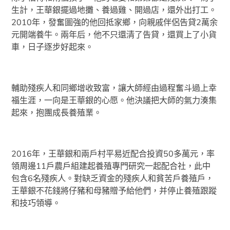
生計，王華銀擺過地攤、養過雞、開過店，還外出打工。
2010年，發奮圖強的他回抵家鄉，向親戚伴侶告貸2萬余
元開端養牛。兩年后，他不只還清了告貸，還買上了小貨
車，日子逐步好起來。
輔助殘疾人和同鄉增收致富，讓大師經由過程奮斗過上幸
福生涯，一向是王華銀的心愿。他決議把大師的氣力湊集
起來，抱團成長養殖業。
2016年，王華銀和兩戶村平易近配合投資50多萬元，率
領周邊11戶農戶組建起養殖專門研究一起配合社，此中
包含6名殘疾人。對缺乏資金的殘疾人和貧苦戶養殖戶，
王華銀不花錢將仔豬和母豬贈予給他們，并停止養殖跟蹤
和技巧領導。