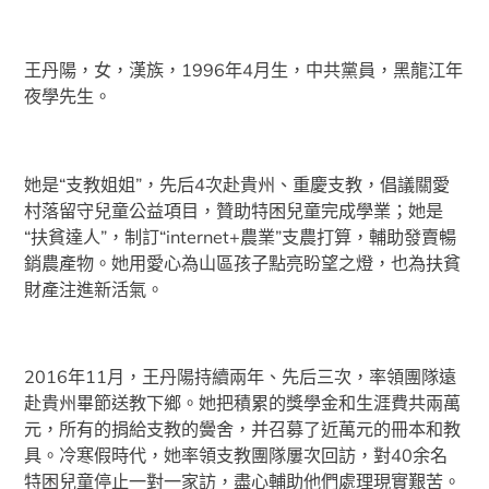
王丹陽，女，漢族，1996年4月生，中共黨員，黑龍江年
夜學先生。
她是“支教姐姐”，先后4次赴貴州、重慶支教，倡議關愛
村落留守兒童公益項目，贊助特困兒童完成學業；她是
“扶貧達人”，制訂“internet+農業”支農打算，輔助發賣暢
銷農產物。她用愛心為山區孩子點亮盼望之燈，也為扶貧
財產注進新活氣。
2016年11月，王丹陽持續兩年、先后三次，率領團隊遠
赴貴州畢節送教下鄉。她把積累的獎學金和生涯費共兩萬
元，所有的捐給支教的黌舍，并召募了近萬元的冊本和教
具。冷寒假時代，她率領支教團隊屢次回訪，對40余名
特困兒童停止一對一家訪，盡心輔助他們處理現實艱苦。