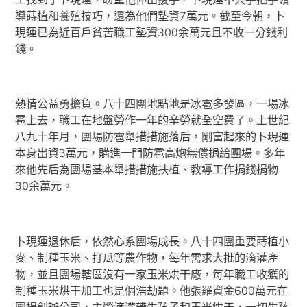
導蒔植和養殖技巧，還為他們墊資7萬元。截至今朝，卜
現運已為近百戶貧苦職工墊資300余萬元且不收一分錢利
錢。
熱情公益勇擔負。八十四團地點地是冰雹多發區，一場冰
雹上去，職工在地盤勞作一年的辛勞就全空費了。上世紀
八九十年月，團場防雹舉措措施落后，剛富起來的卜現運
本身出資3萬元，購進一門防雹高炮無償捐給團場。多年
來他先后為團場基本舉措措施扶植、教導工作捐錢捐物
30余萬元。
卜現運退休后，依然心系團場成長。八十四團重要蒔植小
麥、制種玉米、打瓜等農作物，每年需求大批的滴灌產
物，並且團場轄區沒有一家玉米烘干廠，每年職工收獲的
制種玉米烘干加工也是個浩劫題。他張羅資金600萬元在
團場創辦公司，主營滴灌帶生孩子和玉米烘干，一切生孩