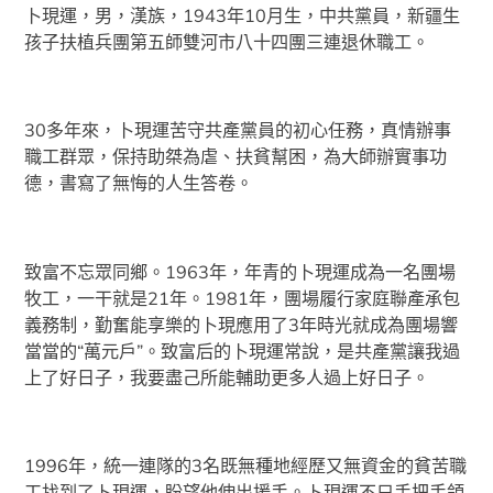
卜現運，男，漢族，1943年10月生，中共黨員，新疆生
孩子扶植兵團第五師雙河市八十四團三連退休職工。
30多年來，卜現運苦守共產黨員的初心任務，真情辦事
職工群眾，保持助桀為虐、扶貧幫困，為大師辦實事功
德，書寫了無悔的人生答卷。
致富不忘眾同鄉。1963年，年青的卜現運成為一名團場
牧工，一干就是21年。1981年，團場履行家庭聯產承包
義務制，勤奮能享樂的卜現應用了3年時光就成為團場響
當當的“萬元戶”。致富后的卜現運常說，是共產黨讓我過
上了好日子，我要盡己所能輔助更多人過上好日子。
1996年，統一連隊的3名既無種地經歷又無資金的貧苦職
工找到了卜現運，盼望他伸出援手。卜現運不只手把手領