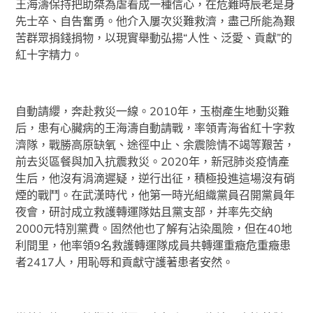
王海濤保持把助桀為虐看成一種信心，在危難時辰老是身
先士卒、自告奮勇。他介入屢次災難救濟，盡己所能為艱
苦群眾捐錢捐物，以現實舉動弘揚“人性、泛愛、貢獻”的
紅十字精力。
自動請纓，奔赴救災一線。2010年，玉樹產生地動災難
后，患有心臟病的王海濤自動請戰，率領青海省紅十字救
濟隊，戰勝高原缺氧、途徑中止、余震險情不竭等艱苦，
前去災區餐與加入抗震救災。2020年，新冠肺炎疫情產
生后，他沒有涓滴遲疑，逆行出征，積極投進這場沒有硝
煙的戰鬥。在武漢時代，他第一時光組織黨員召開黨員年
夜會，研討成立救護轉運隊姑且黨支部，并率先交納
2000元特別黨費。固然他也了解有沾染風險，但在40地
利間里，他率領9名救護轉運隊成員共轉運重癥危重癥患
者2417人，用恥辱和貢獻守護著患者安然。