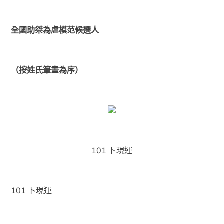
全國助桀為虐模范候選人
（按姓氏筆畫為序）
101 卜現運
101 卜現運