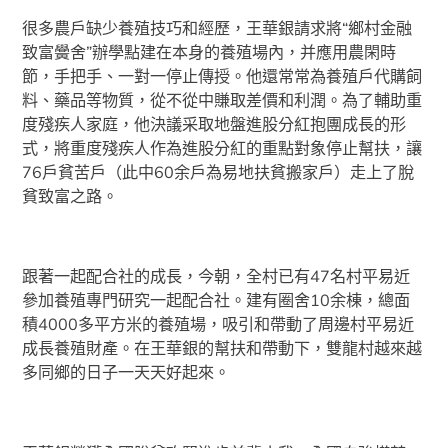
很多農戶缺少養殖技巧和經歷，王華銀請求將“鄉村金融
致富黌舍”辦學點建在本身的養殖場內，并應用農閑時
節，手把手、一對一停止傳授。他還常常為養殖戶代購飼
料、藥品等物質，從不從中賺取差價和利潤。為了輔助重
度殘疾人家庭，他決議采取地盤進股分紅抱團成長的形
式，將重度殘疾人作為進股分紅的重點對象停止幫扶，讓
76戶貧苦戶（此中60余戶為易地扶貧搬家戶）走上了脫
貧致富之路。
跟著一起配合社的成長，今朝，全村已有47名村平易近
參加養殖專門研究一起配合社。建有圈舍10余棟，總面
積4000多平方米的養殖場，吸引和帶動了周邊村平易近
成長養殖財產。在王華銀的幫扶和帶動下，雙龍村越來越
多同鄉的日子一天天好起來。