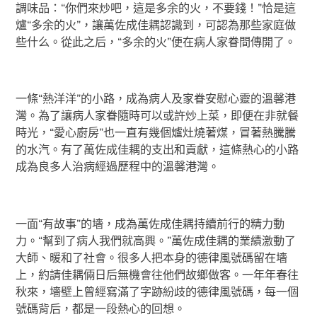
調味品：“你們來炒吧，這是多余的火，不要錢！”恰是這
爐“多余的火”，讓萬佐成佳耦認識到，可認為那些家庭做
些什么。從此之后，“多余的火”便在病人家眷間傳開了。
一條“熱洋洋”的小路，成為病人及家眷安慰心靈的溫馨港
灣。為了讓病人家眷隨時可以或許炒上菜，即便在非就餐
時光，“愛心廚房”也一直有幾個爐灶燒著煤，冒著熱騰騰
的水汽。有了萬佐成佳耦的支出和貢獻，這條熱心的小路
成為良多人治病經過歷程中的溫馨港灣。
一面“有故事”的墻，成為萬佐成佳耦持續前行的精力動
力。“幫到了病人我們就高興。”萬佐成佳耦的業績激動了
大師、暖和了社會。很多人把本身的德律風號碼留在墻
上，約請佳耦倆日后無機會往他們故鄉做客。一年年春往
秋來，墻壁上曾經寫滿了字跡紛歧的德律風號碼，每一個
號碼背后，都是一段熱心的回想。