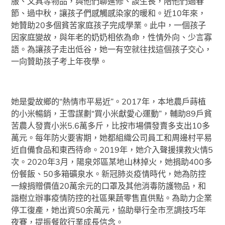
服、文具等物品，與他們聊進修、談生長，陪他們過春
節、過中秋，讓孩子們感觸感染家的暖和。近10年來，
她贊助20多個貧苦家庭孩子完成學業。此中，一個孩子
因家庭變故，與年老的奶奶相依為命，性情外向、少言寡
語。為讓孩子走出低谷，她一有空就往找這個孩子交心，
一向贊助孩子考上年夜學。
她是愛故鄉的“熱情市平易近”。2017年，本地農戶蒔植
的小米暢銷，王雪謀劃“買小米獻愛心運動”，輔助89戶貧
苦農人發賣小米5.6萬多斤，比按市場價發賣多支出10多
萬元。每年防火要害期，她都組織公司員工和周邊村平易
近自備食品和東西待命。2019年，她介入聲援撲救火情5
次。2020年3月，陽泉郊區某地山林掉火，她捐助400多
份餐飯、50多箱礦泉水。新冠肺炎疫情時代，她為防控
一線捐贈價值20萬余元的口罩及其他消毒防護物品，和
諧樹立辦事疫情防控的社區果蔬零售直供點。為助力企業
停工復產，她出資50余萬元，協助舉行全市烹調技巧年
夜賽，提振餐飲行業成長信念。