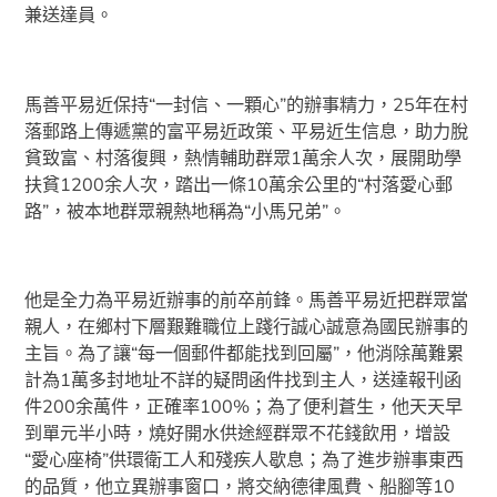
兼送達員。
馬善平易近保持“一封信、一顆心”的辦事精力，25年在村
落郵路上傳遞黨的富平易近政策、平易近生信息，助力脫
貧致富、村落復興，熱情輔助群眾1萬余人次，展開助學
扶貧1200余人次，踏出一條10萬余公里的“村落愛心郵
路”，被本地群眾親熱地稱為“小馬兄弟”。
他是全力為平易近辦事的前卒前鋒。馬善平易近把群眾當
親人，在鄉村下層艱難職位上踐行誠心誠意為國民辦事的
主旨。為了讓“每一個郵件都能找到回屬”，他消除萬難累
計為1萬多封地址不詳的疑問函件找到主人，送達報刊函
件200余萬件，正確率100%；為了便利蒼生，他天天早
到單元半小時，燒好開水供途經群眾不花錢飲用，增設
“愛心座椅”供環衛工人和殘疾人歇息；為了進步辦事東西
的品質，他立異辦事窗口，將交納德律風費、船腳等10