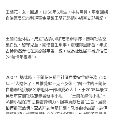
王蘭花，女，回族，1950年6月生，中共黨員，寧夏回族
自治區吳忠市利通區金星鎮王蘭花熱情小組黨支部書記。
王蘭花退休后，成立“熱情小組”志愿辦事隊，照料社區空
巢白叟、留守兒童，關懷蒼生瑣事，處理鄰里膠葛，年逾
古稀仍然奔忙在志愿辦事第一線，成為社區居平易近信任
的“熱情年夜媽”。
2004年退休時，王蘭花在裕西社區居委會曾經任務了20
年。“人退休了，思惟覺醒不克不及休。”閑不住的王蘭花
自動聯絡接觸6名離退休干部和愛心人士，于2005年景立
吳忠市首個社區志愿者辦事小組——“王蘭花熱情小組”。
熱情小組保持“弘揚雷鋒精力、辦事貢獻社會”主旨，展開
招待群眾熱情、查詢拜訪清楚仔細、教導勸導誠懇、調停