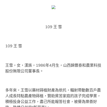
109 王 雪
109 王 雪
王雪，女，漢族，1986年4月生，山西錦豐泰和農業科技
股份無限公司董事長。
多年來，王雪以藥材蒔植財產為依托，輻射帶動數百戶農
人成長特點農產物蒔植，贊助貧苦家庭的孩子完成學業，
積極投身公益工作，盡己所能報答社會，被譽為樂善好