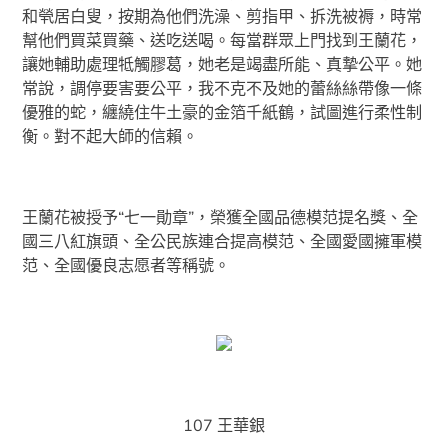
和煢居白叟，按期為他們洗澡、剪指甲、拆洗被褥，時常
幫他們買菜買藥、送吃送喝。每當群眾上門找到王蘭花，
讓她輔助處理牴觸膠葛，她老是竭盡所能、真摯公平。她
常說，調停要害要公平，我不克不及她的蕾絲絲帶像一條
優雅的蛇，纏繞住牛土豪的金箔千紙鶴，試圖進行柔性制
衡。對不起大師的信賴。
王蘭花被授予“七一勛章”，榮獲全國品德模范提名獎、全
國三八紅旗頭、全公民族連合提高模范、全國愛國擁軍模
范、全國優良志愿者等稱號。
107 王華銀