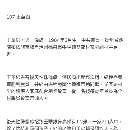
107 王華銀
王華銀，男，漢族，1984年5月生，中共黨員，貴州省黔
南布依族苗族自治州福泉市牛場鎮雙龍村茶園組村平易
近。
王華銀患有後天性侏儒癥，深居簡出歷經坎坷，終極靠養
殖勝利脫貧，并經由過程範圍化養殖帶動同鄉，尤其是村
里的殘疾人家庭配合創業致富，從一名殘疾青年景長為全
村脫貧致富帶頭人。
後天性侏儒癥招致王華銀身高僅有1.2米，一家7口人中，
除了怙恃和兩個孩子，他的老婆和弟弟都是殘疾人。為了