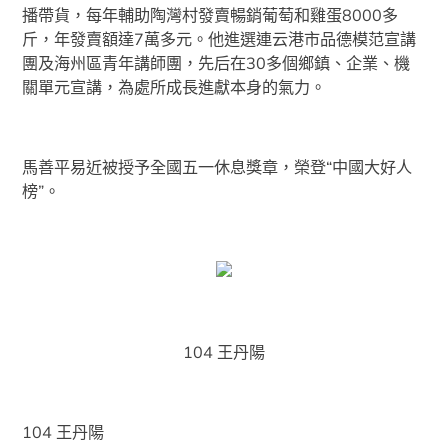
播帶貨，每年輔助陶灣村發賣暢銷葡萄和雞蛋8000多
斤，年發賣額達7萬多元。他進選連云港市品德模范宣講
團及海州區青年講師團，先后在30多個鄉鎮、企業、機
關單元宣講，為處所成長進獻本身的氣力。
馬善平易近被授予全國五一休息獎章，榮登“中國大好人
榜”。
104 王丹陽
104 王丹陽