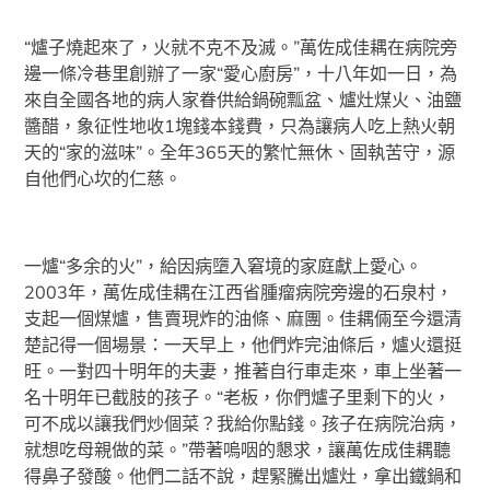
“爐子燒起來了，火就不克不及滅。”萬佐成佳耦在病院旁
邊一條冷巷里創辦了一家“愛心廚房”，十八年如一日，為
來自全國各地的病人家眷供給鍋碗瓢盆、爐灶煤火、油鹽
醬醋，象征性地收1塊錢本錢費，只為讓病人吃上熱火朝
天的“家的滋味”。全年365天的繁忙無休、固執苦守，源
自他們心坎的仁慈。
一爐“多余的火”，給因病墮入窘境的家庭獻上愛心。
2003年，萬佐成佳耦在江西省腫瘤病院旁邊的石泉村，
支起一個煤爐，售賣現炸的油條、麻團。佳耦倆至今還清
楚記得一個場景：一天早上，他們炸完油條后，爐火還挺
旺。一對四十明年的夫妻，推著自行車走來，車上坐著一
名十明年已截肢的孩子。“老板，你們爐子里剩下的火，
可不成以讓我們炒個菜？我給你點錢。孩子在病院治病，
就想吃母親做的菜。”帶著嗚咽的懇求，讓萬佐成佳耦聽
得鼻子發酸。他們二話不說，趕緊騰出爐灶，拿出鐵鍋和