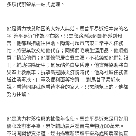
多項代辦營業一站式處理。
他是努力扶貧助困的大好人典范。馬善平易近把本身的名
字“善平易近”作為座右銘，只需郵路周邊同鄉們碰到艱
苦，他都想措施往相助。陶灣村超市店東日常平凡任務
忙，將營業款交給他代存；同鄉們毛病生涯用品，他順道
買了捎給他們；他關懷煢居白叟生涯，不花錢給他們訂報
刊，輔助掃除衛生；氣象酷熱白叟昏迷，他實時協助將白
叟奉上救護車；抗擊新冠肺炎疫情時代，他為社區任務者
送往消毒液、口罩及便利面等物質……對馬善平易近來
說，看待同鄉就像看待本身的家人，只需能幫上的，他都
努力往幫。
他是助力村落復興的抽像年夜使。馬善平易近充足用好用
優郵政辦事平臺，累計輔助農戶發賣農產物近80萬元。
不竭開闢發賣渠道，經由過程新媒體平臺為處所農產物直