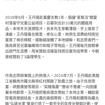
2018年8月，王丹陽赴重慶支教1年，倡議“星幫涪”關愛
村落留守兒童公益項目，召募到合計10萬元的體裁用
品。本地冬天濕潤陰冷，良多先生穿戴薄弱，手上還長了
凍瘡。王丹陽看在眼里、疼在心里，她用生涯費給特困兒
童買了棉衣棉鞋，還聯絡接觸了本地婦聯，和志愿者們一
路為貧苦兒童編織領巾和帽子等物品。王丹陽每月按期拿
出部門生涯費，用來贊助涪陵區特困兒童完成學業，今朝
曾經贊助了3論理學生。
作為志愿辦事路上的熱情人，2015年7月，王丹陽赴黑龍
江省鶴崗市蘿北縣常紅村開啟了助農之旅。由于信息閉
塞、疏散運營等題目，“菜賤傷農”“豐收不豐產”一向困擾
著本地群眾。王丹陽把電商理念帶給了本地企業，輔助晉
陞電商營銷技能。支農的兩個寒假，王丹陽和團隊為蘿北
縣“弘遠米業”量身打造了一套完全的年夜米營銷計劃，使