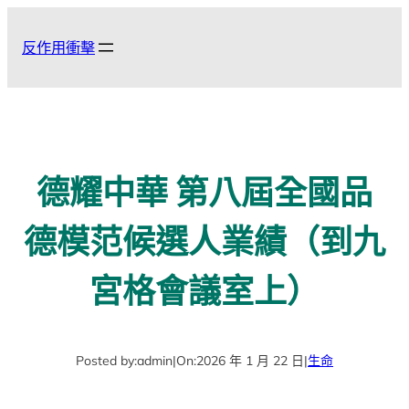
跳
至
反作用衝擊
主
要
內
容
德耀中華 第八屆全國品
德模范候選人業績（到九
宮格會議室上）
Posted by:
admin
|
On:
2026 年 1 月 22 日
|
生命