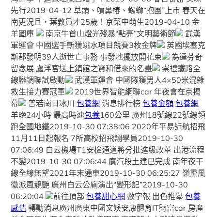
先行2019-04-12 草頭、噴鼻椿、螺螄“抱團”上市 春天在
南更況且，葉教員才25歲！京菜中萌生2019-04-10 金
羊圖庫
南京牛首山燈光殘暴“點亮”文明藝術節
武漢
軍運會 中國選手斬獲跳水項目競賽3枚金牌
英國埃塞克
斯郡發明39人逝世亡事務 事發地擺放開花束
為達芬奇
留念展 盧浮宮送上鎮館之寶和借來的名畫
崇禮鐵路全
線聯調聯試啟動
武漢軍運會 中國隊獲男人4×50米混雜
救生接力賽冠軍
2019世界智能網聯car 年夜會在京揭
幕
普若崗日冰川
包養網
消息排行榜
包養金額
包養網
羊晚24小時 最高時速
包養
160公里 廣州18號線22號線領
跑全國地鐵2019-10-30 07:38:06 2020年平易近航招飛
11月11日起報名 7所高校招飛翔學員2019-10-30
07:06:49 白云機場T1安檢通道將分批進級改革 出港流程
不變2019-10-30 07:06:44 廣汽段土建已完成 南年夜干
線全線無望2021年末通車2019-10-30 06:25:27 嶺熏風
徽派風競艷 廣州白云公廁演出“變形記”2019-10-30
06:20:04
前往頂部
包養甜心網
數字報 出色推舉
包養
感情
轉動消息廣州廣東中國文娛安康體育IT財富car 房產