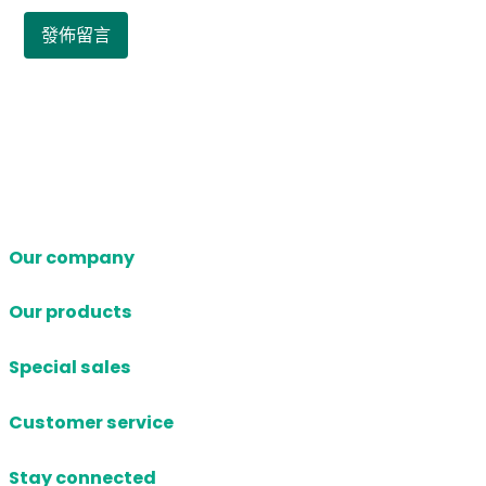
Our company
Our products
Special sales
Customer service
Stay connected