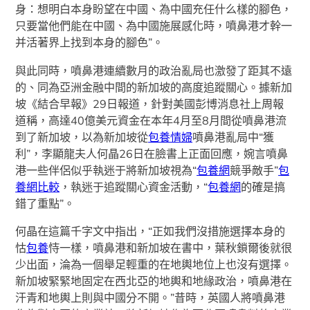
身：想明白本身盼望在中國、為中國充任什么樣的腳色，
只要當他們能在中國、為中國施展感化時，噴鼻港才幹一
并活著界上找到本身的腳色”。
與此同時，噴鼻港連續數月的政治亂局也激發了距其不遠
的、同為亞洲金融中間的新加坡的高度追蹤關心。據新加
坡《結合早報》29日報道，針對美國彭博消息社上周報
道稱，高達40億美元資金在本年4月至8月間從噴鼻港流
到了新加坡，以為新加坡從
包養情婦
噴鼻港亂局中“獲
利”，李顯龍夫人何晶26日在臉書上正面回應，婉言噴鼻
港一些伴侶似乎執迷于將新加坡視為“
包養網
競爭敵手”
包
養網比較
，執迷于追蹤關心資金活動，“
包養網
的確是搞
錯了重點”。
何晶在這篇千字文中指出，“正如我們沒措施選擇本身的
怙
包養
恃一樣，噴鼻港和新加坡在書中，葉秋鎖爾後就很
少出面，淪為一個舉足輕重的在地輿地位上也沒有選擇。
新加坡緊緊地固定在西北亞的地輿和地緣政治，噴鼻港在
汗青和地輿上則與中國分不開。”昔時，英國人將噴鼻港