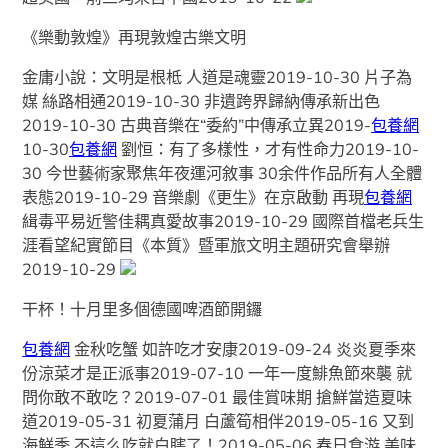
《樂動敦煌》再現敦煌古樂文明
金庸小說：文明是根柢 人道是魂靈2019-10-30 片子為
媒 絲路相通2019-10-30 非遺跨界歸納傳承新出色
2019-10-30 古典音樂在“委約”中傳承立異2019-
包養網
10-30
包養網
劉恒：有了多樣性，才有性命力2019-10-
30 今世藝術家聚焦年夜運河敘事 30余件作品所有人全體
表態2019-10-29 音樂劇《更生》在京啟動 再現
包養網
緝毒平易近警佳耦真愛故事2019-10-29 國際首檔老兵生
涯看望紀實節目《本質》暨軍旅文明主題研究會舉辦
2019-10-29
干杯！十月里多個德國啤酒節開鑼
包養網
金秋吃蟹 如許吃才安康2019-09-24 炎炎夏季來
份涼菜才是正派事2019-07-10 一年一度鯡魚節來襲 就
問你敢不敢吃？2019-07-01 最佳賞味期 搶鮮當造夏味
道2019-05-31 初夏蒲月 白蘆筍相伴2019-05-16 又到
海鮮季 不這么吃就白瞎了！2019-05-06 春日食游 美味