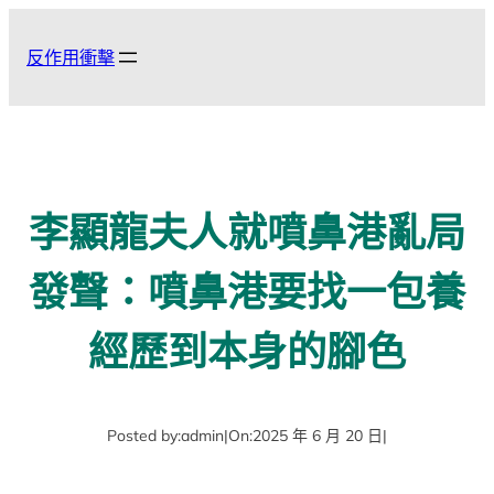
跳
至
反作用衝擊
主
要
內
容
李顯龍夫人就噴鼻港亂局
發聲：噴鼻港要找一包養
經歷到本身的腳色
Posted by:
admin
|
On:
2025 年 6 月 20 日
|