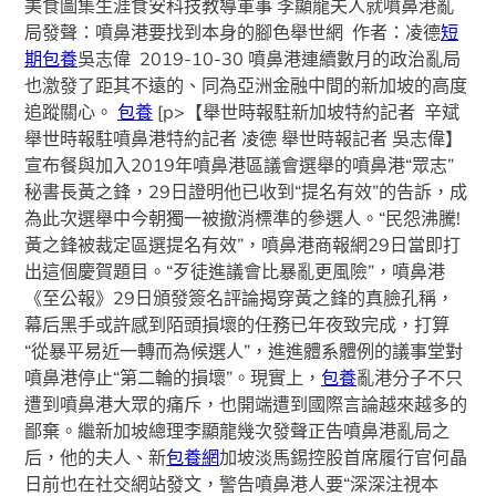
美食圖集生涯食安科技教導軍事 李顯龍夫人就噴鼻港亂
局發聲：噴鼻港要找到本身的腳色舉世網 作者：凌德
短
期包養
吳志偉 2019-10-30 噴鼻港連續數月的政治亂局
也激發了距其不遠的、同為亞洲金融中間的新加坡的高度
追蹤關心。
包養
[p>【舉世時報駐新加坡特約記者 辛斌
舉世時報駐噴鼻港特約記者 凌德 舉世時報記者 吳志偉】
宣布餐與加入2019年噴鼻港區議會選舉的噴鼻港“眾志”
秘書長黃之鋒，29日證明他已收到“提名有效”的告訴，成
為此次選舉中今朝獨一被撤消標準的參選人。“民怨沸騰!
黃之鋒被裁定區選提名有效”，噴鼻港商報網29日當即打
出這個慶賀題目。“歹徒進議會比暴亂更風險”，噴鼻港
《至公報》29日頒發簽名評論揭穿黃之鋒的真臉孔稱，
幕后黑手或許感到陌頭損壞的任務已年夜致完成，打算
“從暴平易近一轉而為候選人”，進進體系體例的議事堂對
噴鼻港停止“第二輪的損壞”。現實上，
包養
亂港分子不只
遭到噴鼻港大眾的痛斥，也開端遭到國際言論越來越多的
鄙棄。繼新加坡總理李顯龍幾次發聲正告噴鼻港亂局之
后，他的夫人、新
包養網
加坡淡馬錫控股首席履行官何晶
日前也在社交網站發文，警告噴鼻港人要“深深注視本