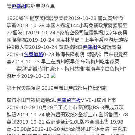
粵
包養網
味經典與立異
1920餐吧 暢享美國瓊漿美食2019-10-28 驚喜廣州“食”
驗室2019-10-28 本國人過境144小時免簽政策將擴展至
27個港口2019-10-24 9家航空公司陸續進場北京年夜興
國際機場2019-10-24 國度林草局：上半年叢林游玩游客
達9億人次2019-10-24 廣東掀起白
包養網
色游玩高潮
2019-1
包養價格
0-23 珠海長隆劇院《龍秀》帶來視覺盛
宴2019-10-23 早上在廣州嘆早茶 午時梅州吃客家菜
——喜迎“高鐵時期” 廣州、梅州共推“老廣粵享白色梅州”
游玩季2019-10-18
第七代天籟領跑 2019春風日產成都馬拉松開跑
廣汽本田首款純電動SU
包養留言板
V VE-1廣州上市
2019-10-29 10月29日正式上市 新寶駿RS-3完成五項
進級2019-10-24 廣汽豐田致炫X全新上市 全新售價7.78
萬起2019-10-21 ​亞洲龍全新2.0L版本全國出售 19.98
萬-23.98萬2019-10-20 蘇炳添講述田徑逐夢路 “尋覓未