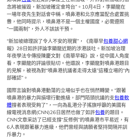
念將被摧毀，新加坡確定會垮台”。10月4日，李顯龍在
一場年夜先生對話會中稱，噴鼻港和北京應當配合處置挑
釁，他同時提示，噴鼻港不是一個主權國度，必需遵照
“一國兩制”，外人不該該干預。
“新加坡總理說了令人不安的現實”，《南華早
包養甜心網
報》28日如許評論李顯龍近期的涉港談吐。新加坡治理
年夜學法令傳授陳慶文對《南華早報》說，從中國人角度
看，李顯龍的評論很貼切。他還說，李顯龍對噴鼻港題目
的見解，被視為對“噴鼻港抗議者走得太遠”這種立場的“內
部確認”。
國際言論對噴鼻港動蕩的立場似乎也在悄然轉變。“跟著
噴鼻港的暴力與損壞行動進級，部門陌頭抗議的支
包養軟
體
撐者表現受夠了”，一向為亂港分子搖旗呼籲的美國有
線電視消息網(CNN)26日居然也做了如許
包養
的題目。
CNN文章采訪了已經支撐“反修例”的噴鼻港市平易近，有
6人表現跟著暴力進級，他們曾經與請願者堅持間隔并訓
斥暴力。