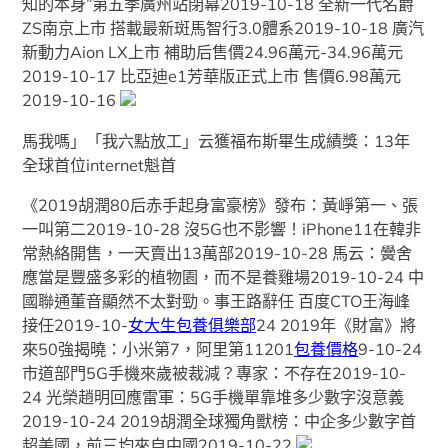
知的本身”第五季廣州站閉幕2019-10-18 全新一代名爵
ZS南京上市 搭載最新斑馬智行3.0體系2019-10-18 廣汽
新動力Aion LX上市 補助后售價24.96萬元-34.96萬元
2019-10-17 比亞迪e1芳華版正式上市 售價6.98萬元
2019-10-16
馬我嗎」「我六點放工」云獲福布斯畢生成績獎：13年
全球首位internet魁首
《2019胡潤80后赤手起身富豪榜》發布：黃崢第一、張
一叫第二2019-10-28 沒5G也不影響！iPhone11在韓非
常熱絡開售，一天賣出13萬部2019-10-28 馬云：黌舍
應當是豐盛多彩的植物園，而不是養雞場2019-10-24 中
國聯通董音顯然不太對勁。事王路辭任 百度CTO王海峰
接任2019-10-
女大生包養俱樂部
24 2019年《財富》將
來50強揭曉：小米第7，阿里第11201
包養價格
9-10-24
市道部門5G手機來歲被裁減？專家：不存在2019-10-
24 光榮趙明回應雷軍：5G手機單靠堆多少數字沒意義
2019-10-24 2019胡潤全球獨角獸榜：中企多少數字首
超美國，前三均來自中國2019-10-22