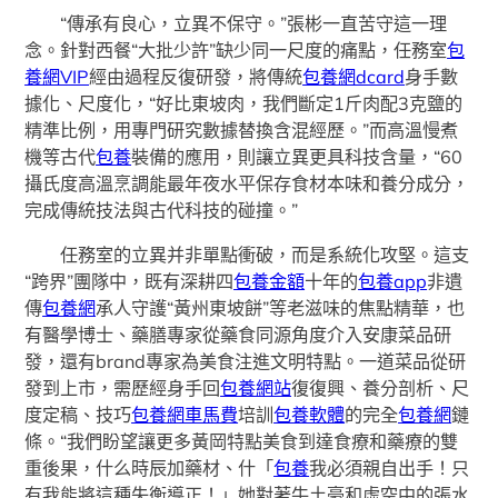
“傳承有良心，立異不保守。”張彬一直苦守這一理
念。針對西餐“大批少許”缺少同一尺度的痛點，任務室
包
養網VIP
經由過程反復研發，將傳統
包養網dcard
身手數
據化、尺度化，“好比東坡肉，我們斷定1斤肉配3克鹽的
精準比例，用專門研究數據替換含混經歷。”而高溫慢煮
機等古代
包養
裝備的應用，則讓立異更具科技含量，“60
攝氏度高溫烹調能最年夜水平保存食材本味和養分成分，
完成傳統技法與古代科技的碰撞。”
任務室的立異并非單點衝破，而是系統化攻堅。這支
“跨界”團隊中，既有深耕四
包養金額
十年的
包養app
非遺
傳
包養網
承人守護“黃州東坡餅”等老滋味的焦點精華，也
有醫學博士、藥膳專家從藥食同源角度介入安康菜品研
發，還有brand專家為美食注進文明特點。一道菜品從研
發到上市，需歷經身手回
包養網站
復復興、養分剖析、尺
度定稿、技巧
包養網車馬費
培訓
包養軟體
的完全
包養網
鏈
條。“我們盼望讓更多黃岡特點美食到達食療和藥療的雙
重後果，什么時辰加藥材、什「
包養
我必須親自出手！只
有我能將這種失衡導正！」她對著牛土豪和虛空中的張水