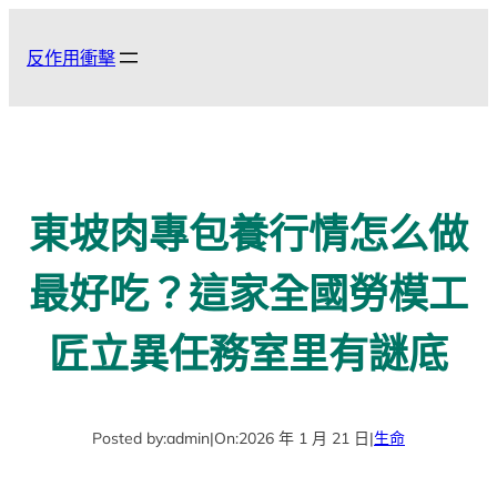
跳
至
反作用衝擊
主
要
內
容
東坡肉專包養行情怎么做
最好吃？這家全國勞模工
匠立異任務室里有謎底
Posted by:
admin
|
On:
2026 年 1 月 21 日
|
生命