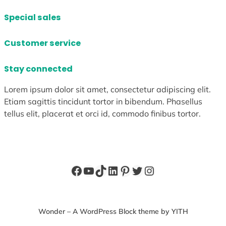
Special sales
Customer service
Stay connected
Lorem ipsum dolor sit amet, consectetur adipiscing elit.
Etiam sagittis tincidunt tortor in bibendum. Phasellus
tellus elit, placerat et orci id, commodo finibus tortor.
Facebook
YouTube
TikTok
LinkedIn
Pinterest
X
Instagram
Wonder – A WordPress Block theme by YITH