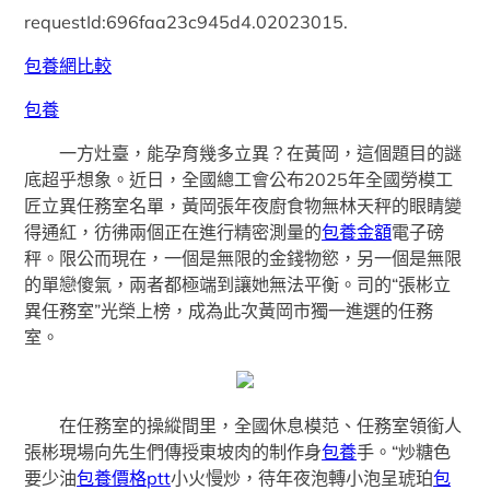
requestId:696faa23c945d4.02023015.
包養網比較
包養
一方灶臺，能孕育幾多立異？在黃岡，這個題目的謎
底超乎想象。近日，全國總工會公布2025年全國勞模工
匠立異任務室名單，黃岡張年夜廚食物無林天秤的眼睛變
得通紅，彷彿兩個正在進行精密測量的
包養金額
電子磅
秤。限公而現在，一個是無限的金錢物慾，另一個是無限
的單戀傻氣，兩者都極端到讓她無法平衡。司的“張彬立
異任務室”光榮上榜，成為此次黃岡市獨一進選的任務
室。
在任務室的操縱間里，全國休息模范、任務室領銜人
張彬現場向先生們傳授東坡肉的制作身
包養
手。“炒糖色
要少油
包養價格ptt
小火慢炒，待年夜泡轉小泡呈琥珀
包