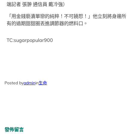
端記者 張翀 通信員 戴冷強）
「用金錢褻瀆單戀的純粹！不可饒恕！」他立刻將身邊所
有的過期甜甜圈丟進調節器的燃料口。
TC:sugarpopular900
Posted by
admin
in
生命
發佈留言