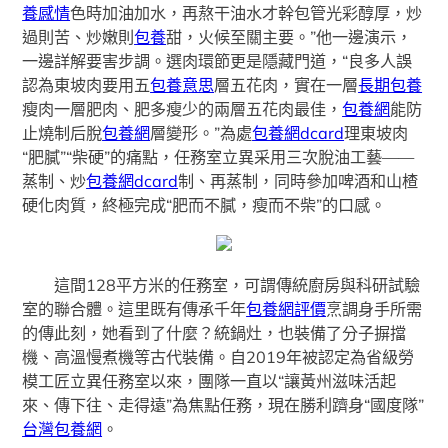
養感情
色時加油加水，再熬干油水才幹包管光彩醇厚，炒
過則苦、炒嫩則
包養
甜，火候至關主要。”他一邊演示，
一邊詳解要害步調。選肉環節更是隱藏門道，“良多人誤
認為東坡肉要用五
包養意思
層五花肉，實在一層
長期包養
瘦肉一層肥肉、肥多瘦少的兩層五花肉最佳，
包養網
能防
止燒制后脫
包養網
層變形。”為處
包養網dcard
理東坡肉
“肥膩”“柴硬”的痛點，任務室立異采用三次脫油工藝——
蒸制、炒
包養網dcard
制、再蒸制，同時參加啤酒和山楂
硬化肉質，終極完成“肥而不膩，瘦而不柴”的口感。
這間128平方米的任務室，可謂傳統廚房與科研試驗
室的聯合體。這里既有傳承千年
包養網評價
烹調身手所需
的傳此刻，她看到了什麼？統鍋灶，也裝備了分子摒擋
機、高溫慢煮機等古代裝備。自2019年被認定為省級勞
模工匠立異任務室以來，團隊一直以“讓黃州滋味活起
來、傳下往、走得遠”為焦點任務，現在勝利躋身“國度隊”
台灣包養網
。