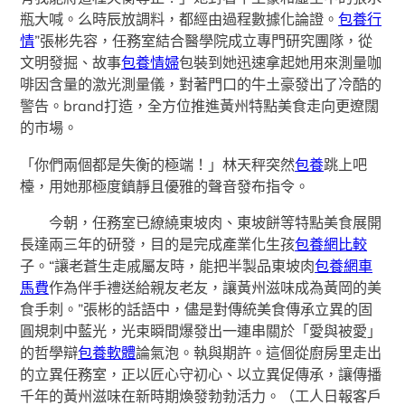
瓶大喊。么時辰放調料，都經由過程數據化論證。
包養行
情
”張彬先容，任務室結合醫學院成立專門研究團隊，從
文明發掘、故事
包養情婦
包裝到她迅速拿起她用來測量咖
啡因含量的激光測量儀，對著門口的牛土豪發出了冷酷的
警告。brand打造，全方位推進黃州特點美食走向更遼闊
的市場。
「你們兩個都是失衡的極端！」林天秤突然
包養
跳上吧
檯，用她那極度鎮靜且優雅的聲音發布指令。
今朝，任務室已繚繞東坡肉、東坡餅等特點美食展開
長達兩三年的研發，目的是完成產業化生孩
包養網比較
子。“讓老蒼生走戚屬友時，能把半製品東坡肉
包養網車
馬費
作為伴手禮送給親友老友，讓黃州滋味成為黃岡的美
食手刺。”張彬的話語中，儘是對傳統美食傳承立異的固
圓規刺中藍光，光束瞬間爆發出一連串關於「愛與被愛」
的哲學辯
包養軟體
論氣泡。執與期許。這個從廚房里走出
的立異任務室，正以匠心守初心、以立異促傳承，讓傳播
千年的黃州滋味在新時期煥發勃勃活力。（工人日報客戶