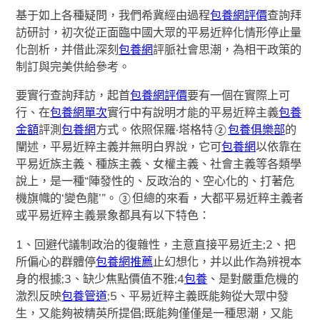
基于如上各種疑問，我們希冀經由過程
包養網評價
查詢拜
訪研討，初次從正面臨中國大眾的平易近粹化情形停止量
化剖析，并借此深刻
包養網
評脈社會思潮，為相干政策的
制訂與完美供給參考。
要實行查詢拜訪，起首
包養網評價
要有一個在實際上可
行、在
包養網單次
實行中有說明才能的平易近粹主義
包養
金額
評測
包養網
方式。依照保羅·塔格特②
包養俱樂部
的
闡述，平易近粹主義并無明白界說，它可
包養網
以依靠在
平易近族主義、種族主義、女權主義、社會主義等各類學
說上，是一種“陣發性的、反政治的、空心化的、打著危
機旗幟的‘變色龍’”。③但總的來看，大都平易近粹主義者
或平易近粹主義景象都具有以下特色：
1、回避代議制政治的復雜性，主意直接平易近主;2、把
所偏心的群體停
包養網推薦
止幻想化，并以此作為辨視本
身的根據;3、缺少焦點價值不雅;4
包養
、是對嚴重危機的
激烈反映
包養管道
;5、平易近粹主義既能夠從大眾中發
生，又能夠被精英所提倡;既能夠僅僅是一種思潮，又能