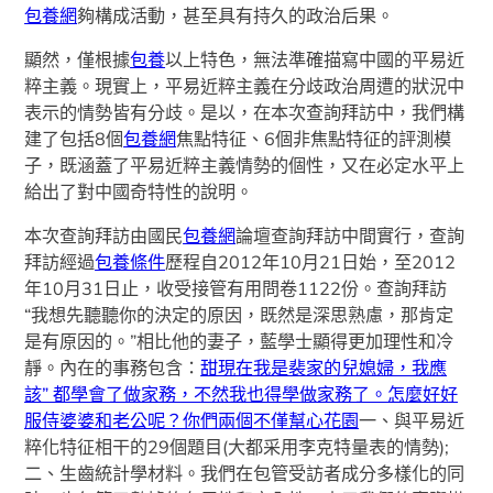
包養網
夠構成活動，甚至具有持久的政治后果。
顯然，僅根據
包養
以上特色，無法準確描寫中國的平易近
粹主義。現實上，平易近粹主義在分歧政治周遭的狀況中
表示的情勢皆有分歧。是以，在本次查詢拜訪中，我們構
建了包括8個
包養網
焦點特征、6個非焦點特征的評測模
子，既涵蓋了平易近粹主義情勢的個性，又在必定水平上
給出了對中國奇特性的說明。
本次查詢拜訪由國民
包養網
論壇查詢拜訪中間實行，查詢
拜訪經過
包養條件
歷程自2012年10月21日始，至2012
年10月31日止，收受接管有用問卷1122份。查詢拜訪
“我想先聽聽你的決定的原因，既然是深思熟慮，那肯定
是有原因的。”相比他的妻子，藍學士顯得更加理性和冷
靜。內在的事務包含：
甜現在我是裴家的兒媳婦，我應
該” 都學會了做家務，不然我也得學做家務了。怎麼好好
服侍婆婆和老公呢？你們兩個不僅幫心花園
一、與平易近
粹化特征相干的29個題目(大都采用李克特量表的情勢);
二、生齒統計學材料。我們在包管受訪者成分多樣化的同