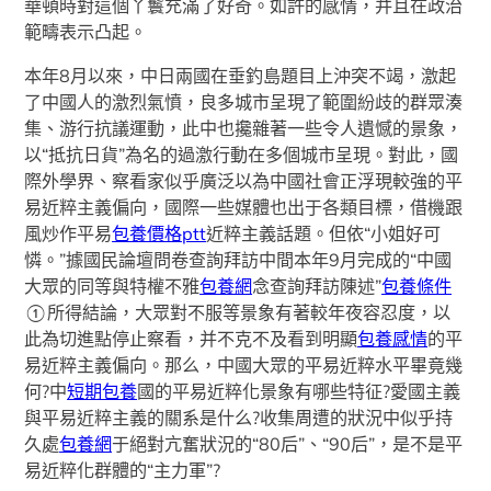
華頓時對這個丫鬟充滿了好奇。如許的感情，并且在政治
範疇表示凸起。
本年8月以來，中日兩國在垂釣島題目上沖突不竭，激起
了中國人的激烈氣憤，良多城市呈現了範圍紛歧的群眾湊
集、游行抗議運動，此中也攙雜著一些令人遺憾的景象，
以“抵抗日貨”為名的過激行動在多個城市呈現。對此，國
際外學界、察看家似乎廣泛以為中國社會正浮現較強的平
易近粹主義偏向，國際一些媒體也出于各類目標，借機跟
風炒作平易
包養價格ptt
近粹主義話題。但依“小姐好可
憐。”據國民論壇問卷查詢拜訪中間本年9月完成的“中國
大眾的同等與特權不雅
包養網
念查詢拜訪陳述”
包養條件
①所得結論，大眾對不服等景象有著較年夜容忍度，以
此為切進點停止察看，并不克不及看到明顯
包養感情
的平
易近粹主義偏向。那么，中國大眾的平易近粹水平畢竟幾
何?中
短期包養
國的平易近粹化景象有哪些特征?愛國主義
與平易近粹主義的關系是什么?收集周遭的狀況中似乎持
久處
包養網
于絕對亢奮狀況的“80后”、“90后”，是不是平
易近粹化群體的“主力軍”?