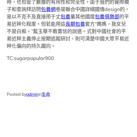
時，也包管了數據的有用性和完全性。由于我們的實際模
子和查詢拜訪問
包養網
卷是聯合中國詳細國情design的，
是以不克不及直接用于丈
包養
量其他國度
包養俱樂部
的平
易近粹化程度。但若能用這
長期包養
套方“媽媽，我女兒
不是白痴。”藍玉華不敢置信的說道。式對中國社會的平
易近粹主義停止按期追蹤研討，則可清楚中國大眾平易近
粹化偏向的持久趨向。
TC:sugarpopular900
Posted by
admin
in
生命