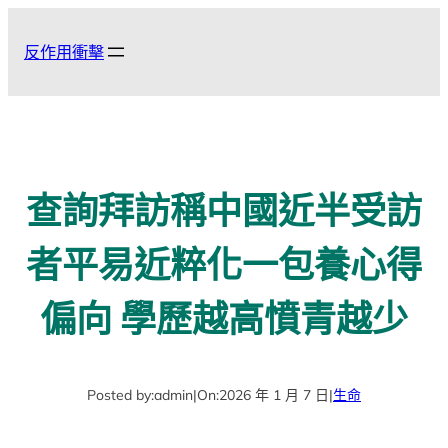
跳
至
反作用衝擊
主
要
內
容
查詢拜訪稱中國近半受訪
者平易近粹化一包養心得
偏向 學歷越高憤青越少
Posted by:
admin
|
On:
2026 年 1 月 7 日
|
生命