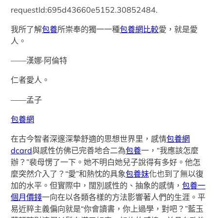
requestId:695d43660e5152.30852484.
我所了解
包養
所崇奉的獨一一種
包養網比較
愛，就是愛
人。
——漢娜·阿倫特
仁者愛人。
——孟子
包養網
在古今智者深邃深摯舒適的思想世界里，感情
包養網
dcard
與感性仿佛已完善地合二為
包養
一，“我應該怎麼
辦？”裴母愣了一下。她不明白她兒子說得有多好。他怎
麼突然介入了？“愛”和熱忱的具象
包養妹
化也到了無以復
加的水平。但實際中，闊別感性的、抽象的感情，
包養一
個月價錢
一向在以各類各樣的方法影響著人們的生涯。平
易近粹主義偏向就是“你會讀書，你上過學，對吧？”藍玉