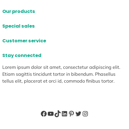
Our products
Special sales
Customer service
Stay connected
Lorem ipsum dolor sit amet, consectetur adipiscing elit.
Etiam sagittis tincidunt tortor in bibendum. Phasellus
tellus elit, placerat et orci id, commodo finibus tortor.
Facebook
YouTube
TikTok
LinkedIn
Pinterest
X
Instagram