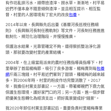
有作坊亂排污水，順帶撿渣滓、撈水草。漸漸地，村平易
近們不僅本身不隨意傾倒渣滓，並且相互提示、相互監
督，村里的人居環境有了宏大的改良
包養
。
2014年以來，長興縣先后出臺《基層河長巡視任務細
則》《長興縣河長制任務軌制》等文件，河長制任務進進
軌制化、規范化治理階段，并慢慢推廣。
保護治水結果，光靠管確定不夠，還得狠抓整治淨化源
頭，那就要改變村里的產業結構。
2004年，在上級當局派來的農村任務指導員指導下，村
里舉辦了首屆楊梅節，吸引了良多游客，楊梅賣到每
包養
網
斤兩三塊錢。村平易近們嘗到了甜頭，種楊梅的越來越
多。到2006年時，村里的粉皮作坊完整消散了。2017
年，我擔任村黨支部書記，一方面，帶著鄉親們下鼎力氣
保護生態環境，護好家門口的河；另一方面，進一個步驟
把優美生態轉化為經濟支出，把好風景變成好“錢景”。
我2020年卸任村黨支部書記后，重要負責村里楊梅專業