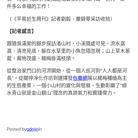
件多么幸福的工作！
（《平易近生周刊》記者劉毅、嚴碧華采訪收拾）
【記者感言】
跟隨吳滿棠的腳步探訪渚山村，小溪隨處可見，流水潺
潺、清亮見底，躲在水草里的小魚忽隱忽現；山上草木蔥
蘢，萬物茂盛，楊梅掛滿枝頭。
從整治家門口的河流開始，從一個人巡河到“人人都是河
長”，從關停淨化作坊到選擇發
包養網
展以楊梅種植為主
的生態產業，一個小山村的變化與發展，生動彰顯了“綠
水青山就是金山銀山”理念的真諦氣力和實踐偉力。
Posted by
admin
in