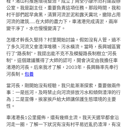
程，渚山村推進環境整治，成立了周全小康示范村建設辦
公室。我是副主任，重要負責這項任務。那段時間，我和
村干部們起早貪黑，清算河流淤泥和露天糞坑，撤除占用
河流的建筑……在大師的盡力下，車渚港完成清淤，兩岸
變干凈了，水也慢慢變清了。
怎樣才幹長久堅持？村里開始討論。假如沒有人管，過不
了多久河流又會渣滓堆積、污水橫流。當時，長興城區實
行了“路長制”，我提出能不克不及模擬路長制樹立“河長
制”，這個建議獲得了大師的認可，開會決定由我擔任車
渚港的河長。后來我才了解，2003年，長興縣率先奉行
河長制。
包養
當河長，剛開始沒有經驗，我只能漸漸探索，重要做兩件
事：一是巡河，及時禁止向河流排放污水和傾倒渣滓的行
為；二是宣傳，挨家挨戶給大師講保護生態環境的主要
性。
車渚港長1公里擺佈，還有幾條主流。我天天遲早都會沿
河走一圈，了解一下狀況有沒有村平易近亂扔渣滓，有沒