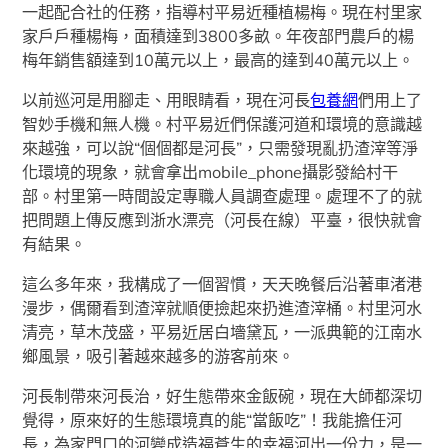
一起配合社的任務，指導村平易近種植楊梅。現在村里家
家戶戶種楊梅，面積達到3800多畝。年夜部門農戶的楊
梅年銷售額達到10萬元以上，最高的達到40萬元以上。
以前巡河是用腳走、用眼睛看，現在河長
包養網
們用上了
智妙手機和無人機。村平易近們保護河道和環境的意識越
來越強，可以說“個個都是河長”，只需發現亂扔渣滓等淨
化環境的現象，就會拿出mobile_phone攝影發給村干
部。村里第一時間設定專職人員調查處理。處理不了的就
把問題上傳反應到浙水漂亮（河長在線）平臺，很快就會
有結果。
這么多年來，我構成了一個習慣，天天晚餐后沿著車渚港
漫步，偶爾看到渣滓就順便撿起來扔進渣滓桶。村里河水
清亮，草木茂盛，平易近居白墻黛瓦，一派典範的江南水
鄉風景，吸引著越來越多的游客前來。
河長制帶來河長治，好生態帶來金飯碗，現在大師都深切
覺得，原來好的生態環境真的能“當飯吃”！我能擔任河
長，為家門口的河變成造福蒼生的幸福河出一份力，是一