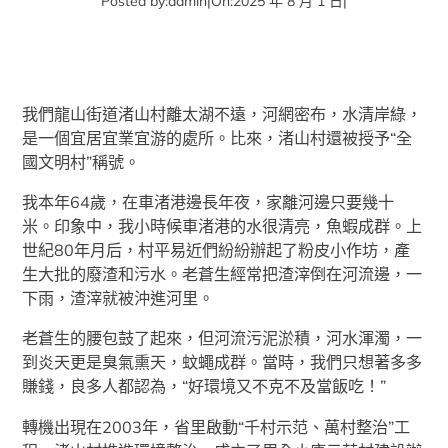
Posted by:
admin
|
On:
2025 年 8 月 1 日
|
我們龍山街道渚山村離太湖不遠，河網密布，水清岸綠，
是一個宜居宜業宜游的處所。比來，渚山村還被授予“全
國文明村”稱號。
我本年64歲，在車渚港邊長年夜，家離河邊只要幾十
米。印象中，我小時候車渚港的水很清亮，魚蝦成群。上
世紀80年月后，村平易近們紛紛辦起了粉皮小作坊，產
生大批的廢渣和污水。老蒼生經常把渣滓倒在河流邊，一
下雨，渣滓就被沖進河里。
老蒼生的腰包鼓了起來，但河流污泥淤積，河水渾濁，一
到炎天更是臭氣熏天，蚊蠅成群。當時，我們只想著多多
賺錢，良多人都認為，“好環境又不克不及當飯吃！”
轉機出現在2003年，省里啟動“千村示范、萬村整治”工