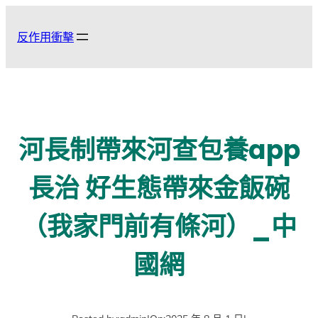
跳
至
反作用衝擊
主
要
內
容
河長制帶來河查包養app
長治 好生態帶來金飯碗
（我家門前有條河）_中
國網