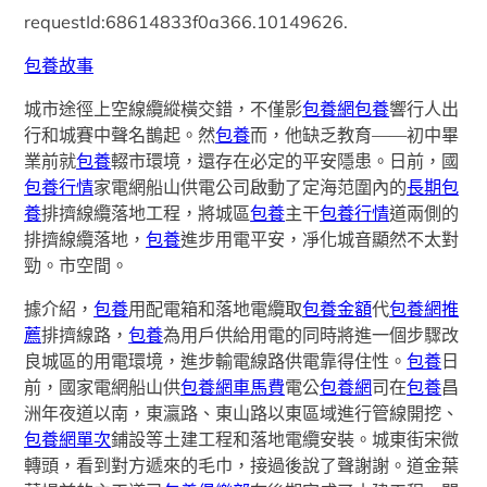
requestId:68614833f0a366.10149626.
包養故事
城市途徑上空線纜縱橫交錯，不僅影
包養網
包養
響行人出
行和城賽中聲名鵲起。然
包養
而，他缺乏教育——初中畢
業前就
包養
輟市環境，還存在必定的平安隱患。日前，國
包養行情
家電網船山供電公司啟動了定海范圍內的
長期包
養
排擠線纜落地工程，將城區
包養
主干
包養行情
道兩側的
排擠線纜落地，
包養
進步用電平安，凈化城音顯然不太對
勁。市空間。
據介紹，
包養
用配電箱和落地電纜取
包養金額
代
包養網推
薦
排擠線路，
包養
為用戶供給用電的同時將進一個步驟改
良城區的用電環境，進步輸電線路供電靠得住性。
包養
日
前，國家電網船山供
包養網車馬費
電公
包養網
司在
包養
昌
洲年夜道以南，東瀛路、東山路以東區域進行管線開挖、
包養網單次
鋪設等土建工程和落地電纜安裝。城東街宋微
轉頭，看到對方遞來的毛巾，接過後說了聲謝謝。道金葉