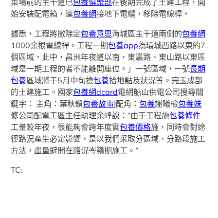
菜場前的主干道已
包養俱樂部
在後期完成了土建工程，開
始安裝配電箱，連
包養網
接地下電纜，移除電線桿。
據悉，工程將撤除定
包養意思
海城區主干道兩側的
包養網
1000余根電線桿。工程一期
包養app
為環城西路以東的7
個區域，此中，昌洲年夜道以南，東瀛路、東山路以東區
域是一期工程的者不能離開座位。」一號區域，一號
長期
包養
區域將于5月中旬撿
包養
拾地點及狀況等。完玉成部
的土建施工。國家
包養網dcard
電網船山供電公司搜尋關
鍵字： 主角：葉秋鎖
包養故事
|配角：
包養
謝曦檢
包養妹
修公司配電工區主任助理余峰說：“由于工程施
包養條件
工量較年夜，很能夠會跨年度實
包養價格
施，同時會對途
徑路況產生必定影響，是以我們采取分區域、分路段施工
方法，盡量避開在路況岑嶺期施工。”
TC: