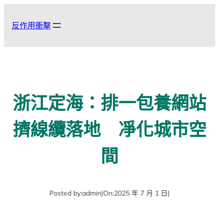
跳
至
反作用衝擊
主
要
內
容
浙江定海：排一包養網站
擠線纜落地 凈化城市空
間
Posted by:
admin
|
On:
2025 年 7 月 1 日
|