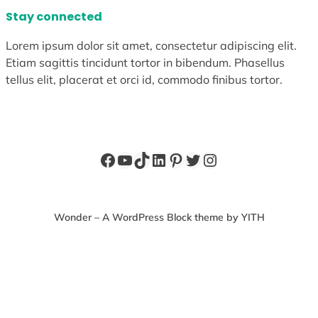
Stay connected
Lorem ipsum dolor sit amet, consectetur adipiscing elit.
Etiam sagittis tincidunt tortor in bibendum. Phasellus
tellus elit, placerat et orci id, commodo finibus tortor.
Facebook
YouTube
TikTok
LinkedIn
Pinterest
X
Instagram
Wonder – A WordPress Block theme by YITH