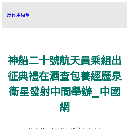
跳
至
反作用衝擊
主
要
內
容
神船二十號航天員乘組出
征典禮在酒查包養經歷泉
衛星發射中間舉辦_中國
網