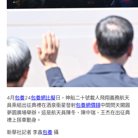
4月
包養
24
包養網比擬
日，神船二十號載人飛翔義務航天
員乘組出征典禮在酒泉衛星發射
包養網價錢
中間問天閣圓
夢園廣場舉辦。這是航天員陳冬、陳中瑞、王杰在出征典
禮上搭車動身。
新華社記者 李鑫
包養
攝