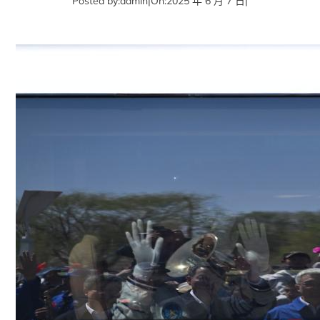
Posted by:
admin
|
On:
2025 年 6 月 7 日
|