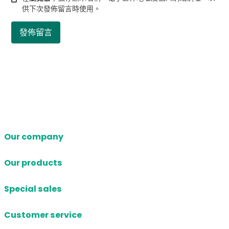
供下次發佈留言時使用。
Our company
Our products
Special sales
Customer service