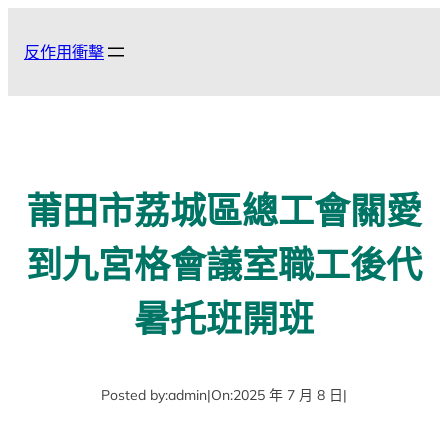
跳
至
反作用衝擊
主
要
內
容
莆田市荔城區總工會關愛
到九宮格會議室職工後代
暑托班開班
Posted by:
admin
|
On:
2025 年 7 月 8 日
|