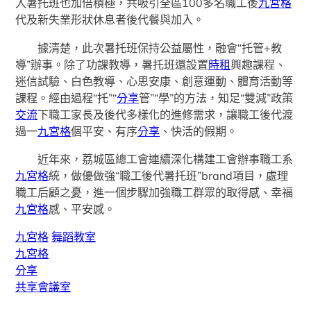
入暑托班也加倍積極，共吸引全區100多名職工後
九宮格
代及新失業形狀休息者後代餐與加入。
據清楚，此次暑托班保持公益屬性，融會“托管+教
導”辦事。除了功課教導，暑托班還設置
時租
興趣課程、
迷信試驗、白色教導、心思安康、創意運動、體育活動等
課程。經由過程“托”“
分享
管”“學”的方法，知足“雙減”政策
交流
下職工家長及後代多樣化的進修需求，讓職工後代渡
過一
九宮格
個平安、有序
分享
、快活的假期。
近年來，荔城區總工會連續深化構建工會辦事職工系
九宮格
統，做優做強“職工後代暑托班”brand項目，處理
職工后顧之憂，進一個步驟加強職工群眾的取得感、幸福
九宮格
感、平安感。
九宮格
舞蹈教室
九宮格
分享
共享會議室