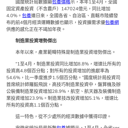
國度統計局數據顯
包養價格
示，本年1至4月，全國
固定資產投資（不含農戶）147024億元，同比增加
4.0%。
包養
連日來，全國各省、自治區、直轄市陸續發
布的前4個月經濟運轉數據也顯示，投資擴需求優
包養網
供應的感化正在不竭加年夜。
制造業投資增勢傑出
本年以來，產業範疇特殊是制造業投資增勢傑出。
“1至4月，制造業投資同比增加8.8%，增速比所有的
投資高4.8個百分點；對所有的投資增加的進獻率為
54.6%，比一季度進步1.5個百分點。”國度統計局投資司
首席統計師羅毅飛說，高技巧制造業投資中，盤算機及辦
公裝備制造業投資增加28.9%，航空、航天器及裝備制造
業投資增加23.9%。制造業技改投資增加5.1%，增速比
所有的投資高1.1個百分點。
這一特色，從不少處所的經濟數據中獲得印證。
安徽省統計局最新數
包養
據顯示，1至4月，全省car