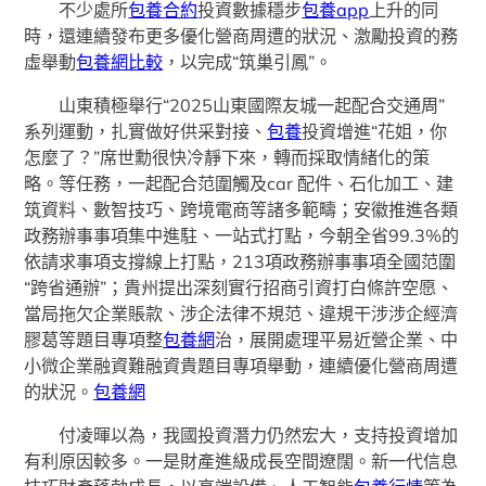
不少處所
包養合約
投資數據穩步
包養app
上升的同
時，還連續發布更多優化營商周遭的狀況、激勵投資的務
虛舉動
包養網比較
，以完成“筑巢引鳳”。
山東積極舉行“2025山東國際友城一起配合交通周”
系列運動，扎實做好供采對接、
包養
投資增進“花姐，你
怎麼了？”席世勳很快冷靜下來，轉而採取情緒化的策
略。等任務，一起配合范圍觸及car 配件、石化加工、建
筑資料、數智技巧、跨境電商等諸多範疇；安徽推進各類
政務辦事事項集中進駐、一站式打點，今朝全省99.3%的
依請求事項支撐線上打點，213項政務辦事事項全國范圍
“跨省通辦”；貴州提出深刻實行招商引資打白條許空愿、
當局拖欠企業賬款、涉企法律不規范、違規干涉涉企經濟
膠葛等題目專項整
包養網
治，展開處理平易近營企業、中
小微企業融資難融資貴題目專項舉動，連續優化營商周遭
的狀況。
包養網
付凌暉以為，我國投資潛力仍然宏大，支持投資增加
有利原因較多。一是財產進級成長空間遼闊。新一代信息