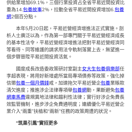
供給業增加69.1%，三個行業投資占全省平易近間投資比
重為14.
包養故事
2%，拉動全省平易近間投資增加6.
包養
網
2個百分點。
本年5月20日起，平易近營經濟增進法正式實施。剖
析人士廣泛以為，作為第一部專門關于平易近營經濟成長
的基本性法令，平易近營經濟增進法把對平易近營經濟同
等看待、同等維護的請求用法令軌制落實上去，無望進一
個步驟晉陞平易近間投資活氣。
國度成長改造委政策研討室副主
女大生包養俱樂部
任
李超表現，將用好新增處所當局專項債券等政策，強化掉
信懲
包養一個月價錢
戒，加速拖欠平易近營企
包養
業賬款
清欠進度；推進涉企法律專項舉
包養網
動，果斷避免
包養
網車馬費
違規異地法律和趨利性法律；實行好涉企免費長
效監管機制，進步涉企免費通明度；連續優化平易近營企
業介入“兩重”扶植和“兩新”任務的政策周遭的狀況。
“筑巢引鳳”實招更多