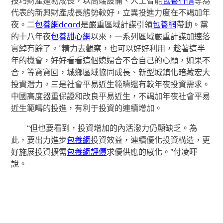
技巧財產蓬勃成長，以高端設備、人工智能
包養行情
等為
代表的新興財產成長態勢較好，立異投進力度在不竭加年
夜。二
包養網dcard
是嚴重區域計謀引領
包養網
帶動。黨
的十八年夜
包養甜心網
以來，一系列區域嚴重計謀加速落
實綽有餘了。”精力去觀察，也可以好好利用，趁著這半
年的機會，好好看看這個媳婦合不合自己的心願，如果不
合，等寶寶回，城鄉區域協同成長、新型城鎮化暗藏宏大
投資潛力。三是社會平易近生範疇還有較年夜投資需求。
中國高度器重保證和改良平易近生，不竭加年夜社會平易
近生範疇的投進，有利于投資的連續增加。
“但也要看到，投資增加的內活潑力仍顯缺乏。為
此，要出力進步
包養網
投資效益，連續優化投資構造，更
好施展投資擴需
包養網評價
求優供應的感化。”付凌暉
說。