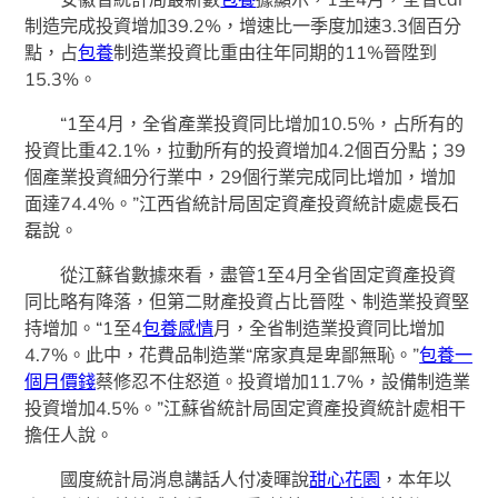
制造完成投資增加39.2%，增速比一季度加速3.3個百分
點，占
包養
制造業投資比重由往年同期的11%晉陞到
15.3%。
“1至4月，全省產業投資同比增加10.5%，占所有的
投資比重42.1%，拉動所有的投資增加4.2個百分點；39
個產業投資細分行業中，29個行業完成同比增加，增加
面達74.4%。”江西省統計局固定資產投資統計處處長石
磊說。
從江蘇省數據來看，盡管1至4月全省固定資產投資
同比略有降落，但第二財產投資占比晉陞、制造業投資堅
持增加。“1至4
包養感情
月，全省制造業投資同比增加
4.7%。此中，花費品制造業“席家真是卑鄙無恥。”
包養一
個月價錢
蔡修忍不住怒道。投資增加11.7%，設備制造業
投資增加4.5%。”江蘇省統計局固定資產投資統計處相干
擔任人說。
國度統計局消息講話人付凌暉說
甜心花園
，本年以