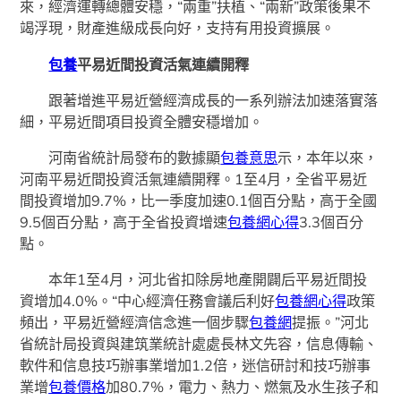
來，經濟運轉總體安穩，“兩重”扶植、“兩新”政策後果不
竭浮現，財產進級成長向好，支持有用投資擴展。
包養
平易近間投資活氣連續開釋
跟著增進平易近營經濟成長的一系列辦法加速落實落
細，平易近間項目投資全體安穩增加。
河南省統計局發布的數據顯
包養意思
示，本年以來，
河南平易近間投資活氣連續開釋。1至4月，全省平易近
間投資增加9.7%，比一季度加速0.1個百分點，高于全國
9.5個百分點，高于全省投資增速
包養網心得
3.3個百分
點。
本年1至4月，河北省扣除房地產開闢后平易近間投
資增加4.0%。“中心經濟任務會議后利好
包養網心得
政策
頻出，平易近營經濟信念進一個步驟
包養網
提振。”河北
省統計局投資與建筑業統計處處長林文先容，信息傳輸、
軟件和信息技巧辦事業增加1.2倍，迷信研討和技巧辦事
業增
包養價格
加80.7%，電力、熱力、燃氣及水生孩子和