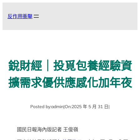
跳
至
反作用衝擊
主
要
內
容
銳財經｜投覓包養經驗資
擴需求優供應感化加年夜
Posted by:
admin
|
On:
2025 年 5 月 31 日
|
國民日報海內版記者 王俊嶺