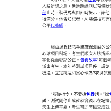
人臉辨認之后，進進跳繩測試預備狀
部
止時，裝備賜與倒計時提示，讓他
得滿分。他告知記者，AI裝備技巧
公平
包養網
。
經由過程技巧手腕確保測試的公
心球項目科場，考生們順次人臉辨認
字化從而彰顯公正。
包養故事
“每個
辦事考生，本年將測試項目停止調劑，調
機遇，立定跳遠和實心球為3次測試
“服從指令，不要搶
包養
跑。”操
試，測試剛停止成就就會顯示在場邊
天生上傳平臺，考生可即時檢查成就