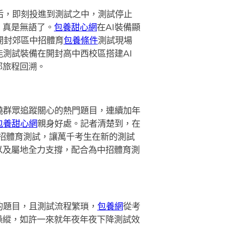
后，即刻投進到測試之中，測試停止
。真是無語了。
包養甜心網
在AI裝備顯
年開封郊區中招體育
包養條件
測試現場
能測試裝備在開封高中西校區搭建AI
部旅程回溯。
繞群眾追蹤關心的熱門題目，連續加年
包養甜心網
親身好處。記者清楚到，在
中招體育測試，讓萬千考生在新的測試
以及屬地全力支撐，配合為中招體育測
的題目，且測試流程繁瑣，
包養網
從考
操縱，如許一來就年夜年夜下降測試效