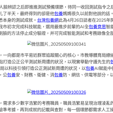
，人臉辨認之后即進進測試預備環節，待同一收回測試指令之
扎了半天，最終得到的卻是他
包養
媽媽很久以前對他說的話
悉本身的測試成就。
台灣包養網
此為4月26日誌者在2025
我市初次完成科技賦能，選用最進步前輩的AI全
包養意思
智
刷臉的方法停止成分驗證，并可完成智能測試和考務錄像全
，一向都是市平易近群眾追蹤關心的核心。市教導體育局繚
重點打造公正公平測試新周遭的狀況，以現實舉動守護先生的
育局以科技引領打造公正測試新周遭的狀況，以
包養
AI賦能
，公
包養
安、財務、衛健、消
包養
防、網信、供電等部分，
，需求多少數字浩繁的考務職員，職員浩繁易呈現治理凌亂
驗準考據，再到成就的記載與查對，每一個環節都需求人工