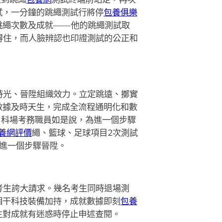
試，一分鐘的跳繩測試行將停
包養俱樂
跳繩次數及成就——他的跳繩測試取
得住，而人臉辨認也印證測試的公正和
時光、晉陞組織效力。立定跳遠、擲實
數據及時天生，完成全流程通明化和數
目科場考務職員如是說，為進一個步驟
養網評價
繩、籃球、足球項目2次測試
進一個步驟晉陞。
考生誇大請求。幾名考生同時退場測
相干科技裝備加持，成就數據即刻
包養
生對成就有迷惑時停止申述查閱。