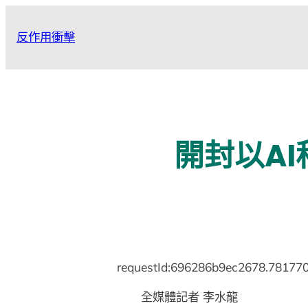
跳
至
反作用衝擊
主
要
內
容
開封以A
requestId:696286b9ec2678.781770
全媒體記者 李水龍