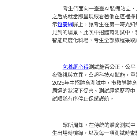
考生們面向一臺臺AI裝備站立
之后成就當即呈現眼看著他在這裡掙
示
包養網
屏上，讓考生在第一時光知
見到的場景。此次中招體育測試中，
智能尺度化科場，考生全部旅程采取
包養網心得
測試能否公正、公平
夜監視與立異，凸起科技AI賦能，
2025年中招體育測試中，市教導體
周遭的狀況下受害。測試經過歷程中
試順遂有序停止保駕護航。
眾所周知，在傳統的體育測試中
生出場時檢錄，以及每一項測試時查