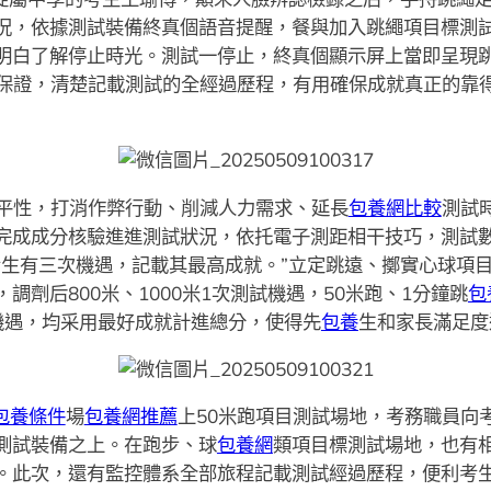
況，依據測試裝備終真個語音提醒，餐與加入跳繩項目標測
明白了解停止時光。測試一停止，終真個顯示屏上當即呈現
有保證，清楚記載測試的全經過歷程，有用確保成就真正的靠
平性，打消作弊行動、削減人力需求、延長
包養網比較
測試
完成成分核驗進進測試狀況，依托電子測距相干技巧，測試
考生有三次機遇，記載其最高成就。”立定跳遠、擲實心球項
劑后800米、1000米1次測試機遇，50米跑、1分鐘跳
包
機遇，均采用最好成就計進總分，使得先
包養
生和家長滿足度
包養條件
場
包養網推薦
上50米跑項目測試場地，考務職員向
測試裝備之上。在跑步、球
包養網
類項目標測試場地，也有
。此次，還有監控體系全部旅程記載測試經過歷程，便利考