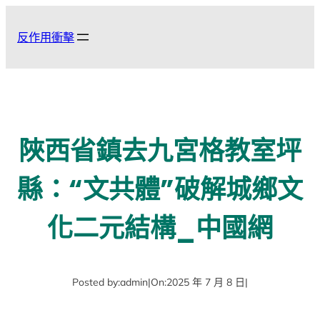
跳
至
反作用衝擊
主
要
內
容
陜西省鎮去九宮格教室坪
縣：“文共體”破解城鄉文
化二元結構_中國網
Posted by:
admin
|
On:
2025 年 7 月 8 日
|