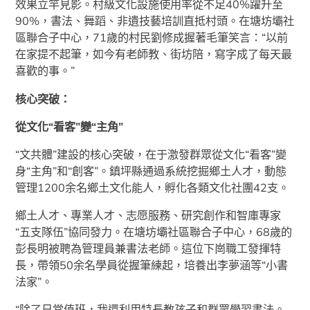
效果立竿見影。村級文化設施使用率從不足40%躍升至
90%，書法、舞蹈、非遺技藝培訓直抵村頭。在塘坊壩社
區聯合子中心，71歲的村民劉修成握著毛筆笑言：“以前
在家提不起筆，如今有老師教、街坊陪，寫字成了每天最
喜歡的事。”
核心突破：
從文化“看客”變“主角”
“文共體”建設的核心突破，在于激發群眾從文化“看客”變
身“主角”和“創客”。鎮坪縣通過系統挖掘鄉土人才，動態
管理1200余名鄉土文化能人，孵化各類文化社團42支。
鄉土人才、專業人才、志愿服務、研究創作和智庫專家
“五支隊伍”協同發力。在塘坊壩社區聯合子中心，68歲的
彭長明被聘為管理員兼書法老師。這位下崗職工發揮特
長，帶領50余名學員從握筆練起，培養出李夢涵等“小書
法家”。
“除了日常值班，我還利用特長教孩子和群眾學習書法。