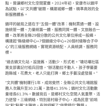
點，曾讓鄉村文化空間蒙塵。2024年初，安康市以鎮坪
為試點，以“文共體”破題，構建城鄉一體、精準高效的全
新服務體系。
鎮坪的破局之道在于“五個一體”改革：機制貫通一體、設
施統管一體、力量統籌一體、服務同質一體、文旅融合一
體。改革將全縣29個分散的公共文化單位擰成一股繩，
構建起“縣級總中心+7個鎮級分中心+26個村級聯合子中
心”的三級服務網絡，實現資源統配、人員統調、服務同
標。
“過去鎮文化站，設施舊、活動少、形式老。”塘坊壩社區
黨支部書記付祖兵回憶，“辦活動拉不動人，孩子學藝要
跑縣城，花費大，老人只能打牌，鄉土手藝沒處發展。”
“文共體”機制運行1年，成效斐然：全縣公共文化場館服
務人次飆升至30.21萬，激增41.35%；鎮村文化活動數
量增長61.3%。數據背后，是鄉村文化空間人氣重聚、活
力迸發。三級網絡，特別是村級子中心，成為民意“前哨
站”和“點單”主陣地，有效紓解了“供需錯位”難題。