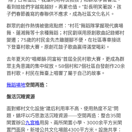
看到娃娃們字越寫越好，再累也值。”彭長明笑著說，孩
子們春節義寫的春聯供不應求，成為社區文化名片。
群眾的創作熱情被徹底點燃：“村花”舞蹈隊掌握現代廣場
舞、蓮湘舞等十余種舞蹈；村民劉瑛用原創歌曲記錄鄉村
變遷；75歲的村民金先杰雖腿腳不便，在社區專車接送
下登臺村歌大賽，原創花鼓子歌曲贏得滿堂喝彩。
去年夏天的“唱鄉韻·同富裕”首屆全民村歌大賽，更成為群
眾主角意識的集中綻放。58個村和7個社區自發創作20余
首村歌，村民在舞臺上唱響了屬于自己的故事。
舞蹈場地
空間再造：
盤活沉睡資源
面對鄉村文化設施“建后利用率不高、使用熱度不足”問
題，鎮坪以巧思激活沉睡資源——空間再造：整合35間
閑置辦公
九宮格
用房、兩所閑置小學、3000余平方米閑
置門面房，新增公共文化場館4300平方米。設施共享：