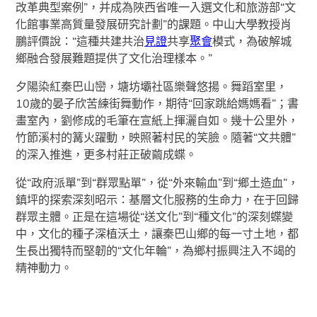
改革典型案例”，并成為陜西省唯一入選文化和旅游部“文
化館事業高質量發展研究計劃”的課題。中山大學教授肖
鵬評價說：“這種共建共治
見證
共享
聚會
模式，為破解城
鄉融合發展難題提供了文化治理樣本。”
夕陽染紅秦巴山巒，塘坊壩社區樂聲悠揚。舞蹈室里，
10歲的晏子欣苦練街舞動作，期待“回家跳給媽媽看”；書
畫室內，劉修成的毛筆在宣紙上揮灑自如。幾十公里外，
竹節溪村的篝火躍動，映照著村民的笑臉。隨著“文共體”
的深入推進，更多村莊正破繭成蝶。
從“政府派單”到“群眾點單”，從“外來輸血”到“鄉土造血”，
鎮坪的探索深刻昭示：基層文化服務的生命力，在于回歸
群眾主體。正是在這場從“送文化”到“種文化”的深刻蝶變
中，文化的種子深植沃土，讓秦巴山鄉的每一寸土地，都
生長出獨特而堅韌的“文化年輪”，為鄉村振興注入不竭的
精神動力。