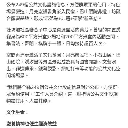
公布249個公共文化設施信息，方便群眾預約使用。特色
場景營造：月亮巖讀書角嵌入民宿，巴山硒院非遺工坊融
合露營基地，形成“示范點+非遺+研學”新業態。
塘坊壩社區聯合子中心是資源盤活的典范。曾經的閑置房
變身為600平方米室外場地和200平方米室內活動空間，
集書法、舞蹈、棋牌于一體，日均接待超百人次。
空間再造更激活了文化基因：月亮巖民宿、小石山居、巴
山硒院、溪汐里等景區景點成為具有圖書閱讀、文藝演
出、非遺傳承、銀幕觀影、網紅打卡等功能的公共文化空
間新場景。
“我們將全縣249個公共文化設施信息對外公布，方便群
眾預約使用。”工作人員介紹，這一舉措讓公共文化設施
物盡其用、人盡其能。
文化生金：
滋養精神也催生經濟效益