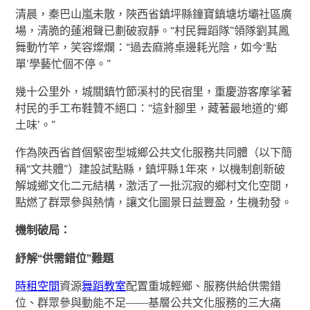
清晨，秦巴山嵐未散，陜西省鎮坪縣鐘寶鎮塘坊壩社區廣
場，清脆的蓮湘聲已劃破寂靜。“村民舞蹈隊”領隊劉其鳳
舞動竹竿，笑容燦爛：“過去麻將桌邊耗光陰，如今‘點
單’學藝忙個不停。”
幾十公里外，城關鎮竹節溪村的民宿里，重慶游客摩挲著
村民的手工布鞋贊不絕口：“這針腳里，藏著最地道的‘鄉
土味’。”
作為陜西省首個緊密型城鄉公共文化服務共同體（以下簡
稱“文共體”）建設試點縣，鎮坪縣1年來，以機制創新破
解城鄉文化二元結構，激活了一批沉寂的鄉村文化空間，
點燃了群眾參與熱情，讓文化圖景日益豐盈，生機勃發。
機制破局：
紓解“供需錯位”難題
時租空間
資源
舞蹈教室
配置重城輕鄉、服務供給供需錯
位、群眾參與動能不足——基層公共文化服務的三大痛