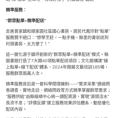
精準服務：
“群眾點單+精準配送”
走進曾家鎮和順家園社區國心書房，居民代鳳玲對“點單”
服務贊不絕口：“想學烹飪，一點手機，縣里的書就送到
村頭書房，太方便了！”
這一變化源于鎮坪創新的“群眾點單+精準配送”模式。縣
圖書館打造了7大類40項點單配送項目；文化館構建“線
上點單+線下配送”體系，2024年開展文藝培訓185場，
服務群眾兩萬人次。
精準服務背后是一套科學閉環機制——“需求采集”通過問
卷調查、實地走訪、網絡問政等方式精準掌握群眾需求；
“服務供給”由縣級總中心統一調配資源，實現“源頭活水”
長流不息；“評價反饋”建立服務效果評估體系，動態優化
配送內容。