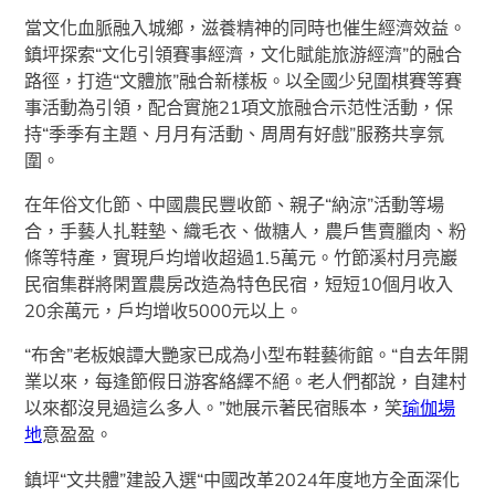
當文化血脈融入城鄉，滋養精神的同時也催生經濟效益。
鎮坪探索“文化引領賽事經濟，文化賦能旅游經濟”的融合
路徑，打造“文體旅”融合新樣板。以全國少兒圍棋賽等賽
事活動為引領，配合實施21項文旅融合示范性活動，保
持“季季有主題、月月有活動、周周有好戲”服務共享氛
圍。
在年俗文化節、中國農民豐收節、親子“納涼”活動等場
合，手藝人扎鞋墊、織毛衣、做糖人，農戶售賣臘肉、粉
條等特產，實現戶均增收超過1.5萬元。竹節溪村月亮巖
民宿集群將閑置農房改造為特色民宿，短短10個月收入
20余萬元，戶均增收5000元以上。
“布舍”老板娘譚大艷家已成為小型布鞋藝術館。“自去年開
業以來，每逢節假日游客絡繹不絕。老人們都說，自建村
以來都沒見過這么多人。”她展示著民宿賬本，笑
瑜伽場
地
意盈盈。
鎮坪“文共體”建設入選“中國改革2024年度地方全面深化