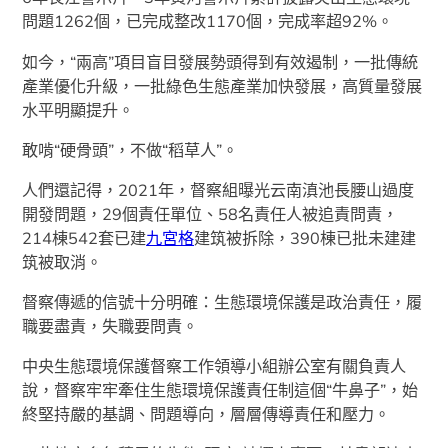
問題1262個，已完成整改1170個，完成率超92%。
如今，“兩高”項目盲目發展勢頭得到有效遏制，一批傳統
產業優化升級，一批綠色生態產業加快發展，高質量發展
水平明顯提升。
敢啃“硬骨頭”，不做“稻草人”。
人們還記得，2021年，督察組曝光云南滇池長腰山過度
開發問題，29個責任單位、58名責任人被追責問責，
214棟542套已建
九宮格
建筑被拆除，390棟已批未建建
筑被取消。
督察傳遞的信號十分明確：生態環境保護是政治責任，履
職要盡責，失職要問責。
中央生態環境保護督察工作領導小組辦公室有關負責人
說，督察牢牢牽住生態環境保護責任制這個“牛鼻子”，始
終堅持嚴的基調、問題導向，層層傳導責任和壓力。