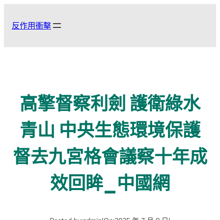
跳
至
反作用衝擊
主
要
內
容
高擎督察利劍 護衛綠水
青山 中央生態環境保護
督去九宮格會議察十年成
效回眸_中國網