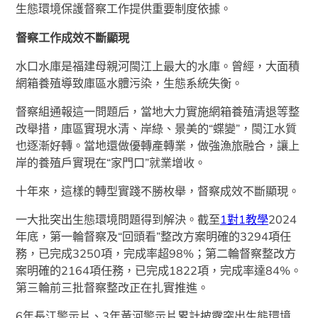
生態環境保護督察工作提供重要制度依據。
督察工作成效不斷顯現
水口水庫是福建母親河閩江上最大的水庫。曾經，大面積
網箱養殖導致庫區水體污染，生態系統失衡。
督察組通報這一問題后，當地大力實施網箱養殖清退等整
改舉措，庫區實現水清、岸綠、景美的“蝶變”，閩江水質
也逐漸好轉。當地還做優轉產轉業，做強漁旅融合，讓上
岸的養殖戶實現在“家門口”就業增收。
十年來，這樣的轉型實踐不勝枚舉，督察成效不斷顯現。
一大批突出生態環境問題得到解決。截至
1對1教學
2024
年底，第一輪督察及“回頭看”整改方案明確的3294項任
務，已完成3250項，完成率超98%；第二輪督察整改方
案明確的2164項任務，已完成1822項，完成率達84%。
第三輪前三批督察整改正在扎實推進。
6年長江警示片、3年黃河警示片累計披露突出生態環境