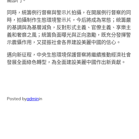
同時，統籌例行督察與警示片拍攝，在開展例行督察的同
時，拍攝制作生態環境警示片，今后將成為常態；統籌嚴
的基調與為基層減負，反對形式主義、官僚主義、享樂主
義和奢靡之風；統籌負面曝光與正向激勵，既充分發揮警
示震懾作用，又提振社會各界建設美麗中國的信心。
邁向新征程，中央生態環境保護督察將繼續推動經濟社會
發展全面綠色轉型，為全面建設美麗中國作出新貢獻。
Posted by
admin
in