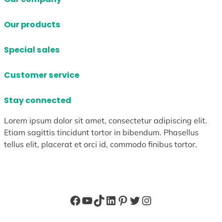
Our products
Special sales
Customer service
Stay connected
Lorem ipsum dolor sit amet, consectetur adipiscing elit.
Etiam sagittis tincidunt tortor in bibendum. Phasellus
tellus elit, placerat et orci id, commodo finibus tortor.
Facebook
YouTube
TikTok
LinkedIn
Pinterest
X
Instagram