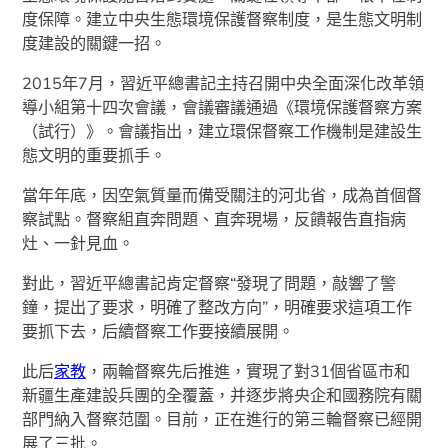
度保障。建立中央生態環境保護督察制度，是生態文明制
度建設的關鍵一招。
2015年7月，習近平總書記主持召開中央全面深化改革領
導小組第十四次會議，會議審議通過《環境保護督察方案
（試行）》。會議指出，建立環保督察工作機制是建設生
態文明的重要抓手。
當年年底，因空氣質量而備受關注的河北省，成為首個督
察試點。督察組直奔問題、直奔現場，反饋報告直指病
灶、一針見血。
對此，習近平總書記肯定督察“發現了問題，敲響了警
鐘，提出了要求，明確了整改方向”，明確要求這項工作
要抓下去，后續督察工作要接續展開。
此后
家教
，兩輪督察先后推進，實現了對31個省區市和
新疆生產建設兵團的全覆蓋，并逐步將央企和國務院有關
部門納入督察范圍。目前，正在進行的第三輪督察已經開
展了三批。