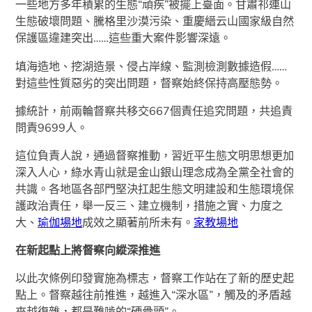
一些地方多年積累的生態“頑疾”被擺上臺面。甘肅祁連山
生態破壞問題、騰格里沙漠污染、重慶縉云山國家級自然
保護區違建突出……這些重大案件影響深遠。
填海造地、挖湖造景、侵占岸線、監測檢測數據造假……
對這些性質惡劣的突出問題，督察始終保持高壓態勢。
據統計，前兩輪督察共移交667個責任追究問題，共追責
問責9699人。
這位負責人說，通過督察推動，習近平生態文明思想更加
深入人心，綠水青山就是金山銀山理念成為全黨全社會的
共識。各地區各部門堅決扛起生態文明建設和生態環境保
護政治責任，舉一反三、建立機制，措施之實、力度之
大、
瑜伽場地
成效之顯著前所未有。
家教場地
在新起點上將督察向縱深推進
以此次條例印發實施為標志，督察工作站在了新的歷史起
點上。督察越往前推進，越進入“深水區”，觸及的矛盾越
來越復雜，都是難啃的“硬骨頭”。