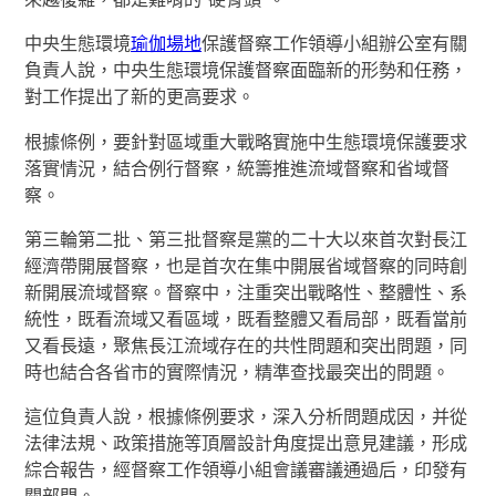
中央生態環境
瑜伽場地
保護督察工作領導小組辦公室有關
負責人說，中央生態環境保護督察面臨新的形勢和任務，
對工作提出了新的更高要求。
根據條例，要針對區域重大戰略實施中生態環境保護要求
落實情況，結合例行督察，統籌推進流域督察和省域督
察。
第三輪第二批、第三批督察是黨的二十大以來首次對長江
經濟帶開展督察，也是首次在集中開展省域督察的同時創
新開展流域督察。督察中，注重突出戰略性、整體性、系
統性，既看流域又看區域，既看整體又看局部，既看當前
又看長遠，聚焦長江流域存在的共性問題和突出問題，同
時也結合各省市的實際情況，精準查找最突出的問題。
這位負責人說，根據條例要求，深入分析問題成因，并從
法律法規、政策措施等頂層設計角度提出意見建議，形成
綜合報告，經督察工作領導小組會議審議通過后，印發有
關部門。