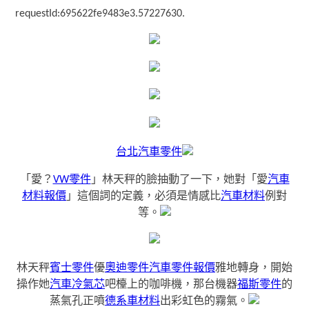
requestId:695622fe9483e3.57227630.
台北汽車零件
「愛？
VW零件
」林天秤的臉抽動了一下，她對「愛
汽車
材料報價
」這個詞的定義，必須是情感比
汽車材料
例對
等。
林天秤
賓士零件
優
奧迪零件
汽車零件報價
雅地轉身，開始
操作她
汽車冷氣芯
吧檯上的咖啡機，那台機器
福斯零件
的
蒸氣孔正噴
德系車材料
出彩虹色的霧氣。