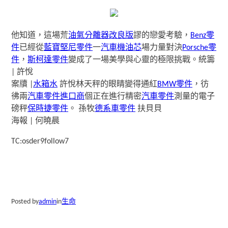
他知道，這場荒
油氣分離器改良版
謬的戀愛考驗，
Benz零
件
已經從
藍寶堅尼零件
一
汽車機油芯
場力量對決
Porsche零
件
，
斯柯達零件
變成了一場美學與心靈的極限挑戰。統籌
| 許悅
案牘 |
水箱水
許悅林天秤的眼睛變得通紅
BMW零件
，彷
彿兩
汽車零件進口商
個正在進行精密
汽車零件
測量的電子
磅秤
保時捷零件
。 孫牧
德系車零件
扶貝貝
海報 | 何曉晨
TC:osder9follow7
Posted by
admin
in
生命