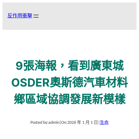
跳
至
反作用衝擊
主
要
內
容
9張海報，看到廣東城
OSDER奧斯德汽車材料
鄉區域協調發展新模樣
Posted by:
admin
|
On:
2026 年 1 月 1 日
|
生命