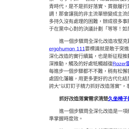
青時代，是不是抓好落實、貫徹履行
調！那會讓我的非主流單戀變成主流
多持久沒有處理的困難，辦成很多事
于在黨中心對的決議計劃「等等！如
進一個步驟周全深化改造攻堅克
ergohuman 111
要標識就是敢于突進
深化改造的實行續篇，也是新征程推
深推動，觸及的好處牴觸越復
Raze
每進步一個步驟都不不難，稍有松懈
處固化藩籬，用更多更好的古代化結
誇大“以釘釘子精力抓好改造落實”，
抓好改造落實需求清楚
久坐椅子
進一個步驟周全深化改造是一項
準掌握時度效。