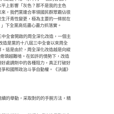
水平上影響「灰色？那不是我的主色
以來，我們黨連合率領國民群眾霸佔很
產生汗青性變更，極為主要的一條就在
！」下全黨高低盡心盡力抓落實。
三中全會開啟的周全深化改造，一個主
改造是黨的十八屆三中全會以來周全
鮮。這是由於，周全深化改造越是向縱
骨頭越難啃。在如許的情勢下，改造
勝好處調劑中的各種阻力，真正打破好
競爭和國際政治斗爭自動權。《決議》
連續的舉動，采取對的的手腕方法，精