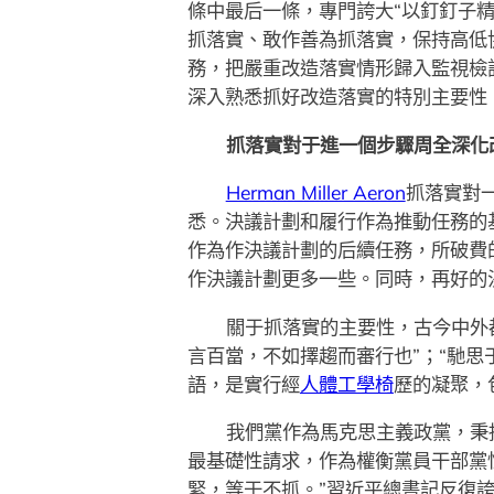
條中最后一條，專門誇大“以釘釘子
抓落實、敢作善為抓落實，保持高低
務，把嚴重改造落實情形歸入監視檢
深入熟悉抓好改造落實的特別主要性
抓落實對于進一個步驟周全深化
Herman Miller Aeron
抓落實對
悉。決議計劃和履行作為推動任務的
作為作決議計劃的后續任務，所破費
作決議計劃更多一些。同時，再好的
關于抓落實的主要性，古今中外都
言百當，不如擇趨而審行也”；“馳思
語，是實行經
人體工學椅
歷的凝聚，
我們黨作為馬克思主義政黨，秉
最基礎性請求，作為權衡黨員干部黨
緊，等于不抓。”習近平總書記反復