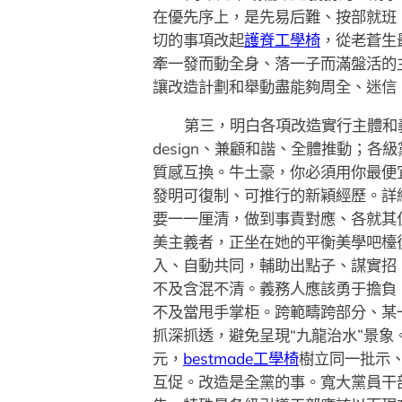
在優先序上，是先易后難、按部就班
切的事項改起
護脊工學椅
，從老蒼生
牽一發而動全身、落一子而滿盤活的
讓改造計劃和舉動盡能夠周全、迷信
第三，明白各項改造實行主體和
design、兼顧和諧、全體推動；
質感互換。牛土豪，你必須用你最便
發明可復制、可推行的新穎經歷。詳
要一一厘清，做到事責對應、各就其
美主義者，正坐在她的平衡美學吧檯
入、自動共同，輔助出點子、謀實招
不及含混不清。義務人應該勇于擔負
不及當甩手掌柜。跨範疇跨部分、某
抓深抓透，避免呈現“九龍治水”景
元，
bestmade工學椅
樹立同一批示
互促。改造是全黨的事。寬大黨員干