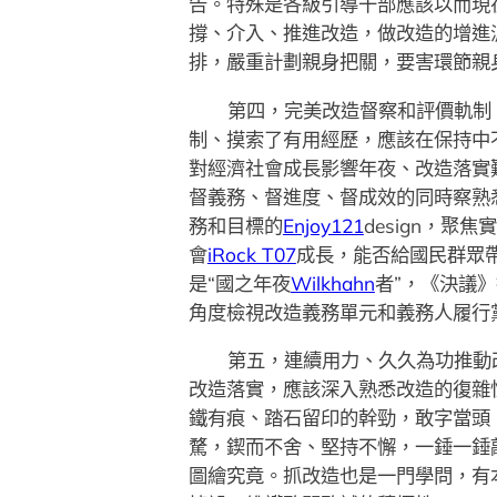
告。特殊是各級引導干部應該以而現
撐、介入、推進改造，做改造的增進
排，嚴重計劃親身把關，要害環節親
第四，完美改造督察和評價軌制
制、摸索了有用經歷，應該在保持中
對經濟社會成長影響年夜、改造落實
督義務、督進度、督成效的同時察熟
務和目標的
Enjoy121
design，
會
iRock T07
成長，能否給國民群眾
是“國之年夜
Wilkhahn
者”，《決議
角度檢視改造義務單元和義務人履行
第五，連續用力、久久為功推動
改造落實，應該深入熟悉改造的復雜
鐵有痕、踏石留印的幹勁，敢字當頭
騖，鍥而不舍、堅持不懈，一錘一錘
圖繪究竟。抓改造也是一門學問，有