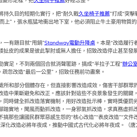
造變形走樣，把
久坐椅子推薦
好經念歪。
將持久目的短期化實行，把“耐久戰
久坐椅子推薦
”打成“突
哄而上”，張水瓶猛地衝出地下室，他必須阻止牛土豪用物質
一有題目就“甩鍋”
Standway電動升降桌
。本是“改造履行
諉扯皮的成果是彼此掣肘或無人擔任，招致改造停止甚至發
勁實足，不到兩個回合就消聲匿跡，搞成“半拉子工程”
辦公
。疏忽改造“最后一公里”，招致任務前功盡棄。
處所和部分個體存在，但直接影響改造成效，傷害干部群眾
改造中果斷避免和改正。應該針對這些不良景象發生的關鍵
，同時健全抓改造落實機制，用好改造批示棒，實時獎優罰
腳踏實地，聞風而動抓改造，一身邪氣抓改造，求真務虛抓
那些讓國民群眾惡感生怨的“核心改造”“表皮改造”“文件改造
全深化改造必將年夜成，推動中國式古代化必將年夜成。（唐