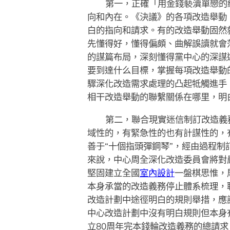
第一，正確「用金錢褻瀆單戀的
向和內在。《決議》的各項改造舉動
白的指向和請求。有的改造舉動固然
先懂得好，懂得偏頗、曲解誤讀就會
的謀篇布局，深刻懂得黨中心的深謀
要到達什么目標，掌握每項改造舉動
驟深化改造需求處理的凸起牴觸進手
相干改造舉動的聯繫關係在哪里，明
第二，聯合現實迷信制訂改造義
域性的，有緊急性的也有計謀性的，
善于“十個指頭彈鋼琴”，經由過程制
來說，中心周全深化改造委員會將對
堅固建立全國
室內設計
一盤棋思惟，
本身承當的改造義務停止體系梳理，
改造計劃中途徑明白的規則舉措，應
中心改造計劃中沒有明白規則但本身
立80周年完本錢輪改造義務的總請