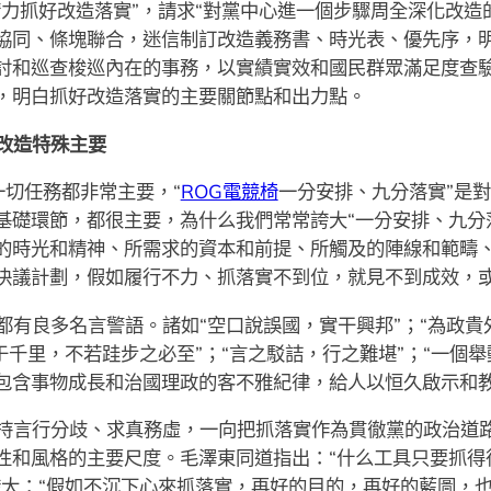
精力抓好改造落實”，請求“對黨中心進一個步驟周全深化改造
協同、條塊聯合，迷信制訂改造義務書、時光表、優先序，
討和巡查梭巡內在的事務，以實績實效和國民群眾滿足度查驗
，明白抓好改造落實的主要關節點和出力點。
改造特殊主要
一切任務都非常主要，“
ROG電競椅
一分安排、九分落實”是
基礎環節，都很主要，為什么我們常常誇大“一分安排、九分
的時光和精神、所需求的資本和前提、所觸及的陣線和範疇
決議計劃，假如履行不力、抓落實不到位，就見不到成效，
有良多名言警語。諸如“空口說誤國，實干興邦”；“為政貴
于千里，不若跬步之必至”；“言之駁詰，行之難堪”；“一個
包含事物成長和治國理政的客不雅紀律，給人以恒久啟示和
持言行分歧、求真務虛，一向把抓落實作為貫徹黨的政治道
性和風格的主要尺度。毛澤東同道指出：“什么工具只要抓得
誇大：“假如不沉下心來抓落實，再好的目的，再好的藍圖，也