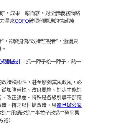
擊戰”，成果一蹴而就。對全體義務簡略
的力量來
COFO
破壞他眼淚的情感純
者”，卻變身為“改造監視者”。瀟灑只
展。
室規劃設計
。抓一陣子松一陣子，熱一
的改造積極性，甚至廢弛黨風政風，必
，從加強黨性、改良風格、進步才能進
劣、改正誤差。特殊是各級引導干部應
改造，持之以恒抓改造，果
震旦辦公家
”“甩鍋改造”“半拉子改造”“勞平易
方裕）