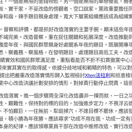
在，一個是無限的金錢物慾，另一個是無限的單戀傻氣，兩
派、實干家，不妥改造的傍觀者、空口說家。黨政重要擔任
身和諧，辣手題目親身處理。寬大下層黨組織應該成為組織
。督察和評價，都是抓好改造落實的主要手腕。顛末這些年
不竭完美。改造督察，重在捉住關鍵和拓展深度。改造推動
難度年夜、與國民群眾親身好處關系年夜的題目，既展開專
悉、察義務、察風格，在發明題目、處理題目高低工夫。改
聚焦實績實效和國民群眾滿足度，重點看能否不折不扣貫徹黨中
帶來實其實在的取得感。依據分歧地域和範疇的特色，可以對
》提出把嚴重改造落實情形歸入監視檢討
Xten法拉利
和巡查梭
黨中心改造決議計劃安排的情形，對掉責行動停止問責，這
改造落實。進一個步驟周全深化改造盡非一揮而就、一日之
性、艱難性，保持對的標的目的，加強進步定力，不畏浮云
、不怕艱巨，一往無前、犁庭掃穴，不達目標不罷休。應該
敲，積小勝為年夜勝。應該尋求“功成不用在我、功成一定有
本身的紀律。應該領導黨員干部在改造中進修改造、實行改