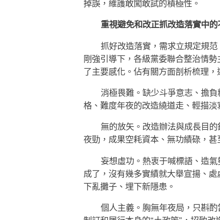
掉誤，維護敢闖敢試的積極性。
重視避免和改正抓改造落實中的
抓好改造落實，需求立規定規范
剛強引導下，各級黨委聯合整治情勢
了主要感化。佔有關方面剖析梳理，
消極畏難。缺少斗爭意志、擔負
格、難度年夜的改造繞道走、輕描淡
無的放矢。改造辦法與成長目的
夜勁，成果空耗資本、無功績碌，甚
妄想虛功。熱衷于喊標語、造氣
成了，沒有幾多實績就大舉宣揚、處
下亂攤子、埋下新隱患。
個人主義。胸無年夜局，只斟酌