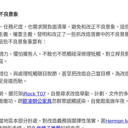
不良景象
、任務尺度，也需求開負面清單，避免和改正不良景象。這
主義、權要主義，發明和改正了一些抓改造落實中的不良景
這些不良景象重要有：
精力，懼怕獲咎人，不敢也不愿觸碰深條理牴觸，對立桿見
寫。
錯位，與處理牴觸題目脫節，甚至把改造自己當目標，為改
至背道而馳。
勢、擺花架
iRock T07
，自覺尋求改造舉動、計劃、文件的
處邀功。疏
歐凌辦公家具
忽群眾感觸感染，自覺跟風做年夜
當地區本部分好處，對改造義務搞選擇性落實，甚
Herman Mi