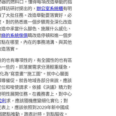
節器的燃料口。懂得每項改造舉動的指
詢拜訪研討提出的，
辦公室系統櫃
有明
做了大批任務。改造舉動要落實好，必
度，對的熟悉進一個步驟周全深化改造
改造中承當什么腳色、施展什么感化、
範
綠的系統傢俱
疇改造停頓和進一個步
害點在哪里，內在的事務鴻溝、與其他
改造落實。
性的也有專項性的，有全國性的也有區
小一些的，抓落實需求分清輕重緩急，
為“寫意畫”“施工圖”。就中心層面
領導催促。就各地域各部分來說，應該
定位和唆使請求，依據《決議》精力對
發明性展開任務。在義務書上，對中心
拉利
求，應該隨機應變細化實化；對
表上，應該依照到2029年新中國成
個節點推動，跑表計時，到點驗收。