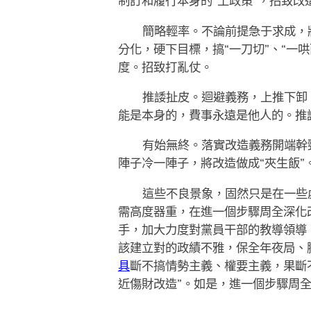
制訂和履行本身的“土政策”，招致改
簡略輕率。不論前提急于求成，
分化，硬下目標，搞“一刀切”、“一
度。招致打亂仗。
推諉扯皮。迴避義務，上推下卸，
能是本身的，費事永遠是他人的。推
有始無終。落實改造義務開端幹
陣子冷一陣子，將改造做成“夾生飯”
這些不良景象，固然只是在一些
需高度器重，在進一個步驟周全深化
手，加大力度對黨員干部的教導領導
該建立對的政績不雅，保全年夜局、
具
斷不搞情勢主義、權要主義，果斷不搞
近傷財改造”。如是，進一個步驟周