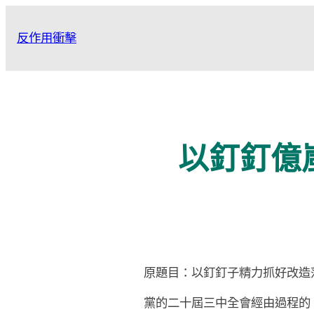
跳
至
反作用衝擊
主
要
內
容
以釘釘億
原題目：以釘釘子精力抓好改造
黨的二十屆三中全會經由過程的