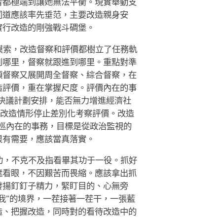
者都極端到讓她無法平衡。現實舉動支
同道應該率先垂范，主要改造親身安
實行改造的剛強戰斗碉堡。
摸索，改造督察和評價都樹立了任務軌
到哪里，督察就跟進到哪里。重點對準
項督察又展開周全督察、綜合督察，在
造評價，重在掌握尺度。評價內在的事
心決議計劃安排，能否無力增進經濟社
改造情形停止差別化考察評價。改造
巡內在的事務，目標是從政治監視的
很有需要，應該當真落實。
功，不克不及指看畢其功于一役。抓好
遮看眼，不因艱苦而畏縮。應該拿出抓
發揚釘釘子精力，緊盯目的、心無旁
我”的境界，一茬接著一茬干，一張藍
造、把握改造，同時對的看待改造中的