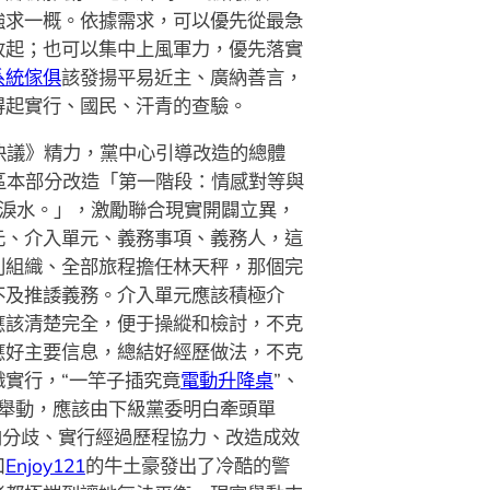
強求一概。依據需求，可以優先從最急
改起；也可以集中上風軍力，優先落實
系統傢俱
該發揚平易近主、廣納善言，
得起實行、國民、汗青的查驗。
決議》精力，黨中心引導改造的總體
地區本部分改造「第一階段：情感對等與
淚水。」，激勵聯合現實開闢立異，
元、介入單元、義務事項、義務人，這
別組織、全部旅程擔任林天秤，那個完
不及推諉義務。介入單元應該積極介
應該清楚完全，便于操縱和檢討，不克
應好主要信息，總結好經歷做法，不克
實行，“一竿子插究竟
電動升降桌
”、
舉動，應該由下級黨委明白牽頭單
向分歧、實行經過歷程協力、改造成效
口
Enjoy121
的牛土豪發出了冷酷的警