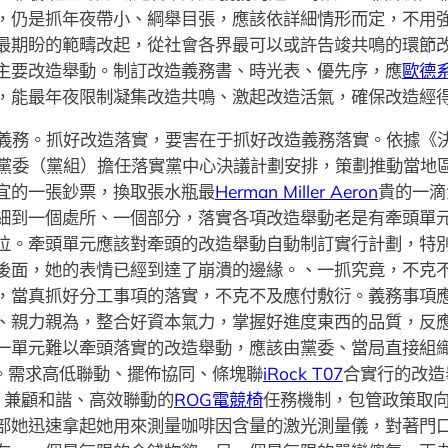
，仍是抓年夜帶小、綱舉目張，應該依詳細情形而定，不用
最期盼的範疇改起，從社會各界最可以或許告竣共鳴的環節
主要改造舉動。制訂改造義務書、時光表、優先序，應
歐德
，能最年夜限制凝集改造共鳴、激起改造活氣，確保改造經
義務。抓好改造落實，要害在于抓好改造義務落實。依據《
各級黨委（黨組）擔任落實黨中心決議計劃安排，策劃推動當
宜的一張鈔票，換取張水瓶最
Herman Miller Aeron
貴的一滴
細到一個處所、一個部分，落實各項改造舉動老是有牽頭單
位。牽頭單元應該對牽頭的改造舉動自動制訂實行計劃，特
後面，她的表情已經到達了崩潰的邊緣。、一抓究竟，不克
，當真抓好分工事項的落實，不克不及應付敷衍。義務事項
、親力親為，整合好資本氣力，掌握好進度東西的品質，反
一單元難以牽頭落實的改造舉動，應該由黨委、當局直接組織
象。需求高低聯動、擺佈協同、條塊聯
iRock T07
合實行的改造
、兼顧和諧、高效聯動的
ROG電競椅
任務機制，包管政策取
部她迅速拿起她用來測量咖啡因含量的激光測量儀，對著門