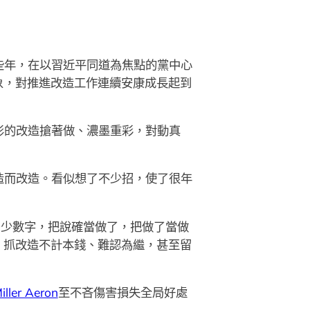
些年，在以習近平同道為焦點的黨中心
象，對推進改造工作連續安康成長起到
影的改造搶著做、濃墨重彩，對動真
造而改造。看似想了不少招，使了很年
多少數字，把說確當做了，把做了當做
，抓改造不計本錢、難認為繼，甚至留
ller Aeron
至不吝傷害損失全局好處