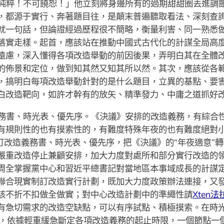
純粹！不可饒恕！」他立刻將身邊所有的過期甜甜圈丟進調
，都源于實行、奔著題目往，是顛末普遍聽取看法、深刻查
就一句話，但論證經過歷程很不簡略，衡量利害、同一熟悉
落實走樣。起首，應該站在推動中國式古代化的計謀全局高
遠慮，深入懂得各項改造舉動的前因後果，弄明白其在全體
的佈景和定位，做到知其然又知其所以然。其次，應該從各
，搞明白每項改造舉動針對的是什么題目，立異的基點、要
白改造靶向，如許才幹有的放矢、精準發力、中庸之道抓好
務書、時光表、優先序。《決議》安排的改造義務，有綜合
有規則性的也有摸索性的，有難度特殊年夜的也有難度絕對
訂改造義務書、時光表、優先序，把《決議》的“年夜適意”轉化
嚴重改造停止兼顧安排，加大力度對處所和部分實行改造的
周全掌握黨中心和習近平總書記對當地區本事域成長的計謀
聯合現實制訂改造實行計劃，既加大力度政策辦法連接，又
該不折不扣做全做實；對中心改造計劃中的準繩性請
Xten法
有急切需求的改造空缺點，可以有序試點、積極摸索。在時光
求，依據輕重緩急斷定各項改造義務的起止時限，一個節點一